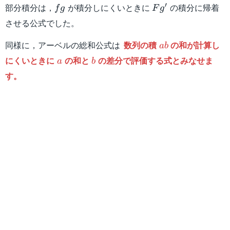
fg
Fg'
′
部分積分は，
が積分しにくいときに
の積分に帰着
f
g
F
g
させる公式でした。
ab
同様に，アーベルの総和公式は
数列の積
の和が計算し
ab
a
b
にくいときに
の和と
の差分で評価する式とみなせま
a
b
す。