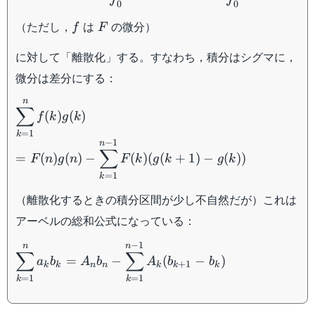
0
0
\int_0^nFg'dx
f
F
（ただし，
は
の微分）
f
F
に対して「離散化」する。すなわち，積分はシグマに，
微分は差分にする：
n
\displaystyle\sum_{k=1}^nf(k)g(k)\\
∑
(
)
(
)
f
k
g
k
=\displaystyle F(n)g(n)-
=
1
k
\sum_{k=1}^{n-1}F(k)(g(k+1)-g(k))
−
1
n
∑
=
(
)
(
)
−
(
)
(
(
+
1
)
−
(
))
F
n
g
n
F
k
g
k
g
k
=
1
k
（離散化するときの積分区間が少し不自然だが）これは
アーベルの総和公式になっている：
−
1
\displaystyle\sum_{k=1}^na_kb_k=A_nb_n-
n
n
∑
∑
=
−
(
−
)
a
b
A
b
A
b
b
\displaystyle\sum_{k=1}^{n-
+
1
k
k
n
n
k
k
k
1}A_k(b_{k+1}-b_k)
=
1
=
1
k
k