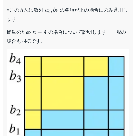
a_k,b_k
※この方法は数列
の各項が正の場合にのみ通用し
,
a
b
k
k
ます。
n=4
簡単のため
の場合について説明します。一般の
=
4
n
場合も同様です。