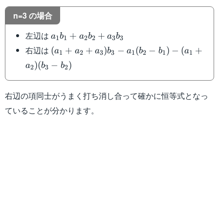
n=3 の場合
a_1b_1+a_2b_2+a_3b_3
左辺は
+
+
a
b
a
b
a
b
1
1
2
2
3
3
(a_1+a_2+a_3)b_3-
右辺は
(
+
+
)
−
(
−
)
−
(
+
a
a
a
b
a
b
b
a
1
2
3
3
1
2
1
1
a_1(b_2-b_1)-
)
(
−
)
a
b
b
2
3
2
(a_1+a_2)(b_3-b_2)
右辺の項同士がうまく打ち消し合って確かに恒等式となっ
ていることが分かります。