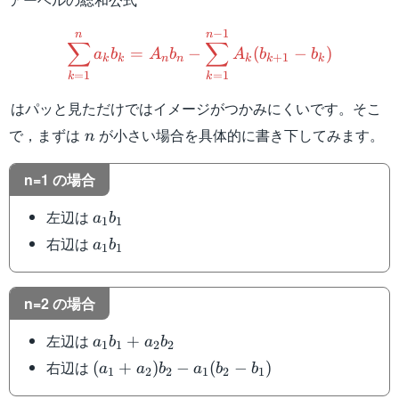
\displaystyle\sum_{k=1}
−
1
n
n
∑
∑
=
−
(
−
)
a
b
A
b
A
b
b
+
1
k
k
n
n
k
k
k
=
1
=
1
k
k
はパッと見ただけではイメージがつかみにくいです。そこ
n
で，まずは
が小さい場合を具体的に書き下してみます。
n
n=1 の場合
a_1b_1
左辺は
a
b
1
1
a_1b_1
右辺は
a
b
1
1
n=2 の場合
a_1b_1+a_2b_2
左辺は
+
a
b
a
b
1
1
2
2
(a_1+a_2)b_2-
右辺は
(
+
)
−
(
−
)
a
a
b
a
b
b
1
2
2
1
2
1
a_1(b_2-b_1)