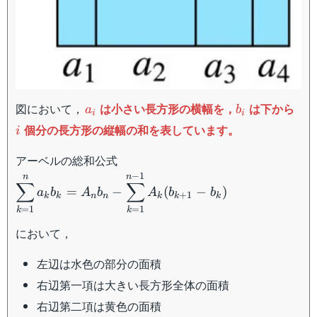
a_i
b_i
i
図において，
は小さい長方形の横幅を，
は下から
a
b
i
i
個分の長方形の縦幅の和を表しています。
i
アーベルの総和公式
−
1
\displaystyle\sum_{k=1}^na_kb_k=A_nb_n-
n
n
∑
∑
=
−
(
−
)
a
b
A
b
A
b
b
\displaystyle\sum_{k=1}^{n-
+
1
k
k
n
n
k
k
k
1}A_k(b_{k+1}-b_k)
=
1
=
1
k
k
において，
左辺は水色の部分の面積
右辺第一項は大きい長方形全体の面積
右辺第二項は黄色の面積