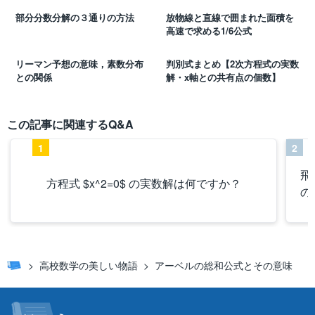
部分分数分解の３通りの方法
放物線と直線で囲まれた面積を
高速で求める1/6公式
リーマン予想の意味，素数分布
判別式まとめ【2次方程式の実数
との関係
解・x軸との共有点の個数】
この記事に関連するQ&A
1
2
飛
方程式 $x^2=0$ の実数解は何ですか？
の
高校数学の美しい物語
アーベルの総和公式とその意味