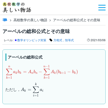
高校数学の美しい物語
アーベルの総和公式とその意味
アーベルの総和公式とその意味
レベル:
★
数学オリンピック対策
方程式，恒等式
2021/03/06
アーベルの総和公式
−
1
\displaystyle\sum_{k=1}^na_kb_k=A_nb_n-
n
n
∑
∑
=
−
(
−
)
a
b
A
b
A
b
b
\displaystyle\sum_{k=1}^{n-
+
1
k
k
n
n
k
k
k
1}A_k(b_{k+1}-b_k)
=
1
=
1
k
k
A_k=\displaystyle\sum_{i=1}^ka_i
k
∑
ただし，
=
A
a
k
i
=
1
i