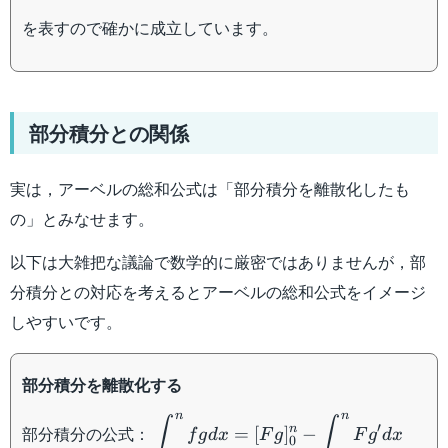
を表すので確かに成立しています。
部分積分との関係
実は，アーベルの総和公式は「部分積分を離散化したも
の」とみなせます。
以下は大雑把な議論で数学的に厳密ではありませんが，部
分積分との対応を考えるとアーベルの総和公式をイメージ
しやすいです。
部分積分を離散化する
n
n
\displaystyle\int_0^n
∫
∫
′
部分積分の公式：
n
=
[
]
−
f
g
d
x
F
g
F
g
d
x
0
fgdx=[Fg]_0^n-