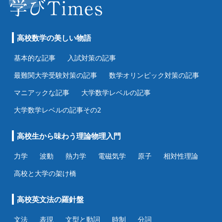
高校数学の美しい物語
基本的な記事
入試対策の記事
最難関大学受験対策の記事
数学オリンピック対策の記事
マニアックな記事
大学数学レベルの記事
大学数学レベルの記事その2
高校生から味わう理論物理入門
力学
波動
熱力学
電磁気学
原子
相対性理論
高校と大学の架け橋
高校英文法の羅針盤
文法
表現
文型と動詞
時制
分詞