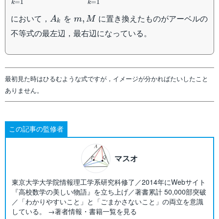
=
1
=
1
k
k
A_k
m,M
において，
を
に置き換えたものがアーベルの
,
A
m
M
k
不等式の最左辺，最右辺になっている。
最初見た時はひるむような式ですが，イメージが分かればたいしたこと
ありません。
この記事の監修者
マスオ
東京大学大学院情報理工学系研究科修了／2014年にWebサイト
『高校数学の美しい物語』を立ち上げ／著書累計 50,000部突破
／「わかりやすいこと」と「ごまかさないこと」の両立を意識
している。 →著者情報・書籍一覧を見る