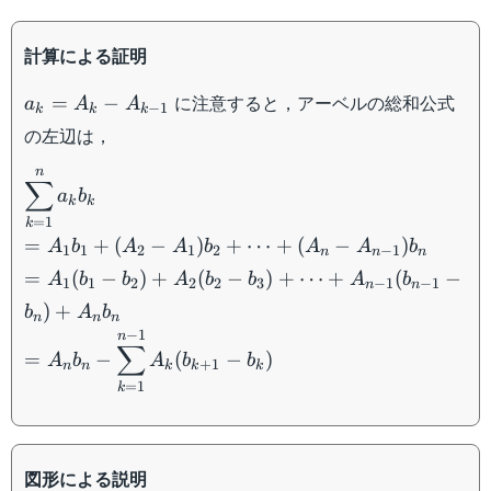
計算による証明
a_k=A_{k}-
に注意すると，アーベルの総和公式
=
−
a
A
A
−
1
k
k
k
A_{k-1}
の左辺は，
n
\displaystyle\sum_{k=1}^na_kb_k\\
∑
a
b
=A_1b_1+(A_2-A_1)b_2+\dots +
k
k
=
1
k
(A_n-A_{n-1})b_n\\ =A_1(b_1-
=
+
(
−
)
+
⋯
+
(
−
)
A
b
A
A
b
A
A
b
b_2)+A_2(b_2-b_3)+\dots +A_{n-
1
1
2
1
2
−
1
n
n
n
=
(
−
)
+
(
−
)
+
⋯
+
(
−
1}(b_{n-1}-b_{n})+A_nb_n\\
A
b
b
A
b
b
A
b
1
1
2
2
2
3
−
1
−
1
n
n
=A_nb_n-
)
+
b
A
b
n
n
n
\displaystyle\sum_{k=1}^{n-
−
1
n
∑
1}A_k(b_{k+1}-b_k)
=
−
(
−
)
A
b
A
b
b
+
1
n
n
k
k
k
=
1
k
図形による説明