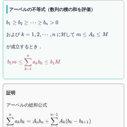
アーベルの不等式（数列の積の和を評価）
b_1\geq
≥
≥
⋯
≥
>
0
b
b
b
1
2
n
b_2\geq\cdots\geq
k=1,2,\cdots,n
m\leq
および
に対して
b_n>0
=
1
,
2
,
⋯
,
≤
≤
k
n
m
A
M
k
A_k\leq
が成立するとき，
M
n
b_1m\leq
∑
≤
≤
b
m
a
b
b
M
1
1
\displaystyle\sum_{k=1}^na_kb_k\leq
k
k
=
1
k
b_1M
証明
アーベルの総和公式
−
1
\displaystyle\sum_{k=1}^na_kb_k=A_nb_n+\dis
n
n
∑
∑
=
+
(
−
)
a
b
A
b
A
b
b
1}A_k(b_k-b_{k+1})
+
1
k
k
n
n
k
k
k