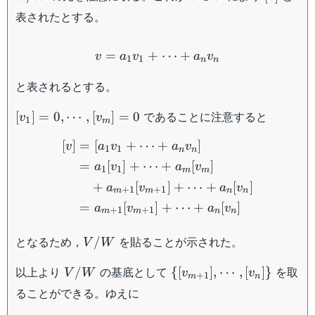
\in
表されたとする。
V
v = a_1 v_1 + \cdots + a
=
+
⋯
+
v
a
v
a
v
1
1
n
n
と表されるとする。
[v_1]
であることに注意すると
[
]
=
0
,
⋯
,
[
]
=
0
v
v
1
m
= 0 ,
\begin{aligned} [v] &= [
[
]
=
[
+
⋯
+
]
\cdots
v
a
v
a
v
1
1
n
n
,
=
[
]
+
⋯
+
[
]
a
v
a
v
1
1
m
m
[v_m]
+
[
]
+
⋯
+
[
]
a
v
a
v
+
1
+
1
m
m
n
n
= 0
=
[
]
+
⋯
+
[
]
a
v
a
v
+
1
+
1
m
m
n
n
V/W
となるため，
を貼ることが示された。
/
V
W
V/W
\{
以上より
の基底として
を取
/
{[
]
,
⋯
,
[
]}
V
W
v
v
+
1
m
n
[v_{m+1}]
ることができる。ゆえに
, \cdots,
\dim V/W = n-m = \dim 