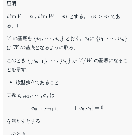
証明
\dim
\dim
n
，
とする。（
であ
dim
=
dim
=
>
V
n
W
m
n
m
V =
W =
>
る。）
n
m
m
V
\{
\{
の基底を
とおく。特に
{
,
⋯
,
}
{
,
⋯
,
}
V
v
v
v
v
1
1
n
m
v_1,
v_1 ,
W
は
の基底となるように取る。
W
\cdots
\cdots
, v_n
, v_m
\{
V/W
このとき
が
の基底になるこ
{[
]
,
⋯
,
[
]}
/
v
v
V
W
+
1
m
n
\}
\}
[v_{m+1}],
とを示す。
\cdots ,
[v_n] \}
線型独立であること
c_{m+1}
実数
は
,
⋯
,
c
c
+
1
m
n
, \cdots ,
c_{m+1} [v_{m+1}] + \cd
c_n
[
]
+
⋯
+
[
]
=
0
c
v
c
v
+
1
+
1
m
m
n
n
を満たすとする。
このとき