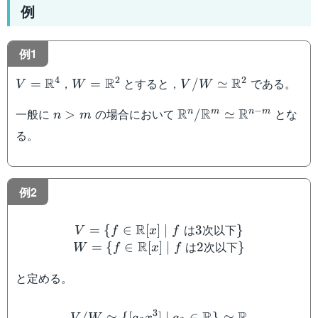
例
例1
V =
W =
V/W \simeq
4
2
2
R
R
R
，
とすると，
である。
=
=
/
≃
V
W
V
W
\mathbb{R}^4
\mathbb{R}^2
\mathbb{R}^2
n
\mathbb{R}^{n}
−
R
R
R
一般に
の場合において
とな
n
m
n
m
>
/
≃
n
m
>
/
る。
m
\mathbb{R}^m
\simeq
\mathbb{R}^{n-
例2
m}
V = \{ f \in \mathbb{R}
R
は
次以下
=
{
∈
[
]
∣
3
}
V
f
x
f
R
は
次以下
=
{
∈
[
]
∣
2
}
W
f
x
f
と定める。
V/W \simeq \{ [a_3 x^3]
3
R
R
/
≃
{[
]
∣
∈
}
≃
V
W
a
x
a