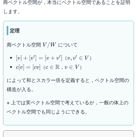
商ベクトル空間が，本当にベクトル空間であることを証明
します。
定理
V/W
商ベクトル空間
について
/
V
W
[v]+
v,v'
′
′
′
（
）
[
]
+
[
]
=
[
+
]
,
∈
v
v
v
v
v
v
V
[v'] =
\in
c[v]
c \in
v
R
（
，
）
[
]
=
[
]
∈
∈
c
v
c
v
c
v
V
[v+v']
V
=
\mathbb{R}
\in
によって和とスカラー倍を定義すると，ベクトル空間の
[cv]
V
構造が入る。
※ 上では実ベクトル空間で考えているが，一般の体上の
ベクトル空間でも同じようにできる。