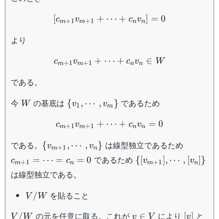
[c_{m+1} v_{m+1} + \cdo
[
+
⋯
+
]
=
0
c
v
c
v
+
1
+
1
m
m
n
n
より
c_{m+1} v_{m+1} + \cdo
+
⋯
+
∈
c
v
c
v
W
+
1
+
1
m
m
n
n
である。
W
\{
今
の基底は
であるため
{
,
⋯
,
}
W
v
v
1
m
v_1 ,
c_{m+1} v_{m+1} + \cdo
\cdots
+
⋯
+
=
0
c
v
c
v
+
1
+
1
m
m
n
n
, v_m
\{
c_{m+1
である。
は線型独立であるため
{
,
⋯
,
}
\}
v
v
+
1
m
n
v_{m+1}
= \cdot
\{
であるため
=
⋯
=
=
0
{[
]
,
⋯
,
[
]}
c
c
v
v
+
1
+
1
m
n
m
n
, \cdots ,
= c_n =
[v_{m+1}]
は線型独立である。
v_n \}
0
, \cdots ,
[v_n] \}
V/W
を貼ること
/
V
W
V/W
v
[v]
の元を任意に取る。これが
により
と
/
∈
[
]
V
W
v
V
v