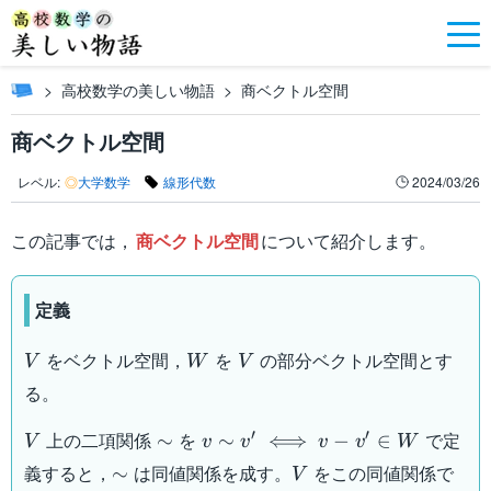
高校数学の美しい物語
商ベクトル空間
商ベクトル空間
レベル:
◎
大学数学
線形代数
2024/03/26
この記事では，
商ベクトル空間
について紹介します。
定義
V
W
V
をベクトル空間，
を
の部分ベクトル空間とす
V
W
V
る。
V
\sim
v
′
′
上の二項関係
を
で定
∼
∼
⟺
−
∈
V
v
v
v
v
W
\sim
\sim
V
義すると，
は同値関係を成す。
をこの同値関係で
∼
V
v'\iff