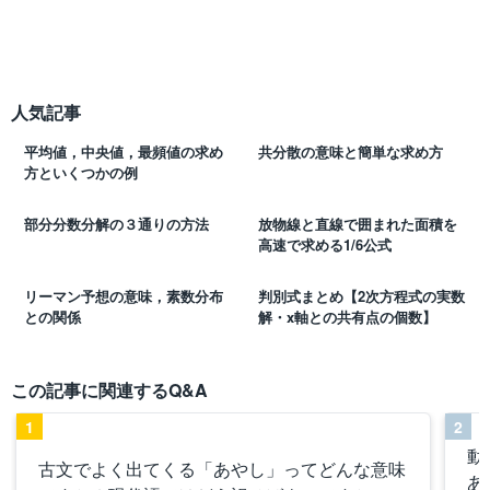
人気記事
平均値，中央値，最頻値の求め
共分散の意味と簡単な求め方
方といくつかの例
部分分数分解の３通りの方法
放物線と直線で囲まれた面積を
高速で求める1/6公式
リーマン予想の意味，素数分布
判別式まとめ【2次方程式の実数
との関係
解・x軸との共有点の個数】
この記事に関連するQ&A
1
2
動
古文でよく出てくる「あやし」ってどんな意味
あ