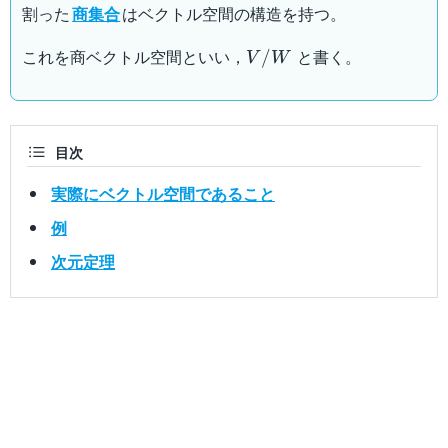
割った
商集合
はベクトル空間の構造を持つ。
v-v'
\in
V/W
これを商ベクトル空間といい，
と書く。
/
V
W
W
目次
実際にベクトル空間であること
例
次元定理