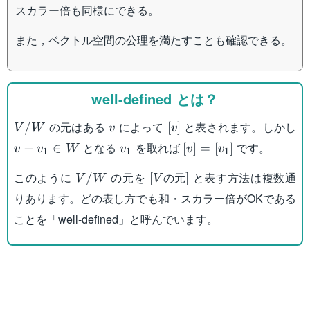
スカラー倍も同様にできる。
また，ベクトル空間の公理を満たすことも確認できる。
well-defined とは？
V/W
v
[v]
の元はある
によって
と表されます。しかし
/
[
]
V
W
v
v
v-
v_1
[v]
となる
を取れば
です。
−
∈
[
]
=
[
]
v
v
W
v
v
v
1
1
1
v_1
=
V/W
[V\text{の
このように
の元を
の元
と表す方法は複数通
\in
[v_1]
/
[
]
V
W
V
元}]
W
りあります。どの表し方でも和・スカラー倍がOKである
ことを「well-defined」と呼んでいます。