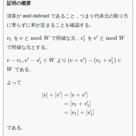
証明の概要
演算が well-defined であること，つまり代表元の取り方
に寄らずに和が定まることを確認する。
v_1
v
\mathrm{mod}
v'_1
v'
\mathrm{
′
′
を
と
で同値な元，
を
と
mod
mod
v
v
W
v
v
W
1
1
\ W
\ W
で同値な元とする。
v-
(v+v')-
′
′
′
′
より
−
,
−
∈
(
+
)
−
(
+
)
∈
v
v
v
v
W
v
v
v
v
1
1
1
1
v_1
(v_1+v'_1)
である。
W
, v'
\in W
-
よって
v'_1
\begin{aligned} [v]+[v'] 
\in
′
′
[
]
+
[
]
=
[
+
]
v
v
v
v
W
′
=
[
+
]
v
v
1
1
′
=
[
]
+
[
]
v
v
1
1
である。