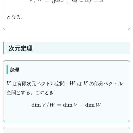
3
3
となる。
次元定理
定理
V
W
V
は有限次元ベクトル空間，
は
の部分ベクトル
V
W
V
空間とする。このとき
\dim V/W = \dim V - \
dim
/
=
dim
−
dim
V
W
V
W