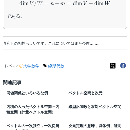
[v_n] \}
dim
/
=
−
=
dim
−
dim
V
W
n
m
V
W
である。
直和との相性もよいです。これについてはまた今度……。
レベル:
◎
大学数学
線形代数
関連記事
同値関係といろいろな例
ベクトル空間と次元
内積の入ったベクトル空間～内
線型汎関数と双対ベクトル空間
積空間（計量ベクトル空間）
ベクトルの一次独立，一次従属
次元定理の意味，具体例，証明