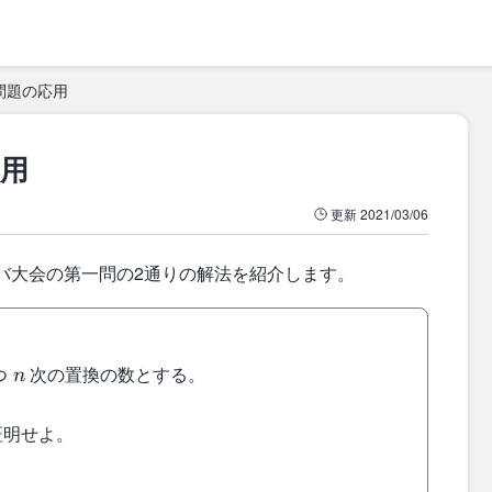
問題の応用
用
更新
2021/03/06
ーバ大会の第一問の2通りの解法を紹介します。
n
つ
次の置換の数とする。
n
{k=0}^nk\cdot
明せよ。