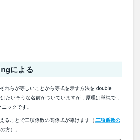
tingによる
れらが等しいことから等式を示す方法を double
す。英語ではたいそうな名前がついていますが，原理は単純で，
クニックです。
数えることで二項係数の関係式が導けます（
二項係数の
後の方）。