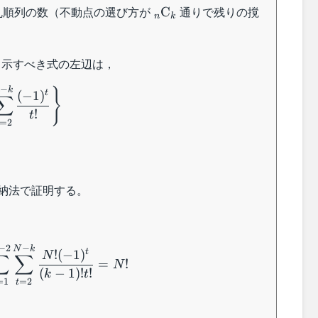
{}_n\mathrm{C}_k
乱順列の数（不動点の選び方が
通りで残りの撹
C
n
k
と示すべき式の左辺は，
−
{n-
n
k
}
t
(
−
1
)
∑
(n-
!
t
=
2
\
}^{n-
!
納法で証明する。
N+\displaystyle\sum_{k=1}^{N-2}\sum_{t=2
−
2
−
N
k
t
!
(
−
1
)
N
∑
∑
=
!
N
(
−
1
)!
!
k
t
=
2
=
1
t