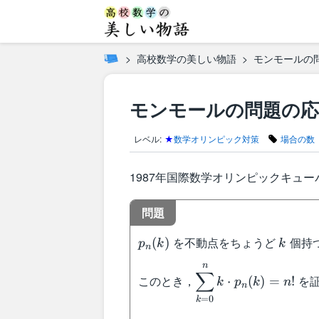
高校数学の美しい物語
モンモールの
モンモールの問題の応
レベル:
★
数学オリンピック対策
場合の数
1987年国際数学オリンピックキュ
問題
p_n(k)
k
を不動点をちょうど
個持
(
)
p
k
k
n
n
\displaystyle\sum_
∑
このとき，
を証
⋅
(
)
=
!
k
p
k
n
p_n(k)=n!
n
=
0
k