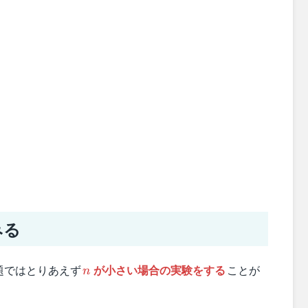
みる
n
題ではとりあえず
が小さい場合の実験をする
ことが
n