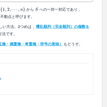
S
f(i)=i
から
への一対一対応であり，
{
1
,
2
,
⋯
,
}
n
S
,\cdots,n\}
不動点と呼びます。
いた美しい方法。2つめは，
攪乱順列（完全順列）の個数を
方法です。
互換・偶置換・奇置換・符号の意味）
もどうぞ。
る