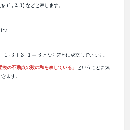
(1,2,3)
換を
などと表します。
(
1
,
2
,
3
)
1つ
ot
となり確かに成立しています。
+
1
⋅
3
+
3
⋅
1
=
6
cdot
置換の不動点の数の和を表している」
ということに気
cdot
できます。