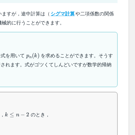
いますが，途中計算は（
シグマ計算
や二項係数の関係
機械的に行うことができます。
p_n(k)
公式を用いて
を求めることができます。そうす
(
)
p
k
n
着されます。式がゴツくてしんどいですが数学的帰納
k\leq
，
のとき，
≤
−
2
k
n
n-2