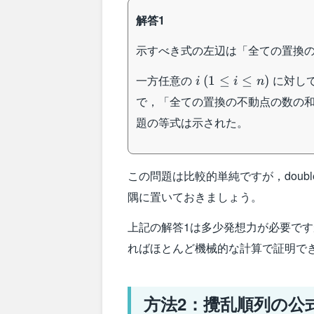
解答1
示すべき式の左辺は「全ての置換
i\:
一方任意の
に対し
(
1
≤
≤
)
i
i
n
(1\leq
で，「全ての置換の不動点の数の
i\leq
題の等式は示された。
n)
この問題は比較的単純ですが，double 
隅に置いておきましょう。
上記の解答1は多少発想力が必要で
ればほとんど機械的な計算で証明で
方法2：攪乱順列の公