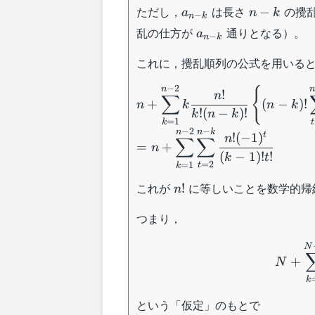
a_{n-
n-
ただし，
は長さ
の攪
k}
−
a
n
k
−
n
k
k}
k
a_{n-
乱の仕方が
通りとなる）。
a
−
n
k
k}
これに，攪乱順列の公式を用いる
−
2
n+\displaystyle\sum_{k=1}^
n
{
!
n
∑
+
(
−
)!
n
k
n
k
2}k\dfrac{n!}{k!(n-k)!}\left\{
!
(
−
)!
k
n
k
k)!\sum_{t=2}^{n-
=
1
t
k
−
2
−
n
n
k
t
!
(
−
1
)
k}\dfrac{(-1)^t}{t!}\right\}\
n
∑
∑
=
+
n
=n+\displaystyle\sum_{k=1
(
−
1
)!
!
k
t
=
2
=
1
t
k
2}\sum_{t=2}^{n-k}\dfrac{n
n!
(-1)^t}{(k-1)!t!}
これが
に等しいことを数学的帰
!
n
つまり，
N
+
N
k
という「仮定」のもとで