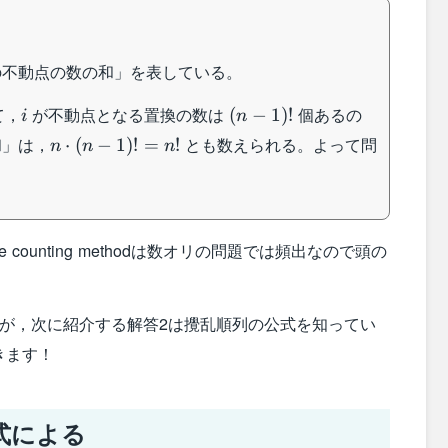
の不動点の数の和」を表している。
i
(n-
て，
が不動点となる置換の数は
個あるの
(
−
1
)!
i
n
1)!
n\cdot
和」は，
とも数えられる。よって問
⋅
(
−
1
)!
=
!
n
n
n
(n-
1)!=n!
counting methodは数オリの問題では頻出なので頭の
すが，次に紹介する解答2は攪乱順列の公式を知ってい
きます！
式による