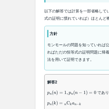
以下の解答では計算を一部省略して
式の証明に慣れていれば）ほとんど
方針
モンモールの問題を知っていれば
ればただの恒等式の証明問題に帰
法を用いて証明できます。
解答2
p_n(n)=1,p_n(n-
であり
(
)
=
1
,
(
−
1
)
=
0
p
n
p
n
n
n
1)=0
p_n(k)=
(
)
=
C
p
k
a
−
n
n
k
n
k
{}_n\mathrm{C}_ka_{n-