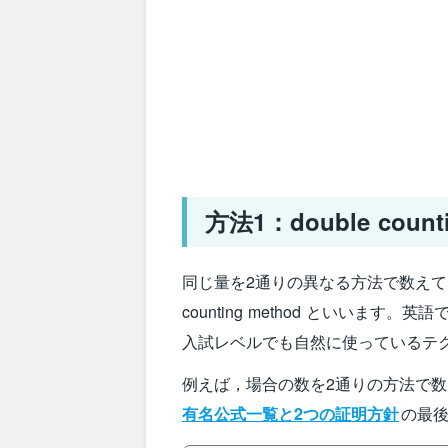
方法1：double coun
同じ量を2通りの異なる方法で数えてそ
counting method といいま
入試レベルでも自然に使っているテ
例えば，場合の数を2通りの方法で
有名公式一覧と2つの証明方針
の最