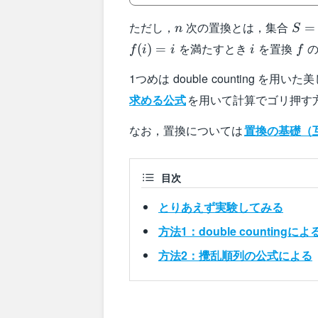
n
S=\
ただし，
次の置換とは，集合
=
n
S
{1,2
i
f
を満たすとき
を置換
の
(
)
=
f
i
i
i
f
1つめは double counting を用
求める公式
を用いて計算でゴリ押す
なお，置換については
置換の基礎（
目次
とりあえず実験してみる
方法1：double countingによ
方法2：攪乱順列の公式による