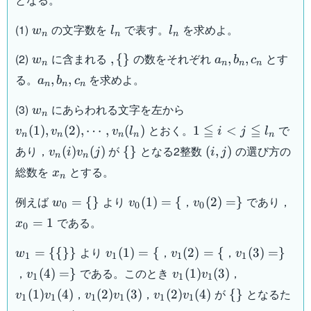
w_n
l_n
l_n
(1)
の文字数を
で表す。
を求めよ。
w
l
l
n
n
n
w_n
,\
a_n,b_n,c_n
(2)
に含まれる
の数をそれぞれ
とす
,
{
}
,
,
w
a
b
c
n
n
n
n
{\}
a_n,b_n,c_n
る。
を求めよ。
,
,
a
b
c
n
n
n
w_n
v_n
(3)
にあらわれる文字を左から
w
n
(1) ,
1
≦
≦
とおく。
で
(
1
)
,
(
2
)
,
⋯
,
(
)
1
<
v
v
v
l
i
j
l
n
n
n
n
n
v_n
\leqq
v_n
\
(i,j)
あり，
が
となる2整数
の選び方の
(
)
(
)
{
}
(
,
)
v
i
v
j
i
j
(2) ,
n
n
i < j
(i)
{\}
x_n
\cdots
総数を
とする。
x
\leqq
n
v_n
, v_n
l_n
(j)
w_0
v_0
v_0
x_
例えば
より
，
であり，
=
{
}
(
1
)
=
{
(
2
)
=
}
(l_n)
w
v
v
0
0
0
= \
(1)
(2)
=
である。
=
1
x
0
{\}
=
=
1
\{
\}
w_1
v_1
v_1
v_1
より
，
，
=
{{
}}
(
1
)
=
{
(
2
)
=
{
(
3
)
=
}
w
v
v
v
1
1
1
1
= \
(1)
(2)
(3)
v_1
v_1
v_1
，
である。このとき
，
(
4
)
=
}
(
1
)
(
3
)
v
v
v
1
1
1
{\
=
=\
=\}
(4)
(1)
(1)
v_1
v_1
\
，
，
が
となるた
(
1
)
(
4
)
(
2
)
(
3
)
(
2
)
(
4
)
{
}
v
v
v
v
v
v
{\}\}
\{
{
1
1
1
1
1
1
=
v_1
v_1
(2)
(2)
{\}