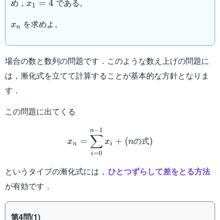
x_1
め，
である。
=
4
x
\}
(3)
(4)
1
v_1
v_1
=
(3)
(4)
x_n
を求めよ。
4
x
n
場合の数と数列の問題です．このような数え上げの問題に
は，漸化式を立てて計算することが基本的な方針となりま
す．
この問題に出てくる
x_n=\sum_{i=0}^{n-1}x
−
1
n
∑
の式
=
+
(
)
x
x
n
n
i
=
0
i
というタイプの漸化式には，
ひとつずらして差をとる方法
が有効です．
第4問(1)