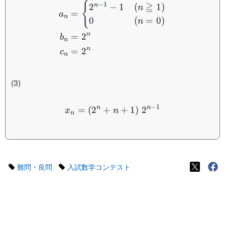
{
−
1
≧
n
2
−
1
(
1
)
n
=
a
n
0
(
=
0
)
n
n
=
2
b
n
n
=
2
c
n
(3)
x_n = (2^n+n+1) \; 2^{n
−
1
n
n
=
(
2
+
+
1
)
2
x
n
n
難問・良問
入試数学コンテスト