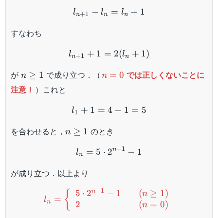
l_{n+1}-l_n=l_n+1
−
=
+
1
l
l
l
+
1
n
n
n
すなわち
l_{n+1}+1=2(l_{n}+1)
+
1
=
2
(
+
1
)
l
l
+
1
n
n
n
n=0
が
で成り立つ．（
では正しくないことに
≥
1
=
0
n
n
\geq
注意！
）これと
1
l_1+1=4+1=5
+
1
=
4
+
1
=
5
l
1
n
を合わせると，
のとき
≥
1
n
\geq
l_n=5\cdot 2^{n-1}-1
−
1
n
1
=
5
⋅
2
−
1
l
n
が成り立つ．以上より
\begin{equation*}l_n= \l
−
1
n
5
⋅
2
−
1
(
≥
1
)
{
n
=
l
n
2
(
=
0
)
n