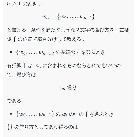
n
のとき，
≥
1
n
\geq
w_n=\{ w_0, \dots , w_{n
1
=
{
,
…
,
}
w
w
w
0
−
1
n
n
と書ける．条件を満たすような２文字の選び方を，左括
\
弧
の位置で場合分けして数える．
{
{
\{
\
の左端の
を選ぶとき
{
,
…
,
}
{
w
w
0
−
1
n
w_0,
{
\}
w_n
右括弧
は
に含まれるものならどれでもいいの
\dots
}
w
n
,
で，選び方は
w_{n-
c_n \; \text{通り}
1} \}
通り
c
n
である．
\{
w_i
\
の
の中の
を選ぶとき
{
,
…
,
}
{
w
w
w
0
−
1
n
i
w_0,
{
\
の作り方としてあり得るのは
\dots
{
}
{\}
,