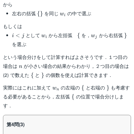
から
\
w_i
左右の括弧
を同じ
の中で選ぶ
{
}
w
i
{\}
もしくは
i
w_i
\
w_j
\}
として
から左括弧
を，
から右括弧
<
{
}
i
j
w
w
i
j
<
{
を選ぶ
j
という場合分けをして計算すればよさそうです．１つ目の
n
場合は
が小さい場合の結果からわかり，２つ目の場合は
n
\
\}
(2) で数えた
と
の個数を使えば計算できます．
{
}
{
w_n
\
\}
実際にはこれに加えて
の左端の
と右端の
も考慮す
{
}
w
n
{
\
る必要があることから，左括弧
の位置で場合分けしま
{
{
す．
第4問(3)