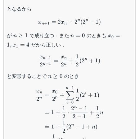
となるから
x_{n+1}=2x_n+2^n(2^n
n
n
=
2
+
2
(
2
+
1
)
x
x
+
1
n
n
n
n=0
x_0=1,x_1
が
で成り立つ．また
のときも
≥
1
=
0
=
n
n
x
0
\geq
だから正しい．
1
,
=
4
x
1
1
\frac{x_{n+1}}{2^{n+1}
1
x
x
+
1
n
n
n
=
+
(
2
+
1
)
+
1
2
2
2
n
n
n
と変形することで
のとき
≥
0
n
\geq
\begin{aligned} \frac{x
−
1
0
n
1
x
x
∑
0
n
i
=
+
(
2
+
1
)
0
2
2
2
n
=
0
i
n
1
2
−
1
1
=
1
+
⋅
+
n
2
2
−
1
2
1
n
=
1
+
(
2
−
1
+
)
n
2
1
n