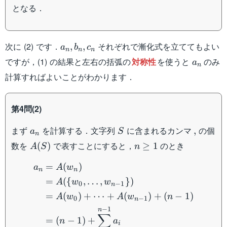
となる．
a_n,b_n,c_n
次に (2) です．
それぞれで漸化式を立ててもよい
,
,
a
b
c
n
n
n
a_n
ですが，(1) の結果と左右の括弧の
対称性
を使うと
のみ
a
n
計算すればよいことがわかります．
第4問(2)
a_n
S
,
まず
を計算する．文字列
に含まれるカンマ
の個
,
a
S
n
A(S)
n
数を
で表すことにすると，
のとき
(
)
≥
1
A
S
n
\geq
\begin{aligned} a_n&=A
=
(
)
1
a
A
w
n
n
=
({
,
…
,
})
A
w
w
0
−
1
n
=
(
)
+
⋯
+
(
)
+
(
−
1
)
A
w
A
w
n
0
−
1
n
−
1
n
∑
=
(
−
1
)
+
n
a
i