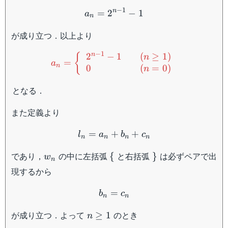
\geq
a_n=2^{n-1}-1
−
1
n
1
=
2
−
1
a
n
が成り立つ．以上より
\begin{equation*}a_n= \l
−
1
n
2
−
1
(
≥
1
)
{
n
=
a
n
0
(
=
0
)
n
となる．
また定義より
l_n=a_n+b_n+c_n
=
+
+
l
a
b
c
n
n
n
n
w_n
\
\}
であり，
の中に左括弧
と右括弧
は必ずペアで出
{
}
w
n
{
現するから
b_n=c_n
=
b
c
n
n
n
が成り立つ．よって
のとき
≥
1
n
\geq