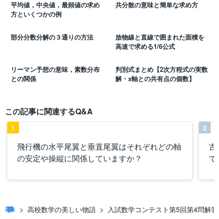
平均値，中央値，最頻値の求め
共分散の意味と簡単な求め方
方といくつかの例
部分分数分解の３通りの方法
放物線と直線で囲まれた面積を
高速で求める1/6公式
リーマン予想の意味，素数分布
判別式まとめ【2次方程式の実数
との関係
解・x軸との共有点の個数】
この記事に関連するQ&A
1
2
飛行機の水平尾翼と垂直尾翼はそれぞれどの軸
古
の安定や操縦に関係していますか？
で
高校数学の美しい物語
入試数学コンテスト第5回第4問解答