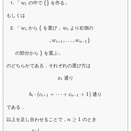
w_i
\
「
の中で
を作る」
{
}
w_{n-
w
i
{\}
1} \}
もしくは
w_i
\
w_i
「
から
を選び，
より右側の
{
w
w
i
i
{
,w_{i+1},\dots, w_{n-1
,
,
…
,
}
w
w
+
1
−
1
i
n
\}
の部分から
を選ぶ」
}
のどちらかである．それぞれの選び方は
x_i \; \text{通り}
通り
x
i
b_i \cdot (c_{i+1}+\cdo
通り
⋅
(
+
⋯
+
+
1
)
b
c
c
+
1
−
1
i
i
n
である．
n
以上を足し合わせることで，
のとき
≥
1
n
\geq
\begin{aligned} x_n&=c_
−
1
n