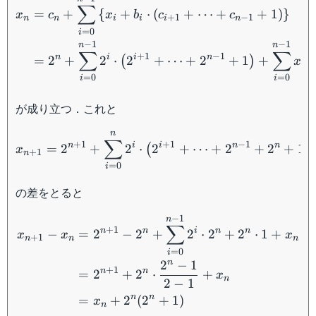
1
∑
=
+
{
+
⋅
(
+
⋯
+
+
1
)
}
x
c
x
b
c
c
+
1
−
1
n
n
i
i
i
n
=
0
i
−
1
−
1
n
n
∑
∑
+
1
−
1
n
i
i
n
=
2
+
2
⋅
2
+
⋯
+
2
+
1
+
(
)
x
i
=
0
=
0
i
i
が成り立つ．これと
x_{n+1}=2^{n+1} + \sum
n
∑
+
1
+
1
−
1
n
i
i
n
n
=
2
+
2
⋅
2
+
⋯
+
2
+
2
+
1
(
)
x
+
1
n
=
0
i
の差をとると
\begin{aligned} x_{n+1
−
1
n
∑
+
1
n
n
i
n
n
−
=
2
−
2
+
2
⋅
2
+
2
⋅
1
+
x
x
x
+
1
n
n
n
=
0
i
n
2
−
1
+
1
n
n
=
2
+
2
⋅
+
x
n
2
−
1
n
n
=
+
2
(
2
+
1
)
x
n