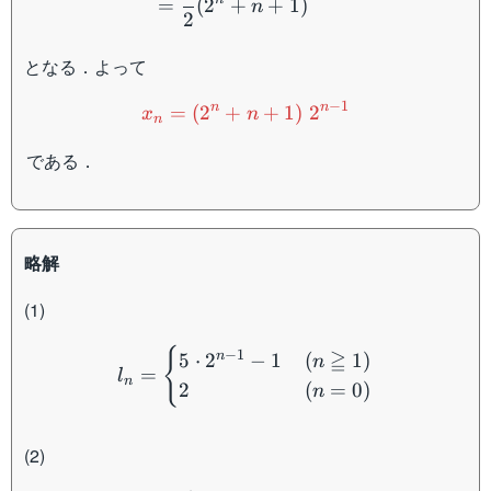
=
(
2
+
+
1
)
n
2
となる．よって
x_n=(2^n+n+1)\;2^{n-1}
−
1
n
n
=
(
2
+
+
1
)
2
x
n
n
である．
略解
(1)
l_n = \begin{cases} 5 \cd
{
−
1
≧
n
5
⋅
2
−
1
(
1
)
n
=
l
n
2
(
=
0
)
n
(2)
\begin{aligned} a_n &= \