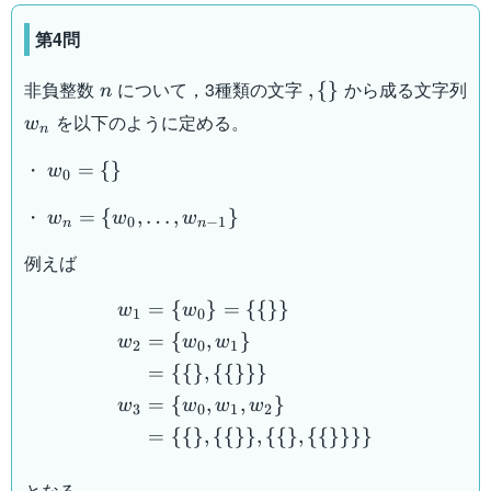
第4問
n
,\
非負整数
について，3種類の文字
から成る文字列
,
{
}
n
{\}
w_n
を以下のように定める。
w
n
w_0=\
・
=
{
}
w
0
{ \}
w_n
・
=
{
,
…
,
}
w
w
w
0
−
1
n
n
= \{
例えば
w_0,
\dots
\begin{aligned} w_1 &= \
=
{
}
=
{{
}}
w
w
,
1
0
w_{n-
=
{
,
}
w
w
w
2
0
1
1} \}
=
{{
}
,
{{
}}}
=
{
,
,
}
w
w
w
w
3
0
1
2
=
{{
}
,
{{
}}
,
{{
}
,
{{
}}}}
となる。