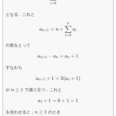
=
0
i
となる．これと
a_{n+1}=n+\sum_{i=0}
n
∑
=
+
a
n
a
+
1
n
i
=
0
i
の差をとって
a_{n+1}-a_n=a_n+1
−
=
+
1
a
a
a
+
1
n
n
n
すなわち
a_{n+1}+1=2(a_n+1)
+
1
=
2
(
+
1
)
a
a
+
1
n
n
n
が
で成り立つ．これと
≥
1
n
\geq
a_1+1=0+1=1
1
+
1
=
0
+
1
=
1
a
1
n
を合わせると，
のとき
≥
1
n