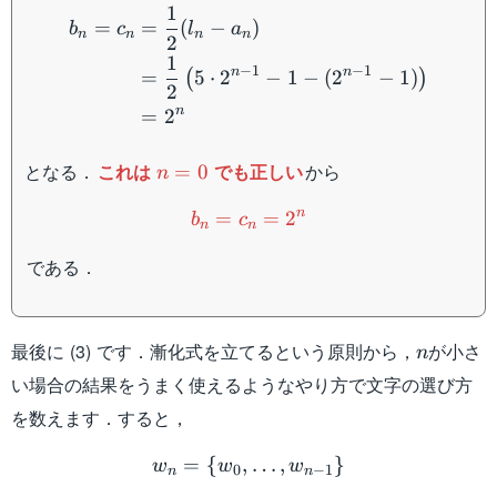
\begin{aligned} b_n=c_n&
1
1
=
=
(
−
)
b
c
l
a
n
n
n
n
2
1
−
1
−
1
n
n
=
5
⋅
2
−
1
−
(
2
−
1
)
(
)
2
n
=
2
n=0
となる．
これは
でも正しい
から
=
0
n
b_n=c_n=2^n
n
=
=
2
b
c
n
n
である．
n
最後に (3) です．漸化式を立てるという原則から，
が小さ
n
い場合の結果をうまく使えるようなやり方で文字の選び方
を数えます．すると，
w_n=\{w_0,\dots,w_{n-1
=
{
,
…
,
}
w
w
w
0
−
1
n
n