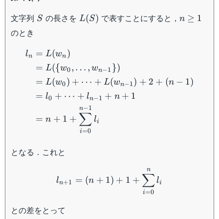
S
L(S)
n
文字列
の長さを
で表すことにすると，
(
)
≥
1
S
L
S
n
\geq
のとき
1
\begin{aligned} l_n&=L
=
(
)
l
L
w
n
n
=
({
,
…
,
})
L
w
w
0
−
1
n
=
(
)
+
⋯
+
(
)
+
2
+
(
−
1
)
L
w
L
w
n
0
−
1
n
=
+
⋯
+
+
+
1
l
l
n
0
−
1
n
−
1
n
∑
=
+
1
+
n
l
i
=
0
i
となる．これと
l_{n+1}=(n+1)+1+\sum_
n
∑
=
(
+
1
)
+
1
+
l
n
l
+
1
n
i
=
0
i
との差をとって