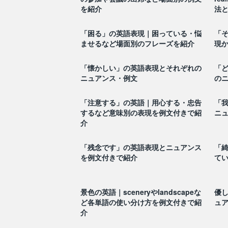
を紹介
法
「困る」の英語表現｜困っている・悩
「
ませるなど場面別のフレーズを紹介
現
「懐かしい」の英語表現とそれぞれの
「
ニュアンス・例文
の
「注意する」の英語｜用心する・忠告
「
するなど意味別の表現を例文付きで紹
ニ
介
「残念です」の英語表現とニュアンス
「
を例文付きで紹介
て
景色の英語｜sceneryやlandscapeな
優
ど各単語の使い分け方を例文付きで紹
ュ
介