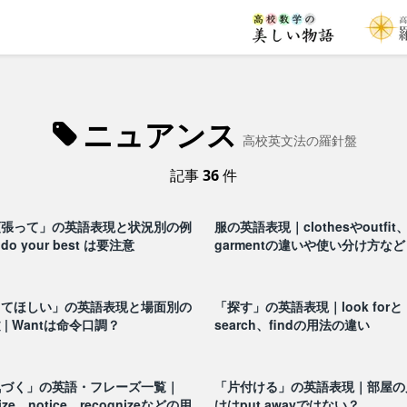
ニュアンス
高校英文法の羅針盤
記事
36
件
頑張って」の英語表現と状況別の例
服の英語表現｜clothesやoutfit
do your best は要注意
garmentの違いや使い分け方など
してほしい」の英語表現と場面別の
「探す」の英語表現｜look forと
 | Wantは命令口調？
search、findの用法の違い
気づく」の英語・フレーズ一覧｜
「片付ける」の英語表現｜部屋の
lize、notice、recognizeなどの用
けはput awayではない？