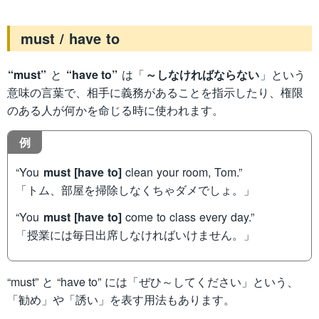
must / have to
“must”
と
“have to”
は「
～しなければならない
」という
意味の言葉で、相手に義務があることを指示したり、権限
のある人が何かを命じる時に使われます。
例
“You
must [have to]
clean your room, Tom.”
「トム、部屋を掃除しなくちゃダメでしょ。」
“You
must [have to]
come to class every day.”
「授業には毎日出席しなければいけません。」
“must” と “have to” には「ぜひ～してください」という、
「勧め」や「誘い」を表す用法もあります。