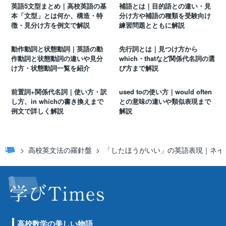
英語5文型まとめ｜高校英語の基
補語とは｜目的語との違い・見
本「文型」とは何か、構造・特
分け方や補語の種類を受験向け
徴・見分け方を例文で解説
練習問題とともに解説
動作動詞と状態動詞｜英語の動
先行詞とは｜見つけ方から
作動詞と状態動詞の違いや見分
which・thatなど関係代名詞の選
け方・状態動詞一覧を紹介
び方まで解説
前置詞+関係代名詞｜使い方・訳
used toの使い方｜would often
し方、in whichの書き換えまで
との意味の違いや類似表現まで
例文で詳しく解説
解説
高校英文法の羅針盤
「したほうがいい」の英語表現｜ネイティブ
高校数学の美しい物語