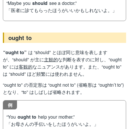
“Maybe you
should
see a doctor.”
「医者に診てもらったほうがいいかもしれないよ。」
ought to
“ought to”
は “should” とほぼ同じ意味を表します
が、“should” が主に
主観的
な判断を表すのに対し、“ought
to” には
客観的
なニュアンスがあります。また、“ought to”
は “should” ほど頻繁には使われません。
“ought to” の否定形は “ought not to” (省略形は “oughtn’t to”)
となり、“to” はしばしば省略されます。
例
“You
ought to
help your mother.”
「お母さんの手伝いをしたほうがいいよ。」