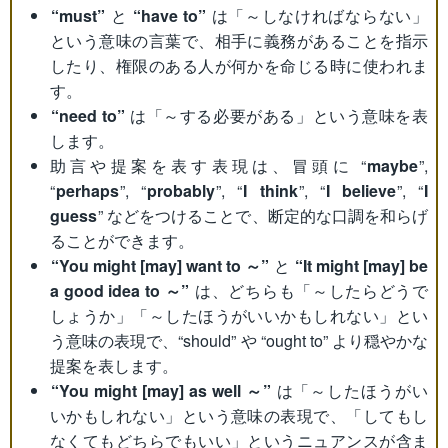
“must”
と
“have to”
は「～しなければならない」
という意味の言葉で、相手に義務があることを指示
したり、権限のある人が何かを命じる時に使われま
す。
“need to”
は「～する必要がある」という意味を表
します。
助言や提案を表す表現は、冒頭に “
maybe
”,
“
perhaps
”, “
probably
”, “
I think
”, “
I believe
”, “
I
guess
” などをつけることで、断定的な口調を和らげ
ることができます。
“You might [may] want to ～”
と
“It might [may] be
a good idea to ～”
は、どちらも「～したらどうで
しょうか」「～したほうがいいかもしれない」とい
う意味の表現で、“should” や “ought to” より穏やかな
提案を表します。
“You might [may] as well ～”
は「～したほうがい
いかもしれない」という意味の表現で、「してもし
なくてもどちらでもいい」というニュアンスが含ま