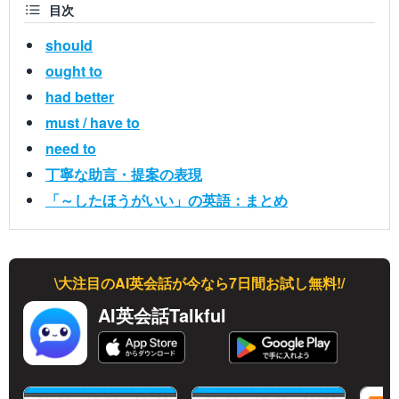
目次
should
ought to
had better
must / have to
need to
丁寧な助言・提案の表現
「～したほうがいい」の英語：まとめ
\大注目のAI英会話が今なら7日間お試し無料!/
AI英会話Talkful