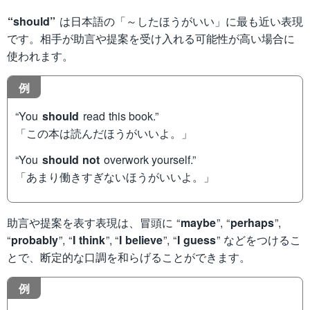
“should”
は日本語の「～したほうがいい」に最も近い表現
です。相手が助言や提案を受け入れる可能性が高い場合に
使われます。
例
“You
should
read this book.”
「この本は読んだほうがいいよ。」
“You
should not
overwork yourself.”
「あまり働きすぎないほうがいいよ。」
助言や提案を表す表現は、冒頭に “
maybe
”, “
perhaps
”,
“
probably
”, “
I think
”, “
I believe
”, “
I guess
” などをつけるこ
とで、断定的な口調を和らげることができます。
例