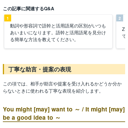
この記事に関連するQ&A
1
2
動詞や形容詞で語幹と活用語尾の区別がいつも
Z
あいまいになります。語幹と活用語尾を見分け
て
る簡単な方法を教えてください。
丁寧な助言・提案の表現
この項では、相手が助言や提案を受け入れるかどうか分か
らないときに使われる丁寧な表現を紹介します。
You might [may] want to ～ / It might [may]
be a good idea to ～