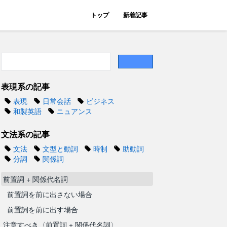
トップ
新着記事
表現系の記事
表現
日常会話
ビジネス
和製英語
ニュアンス
文法系の記事
文法
文型と動詞
時制
助動詞
分詞
関係詞
前置詞 + 関係代名詞
前置詞を前に出さない場合
前置詞を前に出す場合
注意すべき〈前置詞 + 関係代名詞〉