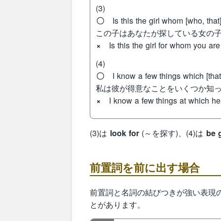
(3)
〇
Is this the girl whom [who, that]
この子はあなたが探している女の
×
Is this the girl for whom you are
(4)
〇
I know a few things which [that]
私は彼が得意なことをいくつか知
×
I know a few things at which he 
(3)は
look for
(～を探す)、(4)は
be 
前置詞を前に出す場合
前置詞と名詞の結びつきが強い表現の
とがあります。