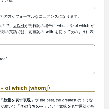
んでいる。
、(7)の方がフォーマルなニュアンスになります。
るので、
人以外
が先行詞の場合に whose や of which が
実際の英語では、前置詞の
with
を使って次のように表
roof.
。
f which [whom]〉
な「
数量を表す表現
」や the best, the greatest のような
が続いて「
そのうちの～
」という意味を表す用法があ