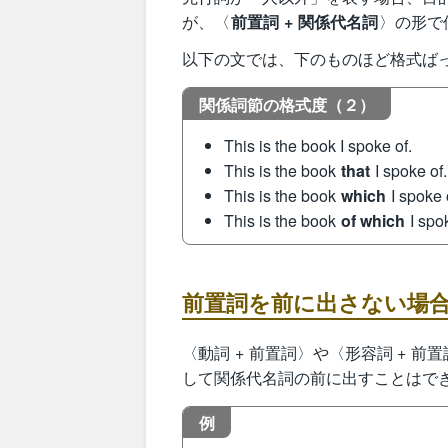
が、〈
前置詞 + 関係代名詞
〉の形で
以下の文では、下のものほど格式ば
関係詞節の格式度（２）
This is the book I spoke of.
This is the book
that
I spoke of.
This is the book
which
I spoke 
This is the book
of which
I spo
前置詞を前に出さない場
〈動詞 + 前置詞〉や〈形容詞 + 前
して関係代名詞の前に出すことはで
例