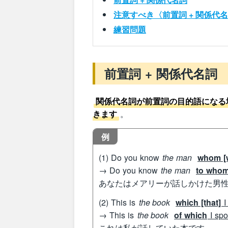
注意すべき〈前置詞 + 関係代
練習問題
前置詞 + 関係代名詞
関係代名詞が前置詞の目的語になる
きます
。
例
(1) Do you know
the man
whom [w
→ Do you know
the man
to who
あなたはメアリーが話しかけた男
(2) This is
the book
which [that]
I
→ This is
the book
of which
I sp
これは私が話していた本です。