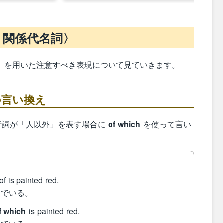
 関係代名詞〉
詞〉を用いた注意すべき表現について見ていきます。
e の言い換え
行詞が「人以外」を表す場合に
of which
を使って言い
of is painted red.
んでいる。
f which
is painted red.