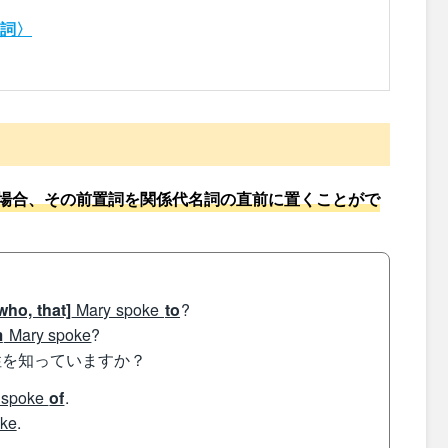
名詞〉
場合、その前置詞を関係代名詞の直前に置くことがで
ho, that]
Mary spoke
to
?
m
Mary spoke
?
性を知っていますか？
 spoke
of
.
oke
.