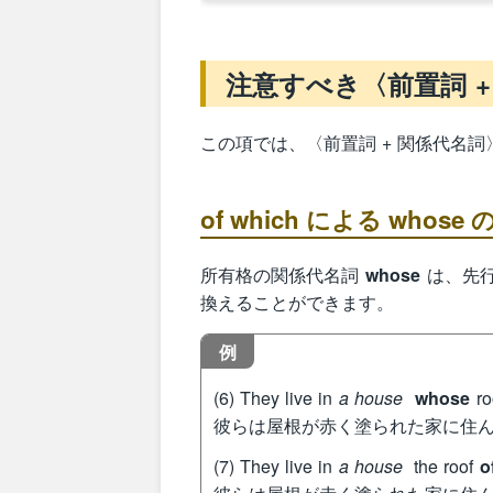
注意すべき〈前置詞 +
この項では、〈前置詞 + 関係代名
of which による whos
所有格の関係代名詞
whose
は、先
換えることができます。
例
(6) They live in
a house
whose
ro
彼らは屋根が赤く塗られた家に住
(7) They live in
a house
the roof
o