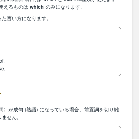
使えるものは
which
のみになります。
った言い方になります。
of.
ke.
合
置詞〉が成句 (熟語) になっている場合、前置詞を切り離
きません。