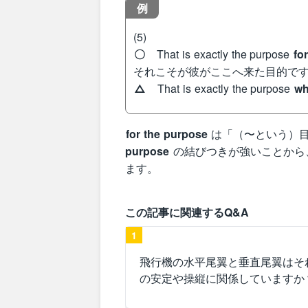
例
(5)
〇
That is exactly the purpose
fo
それこそが彼がここへ来た目的で
△
That is exactly the purpose
wh
for the purpose
は「（〜という）
purpose
の結びつきが強いことから
ます。
この記事に関連するQ&A
1
飛行機の水平尾翼と垂直尾翼はそ
の安定や操縦に関係していますか