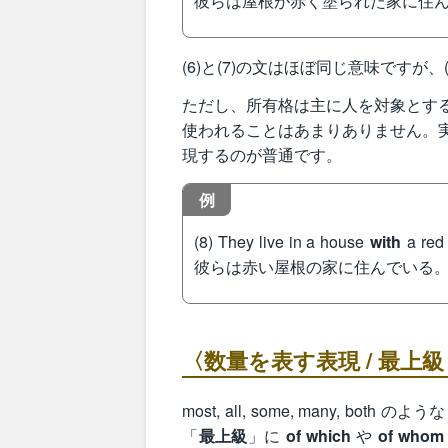
彼らは屋根が赤く塗られた家に住
(6)と(7)の文はほぼ同じ意味ですが
ただし、所有格は主に人を対象とす
使われることはあまりありません。
現するのが普通です。
例
(8) They live in a house
with
a red 
彼らは赤い屋根の家に住んでいる
〈数量を表す表現 / 最上級 + o
most, all, some, many, both のよう
「
最上級
」に
of which
や
of whom