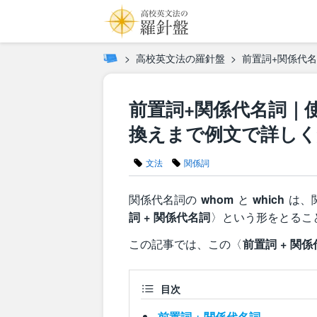
高校英文法の羅針盤
前置詞+関係代名
前置詞+関係代名詞｜使い
換えまで例文で詳しく
文法
関係詞
関係代名詞の
whom
と
which
は、
詞 + 関係代名詞
〉という形をとるこ
この記事では、この〈
前置詞 + 関
目次
前置詞 + 関係代名詞