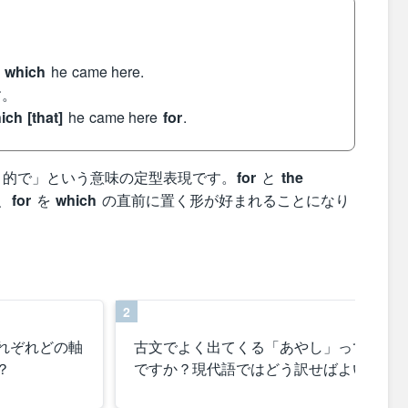
r which
he came here.
す。
ich [that]
he came here
for
.
目的で」という意味の定型表現です。
for
と
the
、
for
を
which
の直前に置く形が好まれることになり
2
れぞれどの軸
古文でよく出てくる「あやし」ってどん
？
ですか？現代語ではどう訳せばよいです