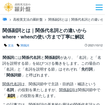
高校英文法の羅針盤
関係副詞とは｜関係代名詞との違いからw
関係副詞とは｜関係代名詞との違いから
where・whenの使い方まで丁寧に解説
文法
関係詞
2021/10/12
関係詞
には
関係代名詞
と
関係副詞
があり、「名詞」と「名
詞を説明する節」を結びつける働きをします。この場合の
「名詞」と「名詞を説明する節」はそれぞれ「
先行詞
」
「
関係詞節
」と呼ばれます。
関係代名詞
は、関係詞節中で主語・目的語・補語という
「
名詞
」の役割を果たしますが、
関係副詞
は関係詞節中で
「
副詞
」の役割を果たします。
この記事では、関係副詞の基本的な用法や関係代名詞との