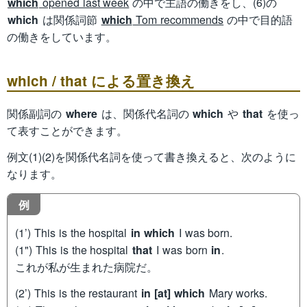
which
opened last week
の中で主語の働きをし、(6)の
which
は関係詞節
which
Tom recommends
の中で目的語
の働きをしています。
which / that による置き換え
関係副詞の
where
は、関係代名詞の
which
や
that
を使っ
て表すことができます。
例文(1)(2)を関係代名詞を使って書き換えると、次のように
なります。
例
(1’) This is the hospital
in which
I was born.
(1") This is the hospital
that
I was born
in
.
これが私が生まれた病院だ。
(2’) This is the restaurant
in [at] which
Mary works.