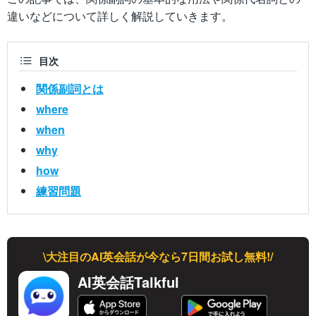
違いなどについて詳しく解説していきます。
目次
関係副詞とは
where
when
why
how
練習問題
\大注目のAI英会話が今なら7日間お試し無料!/
AI英会話Talkful