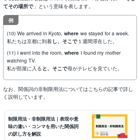
てその場所で
」という意味を表します。
例
(10) We arrived in Kyoto,
where
we stayed for a week.
私たちは京都に到着
し、そこで
１週間滞在した。
(11) I went into the room,
where
I found my mother
watching TV.
私が部屋に入る
と、そこで
母がテレビを見ていた。
なお、関係詞の非制限用法についてはこちらの記事で詳し
く説明しています。
制限用法・非制限用法｜表現や意
味の違い・コンマを用いた関係詞
の訳し方を解説