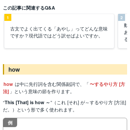
この記事に関連するQ&A
1
2
動
古文でよく出てくる「あやし」ってどんな意味
あ
ですか？現代語ではどう訳せばよいですか。
る
how
how
は中に先行詞を含む関係副詞で、「
〜するやり方 [方
法]
」という意味の節を作ります。
“
This [That] is how ～
”（これ [それ] が～するやり方 [方法]
だ。）という形で多く使われます。
例