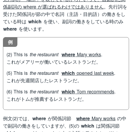
係副詞の where が選ばれるわけではありません
。先行詞を
受けた関係詞が節の中で名詞（主語・目的語）の働きをし
ている時は
which
を使い、副詞の働きをしている時のみ
where
を使います。
例
(2) This is
the restaurant
where
Mary works
.
これがメアリーが働いているレストランだ。
(5) This is
the restaurant
which
opened last week
.
これが先週開店したレストランだ。
(6) This is
the restaurant
which
Tom recommends
.
これがトムが推薦するレストランだ。
例文(2)では、
where
が関係詞節
where
Mary works
の中
で副詞の働きをしていますが、(5)の
which
は関係詞節