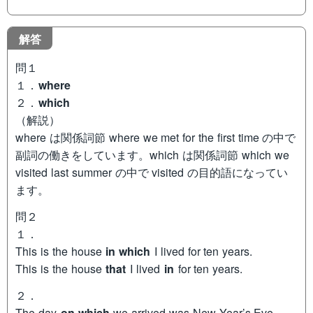
解答
問１
１．
where
２．
which
（解説）
where は関係詞節 where we met for the first time の中で
副詞の働きをしています。which は関係詞節 which we
visited last summer の中で visited の目的語になってい
ます。
問２
１．
This is the house
in which
I lived for ten years.
This is the house
that
I lived
in
for ten years.
２．
The day
on which
we arrived was New Year’s Eve.