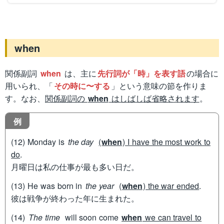
when
関係副詞
when
は、主に
先行詞が「時」を表す語
の場合に
用いられ、「
その時に〜する
」という意味の節を作りま
す。なお、
関係副詞の
when
はしばしば省略されます
。
例
(12) Monday is
the day
(
when
) I have the most work to
do
.
月曜日は私の仕事が最も多い日だ。
(13) He was born in
the year
(
when
) the war ended
.
彼は戦争が終わった年に生まれた。
(14)
The time
will soon come
when
we can travel to