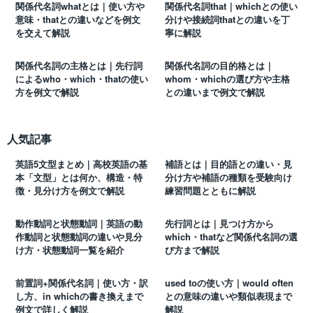
関係代名詞whatとは｜使い方や
関係代名詞that｜whichとの使い
意味・thatとの違いなどを例文
分けや接続詞thatとの違いを丁
を交えて解説
寧に解説
関係代名詞の主格とは｜先行詞
関係代名詞の目的格とは｜
によるwho・which・thatの使い
whom・whichの選び方や主格
方を例文で解説
との違いまで例文で解説
人気記事
英語5文型まとめ｜高校英語の基
補語とは｜目的語との違い・見
本「文型」とは何か、構造・特
分け方や補語の種類を受験向け
徴・見分け方を例文で解説
練習問題とともに解説
動作動詞と状態動詞｜英語の動
先行詞とは｜見つけ方から
作動詞と状態動詞の違いや見分
which・thatなど関係代名詞の選
け方・状態動詞一覧を紹介
び方まで解説
前置詞+関係代名詞｜使い方・訳
used toの使い方｜would often
し方、in whichの書き換えまで
との意味の違いや類似表現まで
例文で詳しく解説
解説