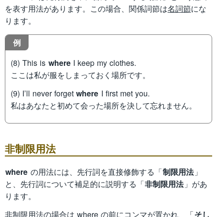
を表す用法があります。この場合、関係詞節は
名詞節
にな
ります。
例
(8) This is
where
I keep my clothes.
ここは私が服をしまっておく場所です。
(9) I’ll never forget
where
I first met you.
私はあなたと初めて会った場所を決して忘れません。
非制限用法
where
の用法には、先行詞を直接修飾する「
制限用法
」
と、先行詞について補足的に説明する「
非制限用法
」があ
ります。
非制限用法の場合は where の前にコンマが置かれ、「
そし