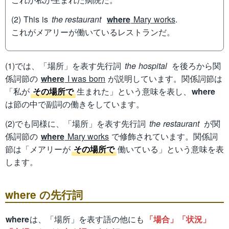
(2) This is
the restaurant
where
Mary works
.
これがメアリーが働いているレストランだ。
(1)では、「場所」を表す先行詞
the hospital
を後ろから関
係詞節の
where
I was born
が説明しています。関係詞節は
「私が
その場所で
生まれた」という意味を表し、
where
は節の中で副詞の働きをしています。
(2)でも同様に、「場所」を表す先行詞
the restaurant
が関
係詞節の
where
Mary works
で修飾されています。関係詞
節は「メアリーが
その場所で
働いている」という意味を表
します。
where の先行詞
where
は、「場所」を表す語の他にも
「場合」「状況」