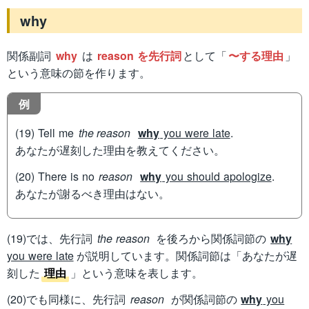
why
関係副詞
why
は
reason を先行詞
として「
〜する理由
」
という意味の節を作ります。
例
(19) Tell me
the reason
why
you were late
.
あなたが遅刻した理由を教えてください。
(20) There is no
reason
why
you should apologize
.
あなたが謝るべき理由はない。
(19)では、先行詞
the reason
を後ろから関係詞節の
why
you were late
が説明しています。関係詞節は「あなたが遅
刻した
理由
」という意味を表します。
(20)でも同様に、先行詞
reason
が関係詞節の
why
you