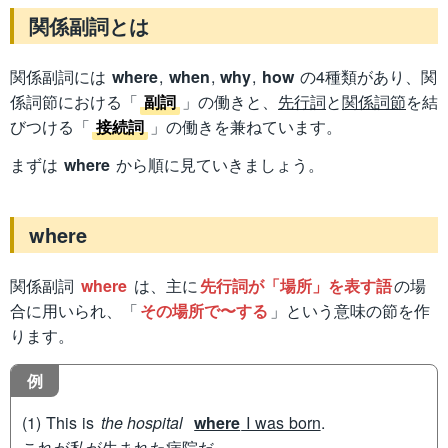
関係副詞とは
関係副詞には
where
,
when
,
why
,
how
の4種類があり、関
係詞節における「
副詞
」の働きと、
先行詞
と
関係詞節
を結
びつける「
接続詞
」の働きを兼ねています。
まずは
where
から順に見ていきましょう。
where
関係副詞
where
は、主に
先行詞が「場所」を表す語
の場
合に用いられ、「
その場所で〜する
」という意味の節を作
ります。
例
(1) This is
the hospital
where
I was born
.
これが私が生まれた病院だ。