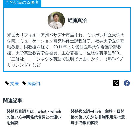
この記事の監修者
近藤真治
米国カリフォルニア州パサデナ市生まれ。ミシガン州立大学大
学院コミュニケーション研究科修士課程修了。福井大学医学部
助教授、同教授を経て、2011年より愛知医科大学看護学部教
授。大学英語教育学会会員。主な著書に「生物学英単語500」
（三修社）、「シャツを英語で説明できますか？」（IBCパブ
リッシング）など
文法
関係詞
関連記事
関係形容詞とは｜what・which
関係代名詞which｜主格・目的
の使い方や関係代名詞との違い
格の使い方から非制限用法の意
を解説
味まで徹底解説