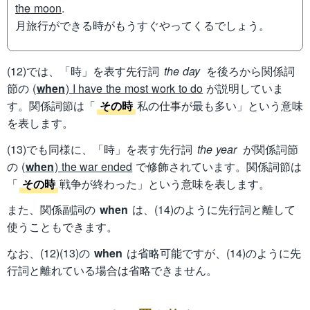
the moon
.
月旅行ができる時がもうすぐやってくるでしょう。
(12)では、「時」を表す先行詞
the day
を後ろから関係詞
節の
(
when
) I have the most work to do
が説明していま
す。関係詞節は「
その時
私の仕事が最も多い」という意味
を表します。
(13)でも同様に、「時」を表す先行詞
the year
が関係詞節
の
(
when
) the war ended
で修飾されています。関係詞節は
「
その時
戦争が終わった」という意味を表します。
また、関係副詞の
when
は、(14)のように先行詞と離して
使うこともできます。
なお、(12)(13)の
when
は省略可能ですが、(14)のように先
行詞と離れている場合は省略できません。