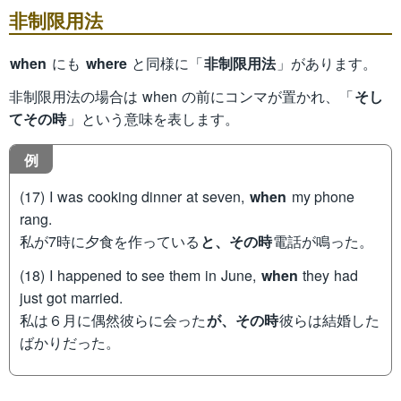
非制限用法
when
にも
where
と同様に「
非制限用法
」があります。
非制限用法の場合は when の前にコンマが置かれ、「
そし
てその時
」という意味を表します。
例
(17) I was cooking dinner at seven,
when
my phone
rang.
私が7時に夕食を作っている
と、その時
電話が鳴った。
(18) I happened to see them in June,
when
they had
just got married.
私は６月に偶然彼らに会った
が、その時
彼らは結婚した
ばかりだった。