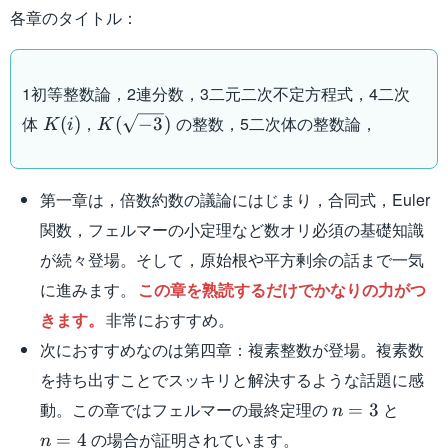
各章のタイトル：
1初等整数論，2連分数，3二元二次不定方程式，4二次
K(i)，
体
，
の整数，5二次体の整数論，
(
)
(
−
3
)
K
i
K
K(\sqrt{-3})
第一章は，倍数約数の議論にはじまり，合同式，Euler
関数，フェルマーの小定理など数オリ必須の基礎知識
が続々登場。そして，原始根や平方剰余の話まで一気
に進みます。
この章を熟読するだけでかなりの力がつ
きます。
非常におすすめ。
次におすすめなのは第四章：複素整数が登場。複素数
を持ち出すことでスッキリと解決するような話題に感
n=3
n=4
動。この章ではフェルマーの最終定理の
と
=
3
n
の場合が証明されています。
=
4
n