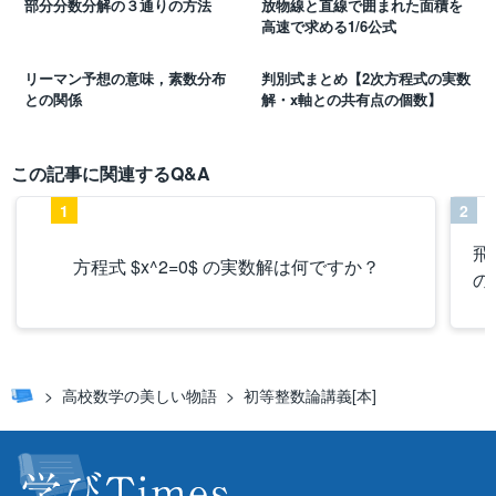
部分分数分解の３通りの方法
放物線と直線で囲まれた面積を
高速で求める1/6公式
リーマン予想の意味，素数分布
判別式まとめ【2次方程式の実数
との関係
解・x軸との共有点の個数】
この記事に関連するQ&A
1
2
飛
方程式 $x^2=0$ の実数解は何ですか？
の
高校数学の美しい物語
初等整数論講義[本]