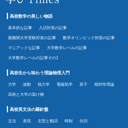
高校数学の美しい物語
基本的な記事
入試対策の記事
最難関大学受験対策の記事
数学オリンピック対策の記事
マニアックな記事
大学数学レベルの記事
大学数学レベルの記事その2
高校生から味わう理論物理入門
力学
波動
熱力学
電磁気学
原子
相対性理論
高校と大学の架け橋
高校英文法の羅針盤
文法
表現
文型と動詞
時制
分詞