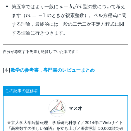
a+b\sqrt{m}
第五章ではより一般に
型の数について考え
+
a
b
m
m=-1
ます（
のときが複素整数）。ペル方程式に関
=
−
1
m
する理論，最終的には一般の二元二次不定方程式に関
する理論に行きつきます。
自分が尊敬する先輩も絶賛していた本です！
[本]
数学の参考書，専門書のレビューまとめ
この記事の監修者
マスオ
東京大学大学院情報理工学系研究科修了／2014年にWebサイト
『高校数学の美しい物語』を立ち上げ／著書累計 50,000部突破