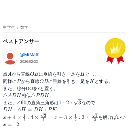
中学生
数学
ベストアンサー
@MrMath
2026/02/23
点
A
から直線
O
に垂線を引き、足を
H
とし、
A
OB
H
B
同様に
P
から直線
O
に垂線を引き、足を
K
とする。
P
OB
K
B
また、線分DOをxと置く。
\
相似
\
,
△
△
A
DH
P
DK
tr
tr
また、
\
の直角三角形は
1
なので
∠
60
1
:
2
:
3
ia
ia
a
:
D
:
=
:
DH
A
H
DK
P
K
n
n
n
2
H
x
3
3
1
1
を解けばいい
+
4
×
:
4
×
=
−
3
×
:
3
×
x
x
2
2
2
2
gl
gl
g
:
:
+
x
=
12
x
e
e
l
\