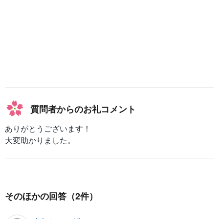
3
\f
)
r
\
a
ti
c
m
{
es
\
4
s
\
q
ti
rt
m
質問者からのお礼コメント
{
es
3
\f
ありがとうございます！
}
r
大変助かりました。
}
a
{
c
2
{
}
\
=
s
そのほかの回答（2件）
x-
q
3
rt