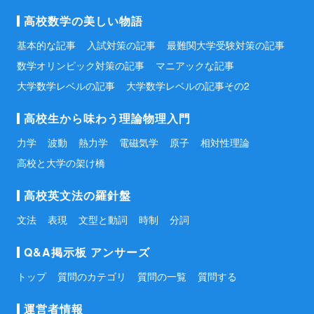
高校数学の美しい物語
基本的な記事
入試対策の記事
最難関大学受験対策の記事
数学オリンピック対策の記事
マニアックな記事
大学数学レベルの記事
大学数学レベルの記事その2
高校生から味わう理論物理入門
力学
波動
熱力学
電磁気学
原子
相対性理論
高校と大学の架け橋
高校英文法の羅針盤
文法
表現
文型と動詞
時制
分詞
Q&A掲示板 アンサーズ
トップ
質問のカテゴリ
質問の一覧
質問する
運営者情報