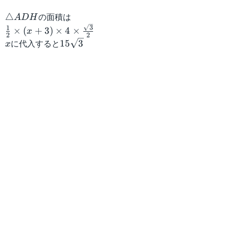
A
4
=
{
{
e
s
H
\
1
\
の面積は
△
A
DH
A
P
{
q
=
ti
2
tr
\f
3
1
×
(
+
3
)
×
4
×
x
D
D
6
r
D
m
2
2
ia
r
x
に代入すると
1
15
3
x
H
K
0
t
K
es
n
a
5
}
}
}
{
:
\f
gl
c
\
3
P
r
e
{
s
}
K
a
{
1
q
c
A
}
r
{
D
{
t
1
H
2
{
}
}
}
3
{
\
}
2
ti
}:
m
4
es
\
(
ti
x
m
+
es