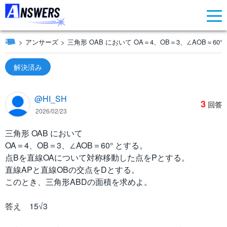
アンサーズ
三角形 OAB において OA＝4、OB＝3、∠AOB＝60°
解決済み
@HI_SH
3
回答
2026/02/23
三角形 OAB において
OA＝4、OB＝3、∠AOB＝60° とする。
点Bを直線OAについて対称移動した点をPとする。
直線APと直線OBの交点をDとする。
このとき、三角形ABDの面積を求めよ。
答え 15√3