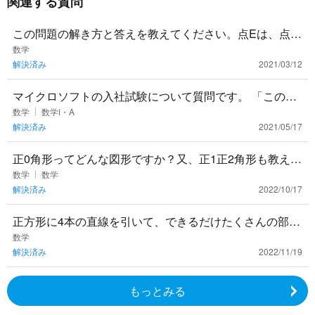
関連する質問
この問題の解き方と答えを教えてください。点Eは、点A
を直線DBを軸に対称移動した点です。
数学
解決済み
2021/03/12
マイクロソフトの入社試験について質問です。 「この三
角形の面積を求めよ」という問題が出たらしく、答えが
数学
数学Ⅰ・A
解決済み
2021/05/17
「この三角形は存在
正0角形ってどんな図形ですか？又、正1正2角形も教えて
欲しいです
数学
数学
解決済み
2022/10/17
正方形に4本の直線を引いて、できるだけたくさんの部分
に分ける方法を教えてください。できれば考え方もお願
数学
解決済み
2022/11/19
いします。
もっとみる