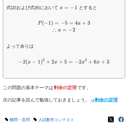
x=-1
式(2)および式(6)において
とすると
=
−
1
x
P(-1) = -5 = 4a+3 \\ \the
(
−
1
)
=
−
5
=
4
+
3
P
a
∴
=
−
2
a
よって余りは
-2(x-1)^2 + 2x + 5 = -2x
2
2
−
2
(
−
1
)
+
2
+
5
=
−
2
+
6
+
3
x
x
x
x
この問題の基本テーマは
剰余の定理
です。
次の記事を読んで勉強しておきましょう。
→剰余の定理
難問・良問
入試数学コンテスト