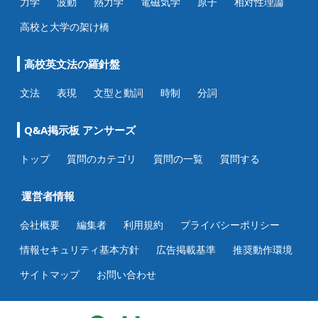
力学
波動
熱力学
電磁気学
原子
相対性理論
高校と大学の架け橋
高校英文法の羅針盤
文法
表現
文型と動詞
時制
分詞
Q&A掲示板 アンサーズ
トップ
質問のカテゴリ
質問の一覧
質問する
運営者情報
会社概要
編集者
利用規約
プライバシーポリシー
情報セキュリティ基本方針
広告掲載基準
推奨動作環境
サイトマップ
お問い合わせ