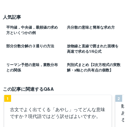
人気記事
平均値，中央値，最頻値の求め
共分散の意味と簡単な求め方
方といくつかの例
部分分数分解の３通りの方法
放物線と直線で囲まれた面積を
高速で求める1/6公式
リーマン予想の意味，素数分布
判別式まとめ【2次方程式の実数
との関係
解・x軸との共有点の個数】
この記事に関連するQ&A
1
2
動
古文でよく出てくる「あやし」ってどんな意味
あ
ですか？現代語ではどう訳せばよいですか。
る