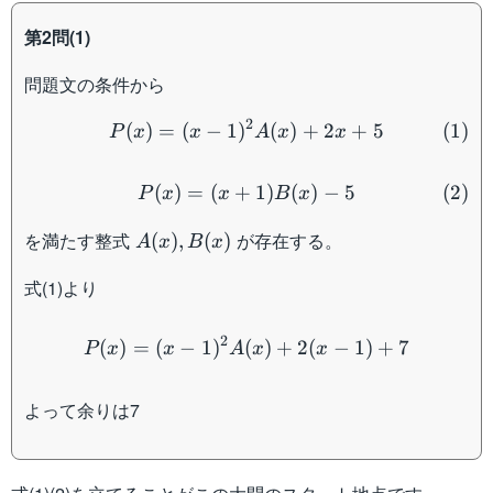
第2問(1)
問題文の条件から
P(x) = (x-1)^2A(x)+2x+5
2
(
)
=
(
−
1
)
(
)
+
2
+
5
(
1
)
P
x
x
A
x
x
P(x) = (x+1)B(x)-5 \tag{
(
)
=
(
+
1
)
(
)
−
5
(
2
)
P
x
x
B
x
A(x),
を満たす整式
が存在する。
(
)
,
(
)
A
x
B
x
B(x)
式(1)より
P(x) = (x-1)^2A(x)+2(x-1
2
(
)
=
(
−
1
)
(
)
+
2
(
−
1
)
+
7
P
x
x
A
x
x
よって余りは7