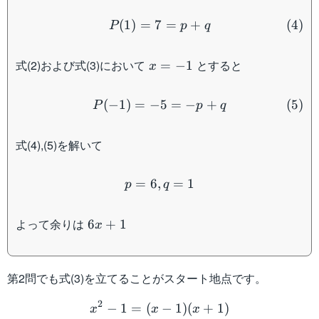
P(1) = 7 = p+q \tag{4}
(
1
)
=
7
=
+
(
4
)
P
p
q
x=-1
式(2)および式(3)において
とすると
=
−
1
x
P(-1) = -5 = -p+q \tag{5
(
−
1
)
=
−
5
=
−
+
(
5
)
P
p
q
式(4),(5)を解いて
p = 6, q = 1
=
6
,
=
1
p
q
6x+1
よって余りは
6
+
1
x
第2問でも式(3)を立てることがスタート地点です。
x^2-1 = (x-1)(x+1)
2
−
1
=
(
−
1
)
(
+
1
)
x
x
x