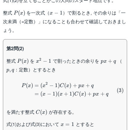
式(1)(2)を立てることがこの大問のスタート地点です。
P(x)
x-
整式
を一次式（
）で割るとき, その余りは「一
(
)
−
1
P
x
x
1
次未満（=定数）」になることも合わせて確認しておきまし
ょう。
第2問(2)
P(x)
x^2-
px+q
p,q
2
整式
を
で割ったときの余りを
（
(
)
−
1
+
P
x
x
p
x
q
1
：定数）とするとき
,
p
q
\begin{aligned} P(x) &=
2
(
)
=
(
−
1
)
(
)
+
+
P
x
x
C
x
p
x
q
(
3
)
=
(
−
1
)
(
+
1
)
(
)
+
+
x
x
C
x
p
x
q
C(x)
を満たす整式
が存在する。
(
)
C
x
x=1
式(1)および式(3)において
とすると
=
1
x