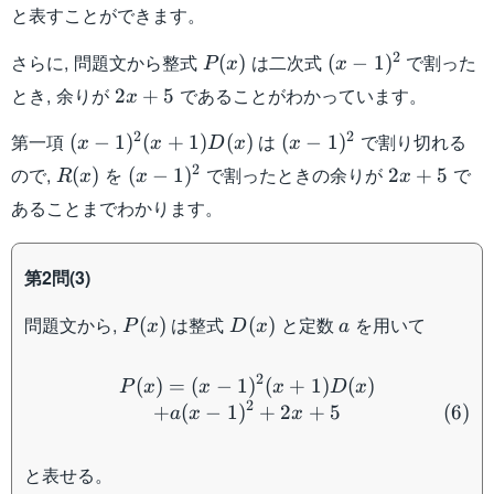
と表すことができます。
P(x)
(x-
2
さらに, 問題文から整式
は二次式
で割った
(
)
(
−
1
)
P
x
x
1)^2
2x+5
とき, 余りが
であることがわかっています。
2
+
5
x
(x-
(x-
2
2
第一項
は
で割り切れる
(
−
1
)
(
+
1
)
(
)
(
−
1
)
x
x
D
x
x
1)^2(x+1)D(x)
1)^2
R(x)
(x-
2x+5
2
ので,
を
で割ったときの余りが
で
(
)
(
−
1
)
2
+
5
R
x
x
x
1)^2
あることまでわかります。
第2問(3)
P(x)
D(x)
a
問題文から,
は整式
と定数
を用いて
(
)
(
)
P
x
D
x
a
P(x) = (x-1)^2(x+1)D(x) 
2
(
)
=
(
−
1
)
(
+
1
)
(
)
P
x
x
x
D
x
2
+
(
−
1
)
+
2
+
5
(
6
)
a
x
x
と表せる。