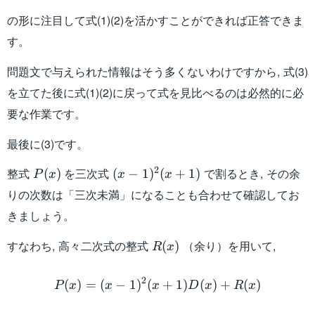
の形に注目して式(1)(2)を活かすことができれば正答できま
す。
問題文で与えられた情報はそう多くないわけですから, 式(3)
を立てた後に式(1)(2)に戻って式を見比べるのは必然的に必
要な作業です。
最後に(3)です。
P(x)
(x-
2
整式
を三次式
で割るとき, その余
(
)
(
−
1
)
(
+
1
)
P
x
x
x
1)^2(x+1)
りの次数は「三次未満」になることも合わせて確認してお
きましょう。
R(x)
すなわち, 高々二次式の整式
（余り）を用いて,
(
)
R
x
P(x) = (x-1)^2(x+1)D(x) 
2
(
)
=
(
−
1
)
(
+
1
)
(
)
+
(
)
P
x
x
x
D
x
R
x