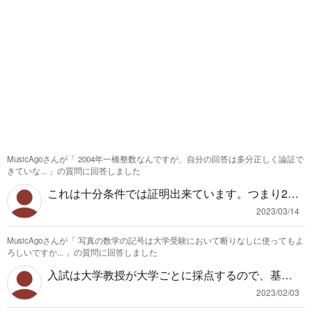
います。
MusicAgoさんが「
2004年一橋整数なんですが、自分の回答は多分正しく論証で
きていな...
」の質問に回答しました
これは十分条件では証明出来ています。つまり2つ
の条件から8の倍数は必ず存在しますが、$x^2-y^2
2023/03/14
$がすべての奇数を満たすかどうかわからないた
MusicAgoさんが「
写真の数学の記号は大学受験において断りなしに使ってもよ
め、4の倍数は存在するかわからない状態です。
ろしいですか...
」の質問に回答しました
($x^2-y^2$の形で表せない奇数があれば、その奇
入試は大学教授が大学ごとに採点するので、基準
数×4の部分はなりたたないので) なので場合分け
は大学によると思います。 ギリシャ文字は普通の
(イ)に$x \geq y \geqq 0$と(1)より$x^2-y^2$がすべ
2023/02/03
文字としては使えます。この中だと$a\in A$と$a=
ての奇数であることを付け加えてあげるだけで大