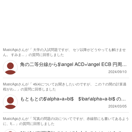
MusicAgoさんが「
大学の入試問題ですが、 セソ以降がどうやっても解けませ
ん。 すみま...
」の質問に回答しました
角の二等分線から$\angel ACD=\angel ECB 円周角
の定理から$\angel CAD=\angel CEB よって △AC
2024/09/10
D∽△ECB 対応する辺の比は等しいので AC:EC=C
MusicAgoさんが「
45(4)についてお聞きしたいのですが、 この？の間の計算過
D:CB CD・CE＝AC×BC=3×7=21 $CD^2=CD・(C
程がわ...
」の質問に回答しました
E-DE)=CD・CE-CD・DE=21-\dfrac{336}{25}=\dfra
もともとの$\alpha=a+bi$ $\bar\alpha=a-bi$ の性
c{189}{25}$ $CD=\dfrac{3\sqrt{21}}{5}$ だと思いま
質を使っているだけです。 $\alpha=a+bi$ $\bar
す。
2024/03/05
\alpha=a-bi$ より $\alpha+\bar\alpha=(a+bi)+(a-bi)
MusicAgoさんが「
写真の問題の(2)についてですが、赤線部にも書いてあるよう
=2a$ また $\alpha\bar\alpha=(a+bi)(a-bi)=a^2+-(bi)
に、f(...
」の質問に回答しました
^2=a^2+b^2$ これを代入しています。 複素数の計