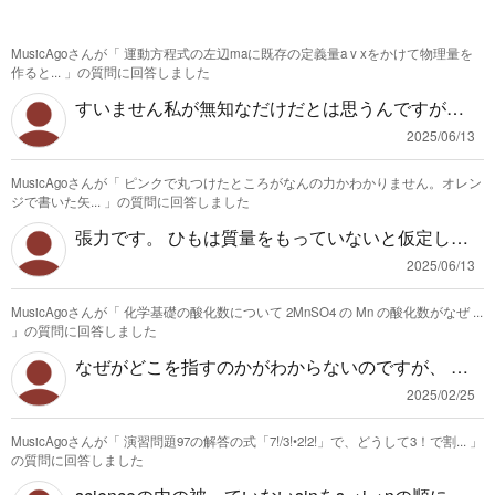
MusicAgoさんが「
運動方程式の左辺maに既存の定義量a v xをかけて物理量を
作ると...
」の質問に回答しました
すいません私が無知なだけだとは思うんですが、
既存の定義量avxとは何の定義量でしょうか。 良
2025/06/13
ければこれを疑問に思ったものの出典など教えて
MusicAgoさんが「
ピンクで丸つけたところがなんの力かわかりません。オレン
いただければ、一緒に考えることができると思い
ジで書いた矢...
」の質問に回答しました
ます
張力です。 ひもは質量をもっていないと仮定して
いて質量m〔kg〕の物質と質量M〔kg〕の物質を
2025/06/13
繋いでいます。 質量Mの物体は重力により下に引
MusicAgoさんが「
化学基礎の酸化数について 2MnSO4 の Mn の酸化数がなぜ ...
かれているので、それを妨げるように張力Tが働い
」の質問に回答しました
ています。ひもには質量がないので運動について
なぜがどこを指すのかがわからないのですが、 ①
無視できて、その力がそのまま質量mの物体に伝
何が原因で酸化数が変化したのかという意味であ
わります。すると質量mの物体は摩擦もないので
2025/02/25
れば、Mnの最外殻電子数が2なので、ヨウ素に2つ
右向きに運動を始めます。 作用反作用は接触して
MusicAgoさんが「
演習問題97の解答の式「7!/3!•2!2!」で、どうして3！で割...
」
電子を放出して安定な状態になっているからで
いる2物体にかかるものなので、Mにかかる上向き
の質問に回答しました
す。 ②この問題を解くときにどうやって判断する
の張力を作用とすると、糸にかかる下向きの力(今