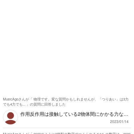
えて安息香酸にした後、有機溶媒に溶かして蒸発
させると取り出せます。 取り出せる質量は分子量
で比を立てて計算すれば3.0gになると思います。
MusicAgoさんが「
物理です。変な質問かもしれませんが、「つりあい」は3力
でも4力でも...
」の質問に回答しました
作用反作用は接触している2物体間にかかる力なの
で3物体が関わってくることはないと思います。 2
2023/01/14
物体が接している場合は2つの物体それぞれに対し