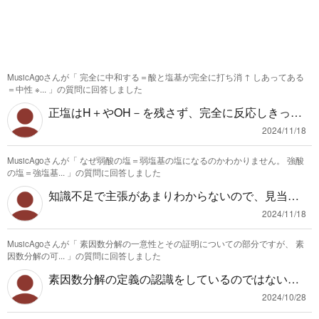
MusicAgoさんが「
完全に中和する＝酸と塩基が完全に打ち消 ↑ しあってある
＝中性 ※...
」の質問に回答しました
正塩はH＋やOH－を残さず、完全に反応しきって
いるという意味で、液性が中性という意味は含ん
2024/11/18
でいません。 弱酸や弱塩基のイオンは乾燥させる
MusicAgoさんが「
なぜ弱酸の塩＝弱塩基の塩になるのかわかりません。 強酸
と反応しきっていますが、水溶液中にあると塩が
の塩＝強塩基...
」の質問に回答しました
電離して、一部のイオンが水を分解し、H＋やOH-
知識不足で主張があまりわからないので、見当違
を取り込み、OH-やH＋を放出して塩基性や酸性と
いな話をしてしまっていたら申し訳ありません。
して働きます。 また、正塩しかできないというの
2024/11/18
弱酸のイオンの液性が、電離度が100パーセント
はあまり正しくなく、ｐHジャンプを観測できる
MusicAgoさんが「
素因数分解の一意性とその証明についての部分ですが、 素
ではないので、水のH＋を取り込みOH-を出すので
のが正塩になるときが多い、みたいなことの簡易
因数分解の可...
」の質問に回答しました
塩基性だ ならわかります。 しかしそれなら強酸の
表現ではないでしょうか？ ちなみに1段階目の電
素因数分解の定義の認識をしているのではないか
塩は強塩基にはなりません。酸は可能な限り電離
離と2段階目の電離で電離度が違うので、ｐHジャ
と思います。 素因数分解は、素数のみを用いて積
するので、H＋を取り込んだりせずに塩基性には
2024/10/28
ンプは一応何段階目の電離でも起こります。なの
の形で表せれていたら良いです。 イメージとして
なりません。 また、どの物質と塩を作るのかとい
でH＋の残っている酸性塩やOH-の残っている塩基