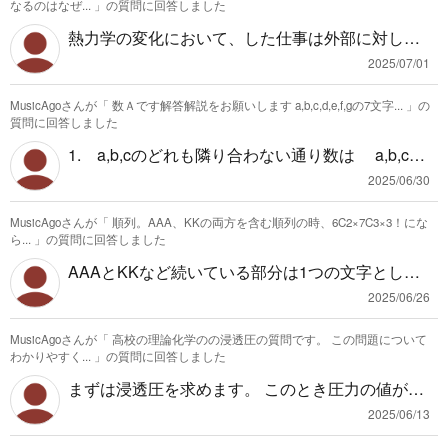
なるのはなぜ...
」の質問に回答しました
熱力学の変化において、した仕事は外部に対して
した分熱量を放出した量で、された仕事は外部の
2025/07/01
物質から熱量を受け取った分と考えられます。 つ
MusicAgoさんが「
数Ａです解答解説をお願いします a,b,c,d,e,f,gの7文字...
」の
まりどちらも同じ外部とのやり取りについて考え
質問に回答しました
ていて、した仕事の方には外部に対して行うの
1. a,b,cのどれも隣り合わない通り数は a,b,c以
で、エネルギー（熱量）が減少する、された仕事
外のd,e,f,gの4つをまずは並べると4!になります。
の方には外部から受け取るのでエネルギー（熱
2025/06/30
その並べた4つの隙間と両端の5つの箇所にそれ
量）が増加する、という意味合いが付属します。
MusicAgoさんが「
順列。AAA、KKの両方を含む順列の時、6C2×7C3×3！にな
ぞれa,b,cを入れていくとa,b,cが隣り合わないよう
なので外部にエネルギーを与えていればした仕
ら...
」の質問に回答しました
に並べられます。たとえば、◯e◯g◯d◯f◯
事、外部から受け取っていればされた仕事と考え
AAAとKKなど続いている部分は1つの文字として
のように◯の位置にa,b,cを入れていけばいいで
て このされた仕事を統合して考えたい場合は、マ
扱って、それ以外の並べ替えをしていると思いま
す。 これは5箇所のうち3つをa,b,cを区別して入
2025/06/26
イナスの仕事をしたと考えているということだと
す。 AAAのみを含む順列ではAAAは１まとまりに
れることに等しいので${}_5\mathrm{P}_3$ よっ
解釈しています。
MusicAgoさんが「
高校の理論化学のの浸透圧の質問です。 この問題について
なっているので、AAA K K Y D Iの６つのうちKと
て求める通り数は 4!×${}_5\mathrm{P}_3$=24×6
わかりやすく...
」の質問に回答しました
Kの2つのみが同じ文字だと考えて、${}_6\mathrm
0=1440(通り)になります。 2.a,b,cがこの順で並ぶ
まずは浸透圧を求めます。 このとき圧力の値がわ
{C}_2$として、残りの4つを並び替えています。
通り数ですが、まずはa,b,cを並べずに代わりに◯
かるのは水銀柱の場合のみなので、水溶液の液面
同じようにKKのみを含む順列ではKK A A A Y D I
2025/06/13
にならんでもらいます。◯◯◯defgの7つで並び
差を水銀柱の場合に変換して考えます。 体積を使
の7つのうちAとAとAの3つが同じなので${}_7\mat
替えると、その通り数は$\dfrac{7!}{3!}$です。 そ