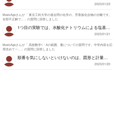
ありません。 実数などと特別区別したい場合はボ
2023/01/23
ールド体(太字)を用いて表すことはそこそこありま
MusicAgoさんが「
東京工科大学の過去問の化学の、芳香族化合物の分離です。
すが、調べたい集合の元としてベクトルが存在す
全部不正解で...
」の質問に回答しました
る場合は単に$x$と書くことも少なくありません。
1つ目の実験では、水酸化ナトリウムによる塩基性
スカラー倍などを表す場合はλを用いて実数を表
条件下なので、安息香酸もフェノールもナトリウ
すことが多いです。 $x\in\mathbb{R}$と忘れずに
2023/01/21
ム塩になっています。安息香酸もフェノールもナ
書くことが大切だと思います。 入試で書きたい場
MusicAgoさんが「
高校数学1・Aの範囲、量についての質問です。中学内容を応
トリウム塩は水によく溶けます。 なので、両方有
合は教科書からそれず、矢印を用いた方が良いと
用含めて一...
」の質問に回答しました
機溶媒Aには溶けず、水Bに溶けます。 2つ目の実
思います。 矢印の上を省略するのは見たことがな
順番を気にしないといけないのは、図形と計量を
験では塩酸による酸性条件下なので、安息香酸も
いのでどう感じるのかは人によって違うと思いま
先に終わらせてから平面図形に行った方が良いと
フェノールも水に溶けないので 両方C有機溶媒に
2023/01/20
すが、心配なのであれば初めに「これをベクトル
いう程度だと思います。 並行して進めていくより
溶け、D水には溶けません。 ここから、安息香酸
を表す記号とする」などを書いておくと良いと思
も、まずは1つの分野に取り組んで理解の難しい分
を取り出すために使うのはCだとわかります。 フ
います。
野を特定した方が良いと思います。 他の分野が終
ェノールも安息香酸もナトリウム塩になっていれ
わっていて上記の分野のみ手を付けていない状態
ば水に溶けるということなので、弱酸の炭酸を用
なのであれば二次関数は汎用性が高いので少しで
いてさらに弱い酸のフェノールだけ有利させる
も早く終わらせることをお勧めします。
と、水溶媒の方にナトリウム塩の安息香酸は残り
ます。 最後は安息香酸を取り出すために、安息香
酸ナトリウムの水溶液にさらに強い酸の塩酸を加