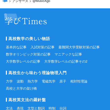
アンサーズ
@MusicAgo
て分かりづらいと思いますが、頑張ってくださ
い。
高校数学の美しい物語
基本的な記事
入試対策の記事
最難関大学受験対策の記事
数学オリンピック対策の記事
マニアックな記事
大学数学レベルの記事
大学数学レベルの記事その2
高校生から味わう理論物理入門
力学
波動
熱力学
電磁気学
原子
相対性理論
高校と大学の架け橋
高校英文法の羅針盤
文法
表現
文型と動詞
時制
分詞