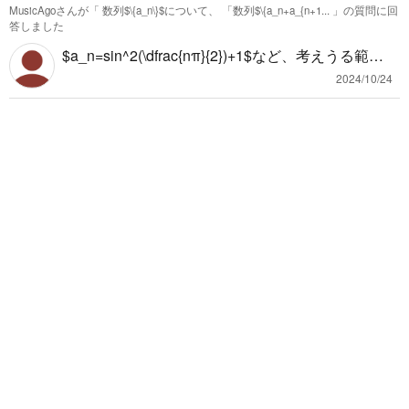
MusicAgoさんが「
数列$\{a_n\}$について、 「数列$\{a_n+a_{n+1...
」の質問に回
は整数nを $n＝2^a×3^b×5^C×7^d×11^e×…$ とし
う話であれば、強酸・強塩基は相手の強弱にかか
性塩でも、指示薬によって中和滴定を観測するこ
答しました
て、すべての素数のかけた回数をこの$a,b,c,d,e,…
わらず塩をつくりやすく（イオンでいっぱい存在
とが出来ます。
$a_n=sin^2(\dfrac{nπ}{2})+1$など、考えうる範囲
$に整数を入れていってつくることのできない整数
するので）、弱酸・弱塩基は塩を作りづらい（イ
ですぐに反例が出てくるので、証明するまでもな
がないかどうかを確かめているというような話で
2024/10/24
オンであまり存在しない）と思います。 しかしそ
く成り立たないのではないかと思います。 なぜこ
す。 なので $2=2^1×3^0×5^0×7^0×11^0×…$ のよ
れも飽和するまで酸・または塩基を加え続けると
の式が成り立つことを示したいのか教えていただ
うに素数はすべて表すことができます。 1も同じ
反応し続けるので塩の作りやすさとしても、強
ければ、どのような条件なら成り立つのかを考え
ように表すと $1=2^0×3^0×5^0×7^0×11^0×…$ と
酸・強塩基同士だったり、弱酸・弱塩基同士にな
ることもできると思いますが…
すべての素数を0回かけた値として表すことができ
ることはなさそうです。 ついでにNaOHは普通に
ます。 素因数「分解」のネーミングのせいで違和
強塩基です。きっとNaClの間違いですよね？
感はあるかも知れませんが、示す定義をこうだと
思って読んでみてください。