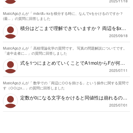
2，－60)は借金みたいに思えばいいと思います。
2025/11/18
正の数同士の計算は小学生までで取り扱ってきま
MusicAgoさんが「
mdv/dt=-kxを積分する時に、なんでvをかけるのですか？
した。 ４＋３＝７を負の数と区別するために (＋
(最...
」の質問に回答しました
４)＋(＋３)＝＋７と表しているというような感じ
積分はどこまで理解できていますか？ 両辺を$x
です。 正の数の計算の場合 3万円お金をもらうと3
$で積分しようと思うと $$ \int m \dfrac{dv}{dt} dx=
万円ふえるので ＋(＋３)＝＋３です 3万円お金が
2025/09/18
\int -kx dx $$ 左辺は$x$で積分できないので$dv$と
なくなると3万円減るので ー(＋３)＝ー３です 負
MusicAgoさんが「
高校理論化学の質問です。 写真の問題解説についてです。
$dx$を入れ替えて $$ \int m \dfrac{dx}{dt} dv=\int -k
の数同士の計算も借金同士の計算なので ３万円の
「途中走者に...
」の質問に回答しました
x dx $$ すると$\dfrac{dx}{dt}=v$なので $$ \int mvd
借金が増えると3万円お金は減るので、 ＋(－３)＝
式を1つにまとめていくことでA1molからFが何mo
v=\int -kx dx $$ $$ \dfrac{1}{2}mv^2=-\dfrac{1}{2}kx^
－３になります。 ３万円の借金がなくなると3万
l作られるか考えたいです。 式を繋げるときに、残
2 $$ となります。 つまり$v$をかけるわけではな
2025/07/11
円お金は増えるので ー(ー３)＝＋３になります。
りのB,C,D,Eのうちからまずは消去できる物質を探
く$x$で積分すると$v$が出てくるという感じで
前にどんな値が来るのかは関係なく、＋やーの後
MusicAgoさんが「
数学での「両辺に○○を掛ける」という操作に関する質問で
します。 今回は問題文にBとDは十分量あると書
す。
ろにくる数が＋なのかーなのかで判断することが
す（○○はx...
」の質問に回答しました
いてあるので、反応するうえで足りなくなること
出来ます。 あと困るのは 3－5のように小さいもの
定数が0になる文字をかけると同値性は崩れるの
はありません。 なのでA⇒C⇒E⇒F＋Cのように反
から大きいものを引くときですが、もう一度3万円
で、場合分けをして値を考える必要があります。
応していくとわかります。Cについては考えづら
2025/07/01
持ってて5万円を払わないといけないという風に考
変数をかける場合はどの数についても成り立つよ
いのでまずはEを消して、その後Cを消していると
えてもらえれば良いと思います。 実際に文章にし
うに考えるので、その瞬間0=0となることがあっ
いう順番になっていると思います。 わからなけれ
てみて、文章だと複雑に感じるので、身近にいる
ても、変域ないのすべての値について考えている
ば質問してもらえれば嬉しいです。
理解できている方にやりながら教えてもらうのが