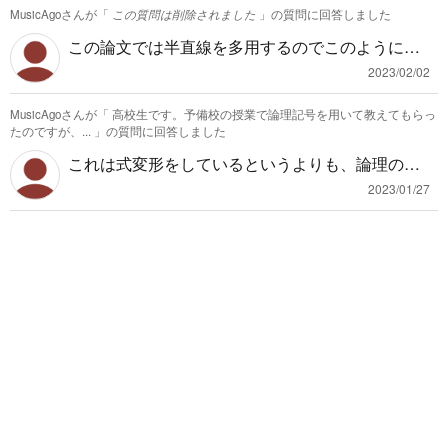
MusicAgoさんが「
この質問は削除されました
」の質問に回答しました
b$(mod $p$)は教科書に出てくる表現なので使って
丈夫だと思います。
大丈夫です。個人的な感覚ではmaxF,minF, $\theref
この論文では半直線を多用するのでこのように定
ore$ , $\therefore$ , $\square$ は使える気がしま
義していますが、$\overrightarrow{AB}$は普通ベ
2023/02/02
す。 文科省が認めた高校の教科書で出てくる記号
クトルを表すので、使いたい場合は 「$\overrighta
は誰でも正解にしてもらえますが、出てこないも
MusicAgoさんが「
高校生です。予備校の授業で論理記号を用いて教えてもらっ
rrow{OX}$は半直線OXを表すこととする。」など
たのですが、...
」の質問に回答しました
のは間違いだと判断されたときに受験させてもら
の但し書きを入れる必要があります。 大学に入る
っているこちらには返す言葉はありません。 なの
これは式変形をしているというよりも、論理の展
と同じ数学の中でも細かく分野が分かれていて、
で教科書にかかれている記号のみを用いるのが良
開をしています。 既にある$X,Y$に対して条件を
その分野ごとによく使う表記の意味が違ったりし
2023/01/27
いと思います。 僕が教科書で見た覚えのあるもの
満たす$x,y$は存在しているということが書いてあ
ます。 なので大学の講義の初めにはこの授業で使
を挙げさせてもらったので、他の記号も教科書で
ると思ってください。 $$X^2-2Y<1\cap\exists x \e
う記号などは、知っている記号でも必ず定義を確
定義されている、また断りなく使っていれば採点
xists y(X=x+y,Y=xy)$$ は$X^2-2Y<1$であるX,Yに
認します。 なので、安易に省略したいという目的
者も文句が言えないので時間があれば探してみて
対して$X=x+y,Y=xy$を満たす$x,y$が存在すると
で論文に書かれている定義を使わずに誰が読んで
も良いかも知れません。
いっています。 先に$x,y$がないとおかしいように
もわかるように伝えることが大切だと思います。
感じるかも知れませんが、あくまで$X,Y$に対し
そもそもこの底角の論文の中にもそういった意味
て$x,y$を定義しているので、$X,Y$だけの式であ
の議論がかわされていると感じます。 しっかり考
れば存在記号の前で問題ありません。 （と書いて
えることも大切ですよ。 ちなみに全角と半角は確
しまっているのは本当なのか心配になるぐらい証
認しましょう。
明の理解の仕方が間違っている気がします。）