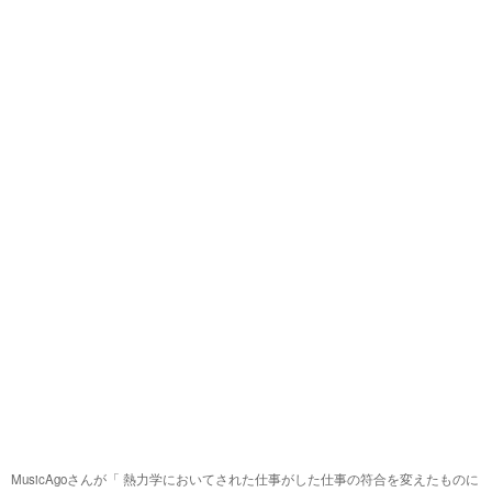
ので問題ありません。 今まで気にしてきた記憶が
良いと思います。
ないのは、連立方程式で両辺に同じ数をかけると
いうときに、主に扱われていたのは分母に文字が
来るパターンだと思います。この時はその文字は0
ではないので確認する必要はありません。 もしこ
ういう問題の時どうしていいのか困るという例
や、今まで平然とやってきたけど、こういう時大
丈夫なのという例が具体的にあれば、大丈夫な理
由やだめな理由をお答えできると思います。
MusicAgoさんが「
熱力学においてされた仕事がした仕事の符合を変えたものに