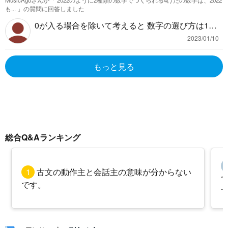
MusicAgoさんが「
2022のように2種類の数字でつくられる4けたの数字は、2022
て別々に作用反作用の法則が成り立ちます。 静止
も...
」の質問に回答しました
している場合は力のつり合いにより静止している
0が入る場合を除いて考えると 数字の選び方は1〜
ので、例えば重力を例にして考えると重さの違う
9の9個の中から2つを選びます。 高校数学では${}
物体Aと物体Bではそれぞれ違う力がかかって、そ
2023/01/10
_9\mathrm{C}_2$=36と書けて 中学までの範囲で
の値が干渉することはありません。これは接地面
は 1つ目は9通り、2つ目が8通りで 説明のために1
が一致している場合(存在するかわかりませんが)で
もっと見る
つ目をA、2つ目をBだとして(A,B)と表すと、 順番
も変わりません。 接している力によって運動して
を入れ替えた(B,A)も選んでいる数字は同じになる
いる場合は、間接的に関わることもあるかも知れ
ので 9×8÷2＝36(通り)あります。 このそれぞれに
ませんが、作用反作用の組という点では2つで1組
ついて、各位にAかBの2通りの場合があるので $2
です。
^4$通りあり、4つとも同じになるAAAAとBBBB
を除いて 16-2=14(通り)ずつ存在します。 よって 3
総合Q&Aランキング
6×14＝504(通り)です 次に0が入る場合を考えると
0と１〜9までの組み合わせなので数字の選び方は
9通りあります。 4桁の数になるためには0が千の
1
古文の動作主と会話主の意味が分からない
位に来なければ良いので 千の位は1〜9、百・十・
です。
一の3つの位は2通りずつあるので$2^3=8$(通り)あ
ります。 よって 9×8＝72(通り)です。 これを合わ
せて 504＋72＝576(通り)になります。 文章が長く