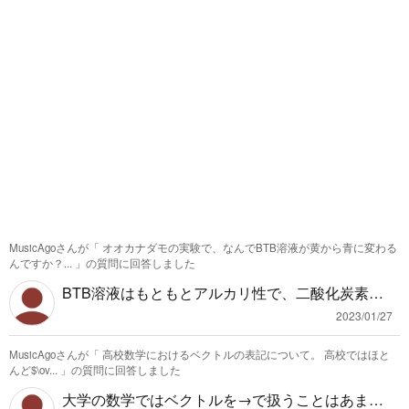
MusicAgoさんが「
オオカナダモの実験で、なんでBTB溶液が黄から青に変わる
んですか？...
」の質問に回答しました
BTB溶液はもともとアルカリ性で、二酸化炭素を
加えて中性、または酸性にして実験しています。
2023/01/27
なので加えた二酸化炭素がすべてなくなった場合
MusicAgoさんが「
高校数学におけるベクトルの表記について。 高校ではほと
はもともとのアルカリ性に戻り青色になります。
んど$\ov...
」の質問に回答しました
大学の数学ではベクトルを→で扱うことはあまり