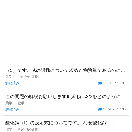
（3）です。 Aの陽極について求めた物質量であるのに、
なぜAに流れた電気量を求めることができるのですか？陰
化学
その他の質問
解決済み
1
2025/01/13
極のことは考え
この問題の解説お願いします⬇️ (容積比3:2をどのように考
えればいいのか特に知りたいです) 0.040 mol/L酢酸
薬学
化学
解決済み
1
2025/01/12
酸化銅（Ⅰ）の反応式についてです。 なぜ酸化銅（Ⅱ）の
ときのように反応物がCuではないのですか？1000度以下
化学
その他の質問