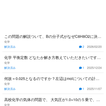
この問題の解説ついて、Bの分子式がなぜC8H8O2に決ま
るのかが分かりません。私はCがエチレングリコールであ
化学
解決済み
2
2026/02/20
るだろうとい
化学 平衡定数 どなたか解き方教えていただきたいです。
どうぞ宜しくお願いします。 1番下の問題です。 答えは
化学
解決済み
1
2025/12/24
4.1です。
何故＝0.025となるのですか？左辺はmolについての計算
ではないのですか？ 自分この問題分からなくて答えは何
化学
解決済み
1
2025/11/07
となくで選
高校化学の気体の問題で、 大気圧が1.0×10の５乗で、蒸
気圧が1.0×10の4乗であるときに、解答では気体が気液平
化学