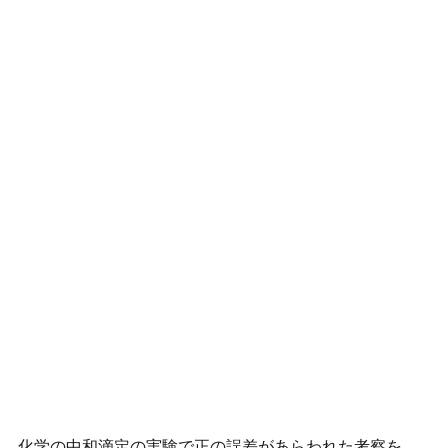
化学の中和滴定の実験で正の誤差があらわれた考察を考