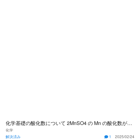
化学基礎の酸化数について 2MnSO4 の Mn の酸化数がな
ぜ 2 になるのかを教えていただきたいです。
化学
解決済み
1
2025/02/24