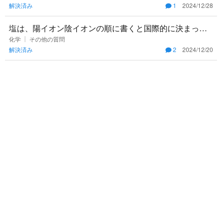
解決済み
1
2024/12/28
を経験して
塩は、陽イオン陰イオンの順に書くと国際的に決まって
いると習ったのですが、なぜこれは陰イオンが先に書か
化学
その他の質問
解決済み
2
2024/12/20
れてあるのですか？調