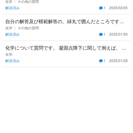
えが塩基だというのは何となく分かるのですが、水素イ
化学
その他の質問
解決済み
1
2025/02/05
オンを受け取っ
自分の解答及び模範解答の、緑丸で囲んだところです。
この部分は接していないと間違いですか？ どこが接して
化学
その他の質問
解決済み
1
2025/01/30
いるのかは、考え
化学について質問です。 凝固点降下に関して例えば、 質
量モル濃度0.2mol/kgの食塩水の凝固点が-0.2度だったと
化学
解決済み
1
2025/01/28
す