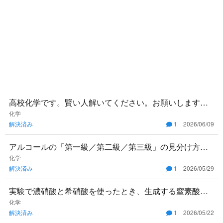
高校化学です。賢い人解いてください。お願いします。
全部で10問あります。 1. 次の文章のうち正しいものを選
化学
解決済み
1
2026/06/09
べ ①電解質
アルコールの「第一級／第二級／第三級」の見分け方が
よく分かりません。具体的に次の化合物それぞれはどの
化学
解決済み
1
2026/05/29
級に当たるか教えてく
実験で濃硝酸と希硝酸を使ったとき、生成する窒素酸化
物が変わる理由がよく分かりません。 例えば、濃い$HN
化学
解決済み
1
2026/05/22
O_3$で金属（