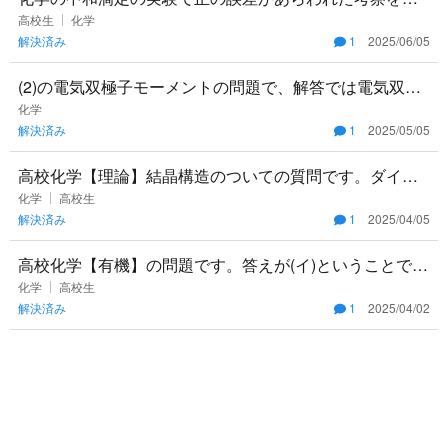
えているんですが、空気中の二酸化炭素と反応して正の
高校生
化学
解決済み
1
2025/06/05
誤差があらわれたのは
(2)の電気双極子モーメントの問題で、解答では電気双極
子モーメントを原子間距離で割り、それを電子一個当た
化学
解決済み
1
2025/05/05
りの電荷で割って
高校化学【理論】結晶構造のついての質問です。ダイヤ
モンド型結晶格子の単位格子1辺をaとした時の原子間距
化学
高校生
解決済み
1
2025/04/05
離を求めよという問
高校化学【有機】の問題です。答えが(イ)ということです
が、(エ)をどのようにして選択肢から外せば良いのか分か
化学
高校生
解決済み
1
2025/04/02
りません。加