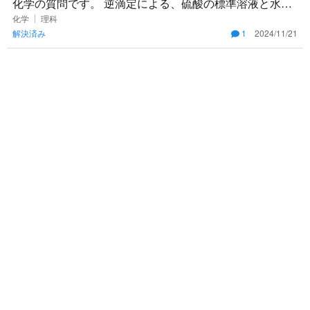
化学の質問です。 逆滴定による、硫酸の標準溶液と水酸
化ナトリウムの標準溶液を用いた、アンモニアの発生量
化学
理科
解決済み
1
2024/11/21
の測定について、滴