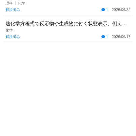
るとき、生成物が炭酸ナトリウムになるのか炭酸水素ナ
理科
化学
解決済み
1
2026/06/22
トリウムになるのかが
熱化学方程式で反応物や生成物に付く状態表示、例えば
(s), (l), (g), (aq) の意味がよく分かりません。特
化学
解決済み
1
2026/06/17