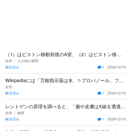
（1）はピストン移動前後のA室、（2）はピストン移動
後のA室とB室について立式していたのですが何故です
化学
その他の質問
解決済み
1
2024/12/19
か？何に着目すれば
Wikipediaには「万能指示薬は水、1-プロパノール、フェ
ノールフタレインのナトリウム塩、水酸化カリウム、メ
化学
解決済み
1
2024/12/19
チルレッ
レントゲンの原理を調べると、「服や皮膚はX線を透過
し、骨は吸収する」と出てきます。では骨に吸収されたX
化学
物理
解決済み
1
2024/12/10
線はどうなるんでし