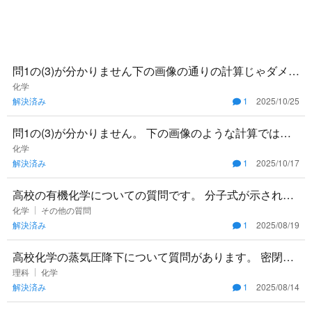
問1の(3)が分かりません下の画像の通りの計算じゃダメな
のですか？
化学
解決済み
1
2025/10/25
問1の(3)が分かりません。 下の画像のような計算ではな
ぜダメなのですか？
化学
解決済み
1
2025/10/17
高校の有機化学についての質問です。 分子式が示され
て、その分子の異性体がいくつあるのかという問題が苦
化学
その他の質問
解決済み
1
2025/08/19
手です。もちろんたく
高校化学の蒸気圧降下について質問があります。 密閉容
器に水と、食塩水を入れておくとします。 ①食塩水は蒸
理科
化学
解決済み
1
2025/08/14
気圧降下が発生す