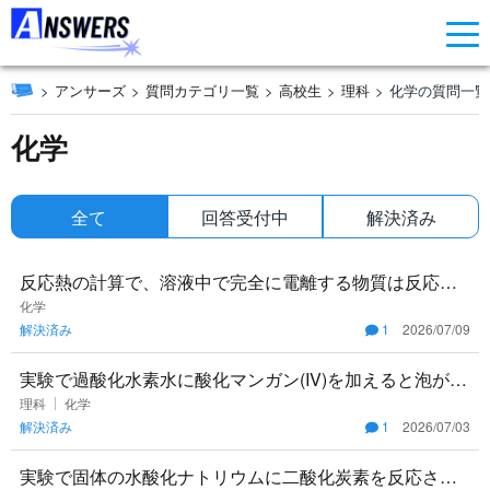
アンサーズ
質問カテゴリ一覧
高校生
理科
化学の質問一覧
化学
全て
回答受付中
解決済み
反応熱の計算で、溶液中で完全に電離する物質は反応式
を $NaOH(aq)$ のまま扱うべきか、それともイオンの形
化学
解決済み
1
2026/07/09
$Na
実験で過酸化水素水に酸化マンガン(IV)を加えると泡が出
て酸素が発生しますが、教科書に載っている分解反応式
理科
化学
解決済み
1
2026/07/03
は $2H_2
実験で固体の水酸化ナトリウムに二酸化炭素を反応させ