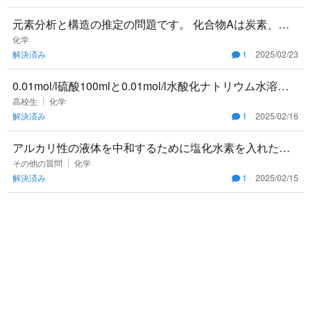
元素分析と構造の推定の問題です。 化合物Aは炭素、水
素、酸素からなり、室温で揮発性の液体である。化合物
化学
解決済み
1
2025/02/23
Ａ7.7mgを完全
0.01mol/l硫酸100mlと0.01mol/l水酸化ナトリウム水溶液1
00mlの混合液のphを求めていただきたいで
高校生
化学
解決済み
1
2025/02/16
アルカリ性の液体を中和するために塩化水素を入れた場
合、入れすぎて酸性になってしまった液体に塩酸が残っ
その他の質問
化学
解決済み
1
2025/02/15
て、そこから塩化水素