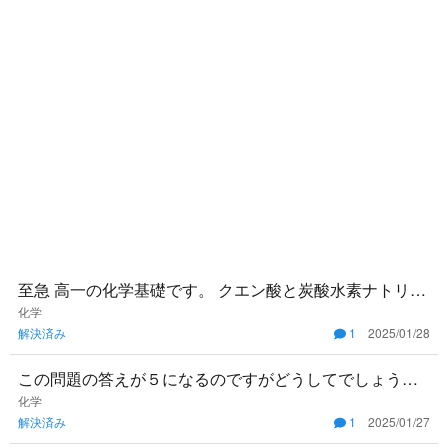
至急 高一の化学基礎です。 クエン酸と炭酸水素ナトリウ
ム、ショ糖、レモン果汁を使って瓶ラムネを作る実験で
化学
解決済み
1
2025/01/28
す。 クエン酸3
この問題の答えが５になるのですがどうしてでしょう
か。
化学
解決済み
1
2025/01/27