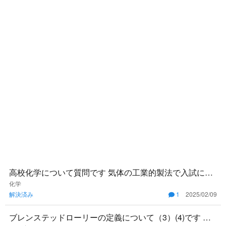
高校化学について質問です 気体の工業的製法で入試に出
やすいものを教えてください！ ハーバー、オストワル
化学
解決済み
1
2025/02/09
ト、接触法はわかる
ブレンステッドローリーの定義について（3）(4)です 答