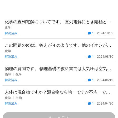
化学の直列電解についてです。 直列電解にとき陽極と陰
極が2組できてそれぞれが反応しますがそれぞれの反応で
化学
解決済み
1
2024/10/02
使われる電子の数
この問題の(d)は、答えが 4 のようです。他のイオンが沈
殿を生じさせない理由を教えてください。
化学
解決済み
1
2024/08/10
物理の質問です。 物理基礎の教科書では大気圧は空気の
重さに因って生じると書いてありますが、物理の教科書
物理
化学
解決済み
1
2024/06/19
では大気圧は空気の
人体は混合物ですか？混合物なら均一ですか不均一です
か？
化学
生物
解決済み
1
2024/04/30
もっと見る