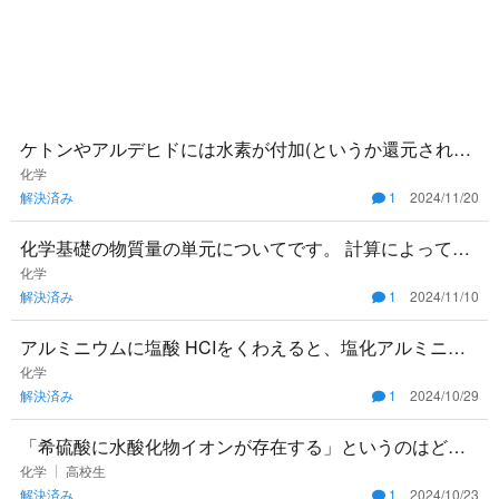
ケトンやアルデヒドには水素が付加(というか還元される)
しますが、カルボン酸には水素は付加しないのですか？
化学
解決済み
1
2024/11/20
理由も教えてくだ
化学基礎の物質量の単元についてです。 計算によって、
0.5ではなく0.50 0.02ではなく0.200 となりますが、
化学
解決済み
1
2024/11/10
アルミニウムに塩酸 HCIをくわえると、塩化アルミニウ
ムと水素が発生します。アルミニウム5.40gを完全に完納
化学
解決済み
1
2024/10/29
させる場合
「希硫酸に水酸化物イオンが存在する」というのはどの
ようにしてわかるのでしょうか。
化学
高校生
解決済み
1
2024/10/23