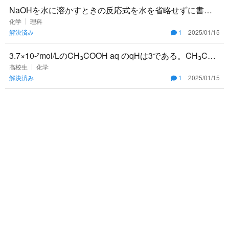
NaOHを水に溶かすときの反応式を水を省略せずに書く
とどうなりますか？ $$\ce{HCl + H2O→Cl- +H3O
化学
理科
解決済み
1
2025/01/15
3.7×10-²mol/LのCH₃COOH aq のqHは3である。CH₃COO
Hの電離度を求めよ。
高校生
化学
解決済み
1
2025/01/15