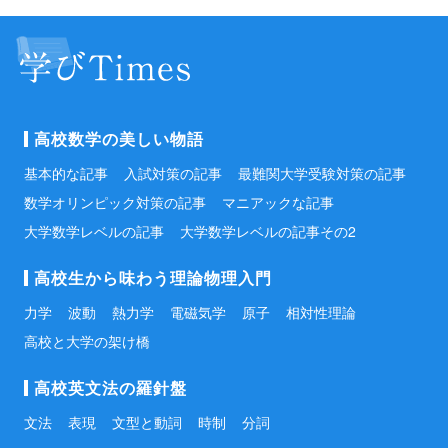
高校数学の美しい物語
基本的な記事
入試対策の記事
最難関大学受験対策の記事
数学オリンピック対策の記事
マニアックな記事
大学数学レベルの記事
大学数学レベルの記事その2
高校生から味わう理論物理入門
力学
波動
熱力学
電磁気学
原子
相対性理論
高校と大学の架け橋
高校英文法の羅針盤
文法
表現
文型と動詞
時制
分詞