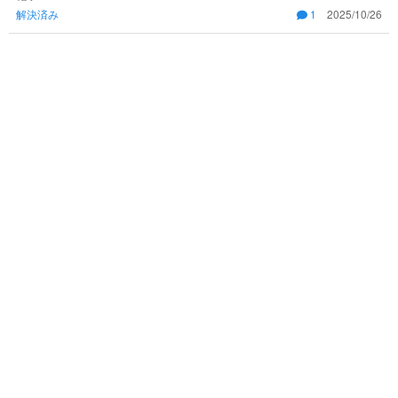
解決済み
1
2025/10/26
衡で