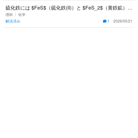
硫化鉄には $FeS$（硫化鉄(II)）と $FeS_2$（黄鉄鉱）が
あると聞きました。これらを希塩酸 $HCl$（過剰
理科
化学
解決済み
1
2026/05/21