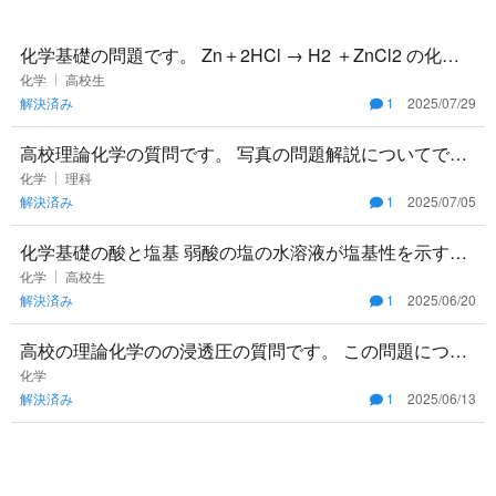
化学基礎の問題です。 Zn＋2HCl → H2 ＋ZnCl2 の化学
式は金属元素を先に書くなら、右辺は ZnCl2＋H2
化学
高校生
解決済み
1
2025/07/29
高校理論化学の質問です。 写真の問題解説についてで
す。「途中走者にすぎないEとCを消去」とありますが、
化学
理科
解決済み
1
2025/07/05
どのようにしてそう
化学基礎の酸と塩基 弱酸の塩の水溶液が塩基性を示すの
はなぜですか？ 以前に、以下のような解説を聞きまし
化学
高校生
解決済み
1
2025/06/20
た。 「弱酸の塩、
高校の理論化学のの浸透圧の質問です。 この問題につい
てわかりやすく解説してくださると助かります。 よろし
化学
解決済み
1
2025/06/13
くお願い致します