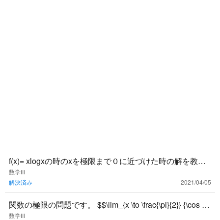
f(x)= xlogxの時のxを極限まで０に近づけた時の解を教え
てください！不定形の極限が分かりません。
数学Ⅲ
解決済み
2021/04/05
関数の極限の問題です。 $$\lim_{x \to \frac{\pi}{2}} {\cos 3
x}{\tan 5x}$
数学Ⅲ