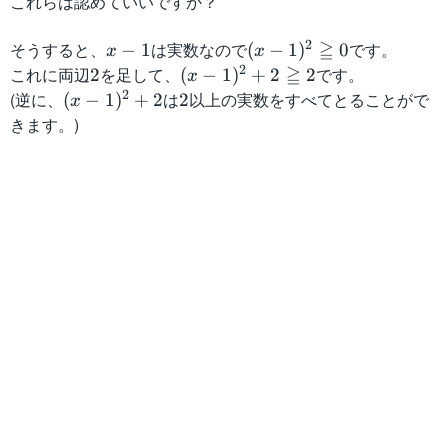
これらは認めていいですか？
2
≧
そうすると、
x
は実数なので
(
です。
−
1
(
−
1
)
0
x
x
-
x
2
≧
これに両辺
2
を足して、
(
です。
2
(
−
1
)
+
2
2
x
1
-
x
2
(逆に、
(
は
2
以上の実数をすべてとることがで
(
−
1
)
+
2
2
x
1
-
x
きます。)
)
1
-
^
)
1
2
^
)
\
2
^
g
+
2
e
2
+
q
\
2
q
g
0
e
q
q
2