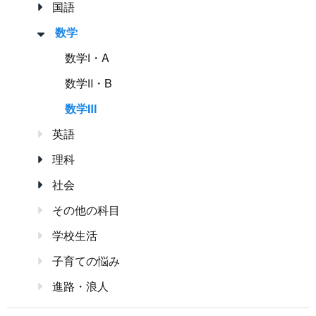
国語
数学
数学Ⅰ・A
数学Ⅱ・B
数学Ⅲ
英語
理科
社会
その他の科目
学校生活
子育ての悩み
進路・浪人