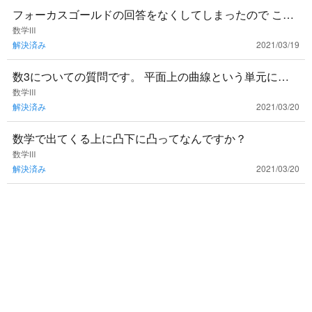
フォーカスゴールドの回答をなくしてしまったので この
問題の回答解説をお願いしたいです
数学Ⅲ
解決済み
2021/03/19
数3についての質問です。 平面上の曲線という単元に出
てくる離心率？というものはどんな時に使えば良いので
数学Ⅲ
解決済み
2021/03/20
しょうか？ 使い所
数学で出てくる上に凸下に凸ってなんですか？
数学Ⅲ
解決済み
2021/03/20