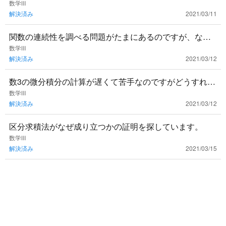
れば良いでしょうか？アドバイスお願いします。
数学Ⅲ
解決済み
2021/03/11
関数の連続性を調べる問題がたまにあるのですが、なん
の意味があるのでしょう？出題される例題が簡単すぎる
数学Ⅲ
解決済み
2021/03/12
のか、ただ公式に当て
数3の微分積分の計算が遅くて苦手なのですがどうすれば
良いでしょうか？計算特訓用に問題集とか使ったほうが
数学Ⅲ
解決済み
2021/03/12
いいですかね？
区分求積法がなぜ成り立つかの証明を探しています。
数学Ⅲ
解決済み
2021/03/15