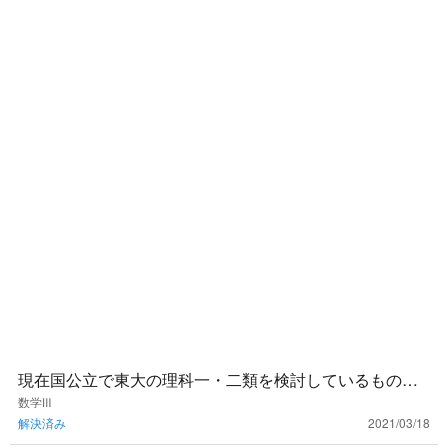
現在国公立で東大の理科一・二類を検討しているもので
す。これから数三を学習していくのですが、東大の入試
数学Ⅲ
解決済み
2021/03/18
に頻出の単元は特に重