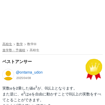
高校生
数学
数学Ⅲ
進学塾・予備校
高校生
ベストアンサー
@ontama_udon
2025/04/08
2
実数
a
を2乗した値
a
が、
0
以上となります。
0
a
a
^
2
また逆に、
a
は
a
を自由に動かすことで
0
以上の実数をすべ
0
a
a
2
^
てとることができます。
2