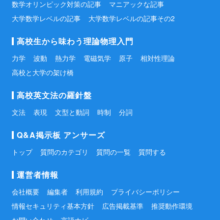
数学オリンピック対策の記事
マニアックな記事
大学数学レベルの記事
大学数学レベルの記事その2
高校生から味わう理論物理入門
力学
波動
熱力学
電磁気学
原子
相対性理論
高校と大学の架け橋
高校英文法の羅針盤
文法
表現
文型と動詞
時制
分詞
Q&A掲示板 アンサーズ
トップ
質問のカテゴリ
質問の一覧
質問する
運営者情報
会社概要
編集者
利用規約
プライバシーポリシー
情報セキュリティ基本方針
広告掲載基準
推奨動作環境