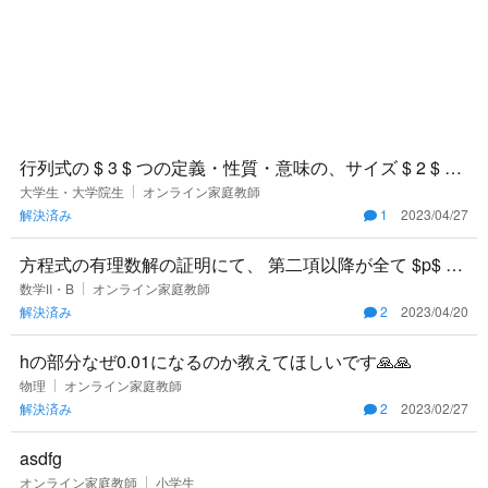
行列式の $ 3 $ つの定義・性質・意味の、サイズ $ 2 $ の
場合にて、 $ (1, 2) $ が偶置換、 $ (
大学生・大学院生
オンライン家庭教師
解決済み
1
2023/04/27
方程式の有理数解の証明にて、 第二項以降が全て $p$ の
倍数であれば、 第一項 $a_n q^n$ も $p$ の倍数
数学Ⅱ・B
オンライン家庭教師
解決済み
2
2023/04/20
hの部分なぜ0.01になるのか教えてほしいです🙏🙏
物理
オンライン家庭教師
解決済み
2
2023/02/27
asdfg
オンライン家庭教師
小学生