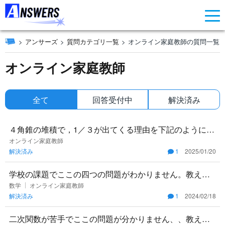
アンサーズ
質問カテゴリ一覧
オンライン家庭教師の質問一覧
オンライン家庭教師
全て
回答受付中
解決済み
４角錐の堆積で，1／３が出てくる理由を下記のように考
えました。 立方体あるいは平行六面体は，堆積が等しい
オンライン家庭教師
解決済み
1
2025/01/20
３つの４角錐に分
学校の課題でここの四つの問題がわかりません。教えて
ください！
数学
オンライン家庭教師
解決済み
1
2024/02/18
二次関数が苦手でここの問題が分かりません、、教えて