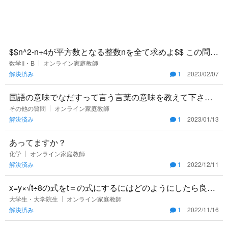
$$n^2-n+4が平方数となる整数nを全て求めよ$$ この問題
の解き方がわかりません助けてください。 大体調べた結
数学Ⅱ・B
オンライン家庭教師
解決済み
1
2023/02/07
果は
国語の意味でなだすって言う言葉の意味を教えて下さ
い。変な意味合いではないですよね？宜しくお願い致し
その他の質問
オンライン家庭教師
解決済み
1
2023/01/13
ます。
あってますか？
化学
オンライン家庭教師
解決済み
1
2022/12/11
x=y×√t÷8の式をt＝の式にするにはどのようにしたら良い
ですか？
大学生・大学院生
オンライン家庭教師
解決済み
1
2022/11/16