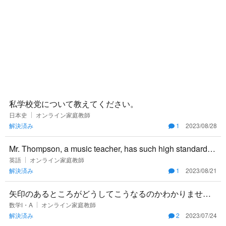
私学校党について教えてください。
日本史
オンライン家庭教師
解決済み
1
2023/08/28
Mr. Thompson, a music teacher, has such high standards,
that
英語
オンライン家庭教師
解決済み
1
2023/08/21
矢印のあるところがどうしてこうなるのかわかりません
どなたかよろしくお願いします
数学Ⅰ・A
オンライン家庭教師
解決済み
2
2023/07/24