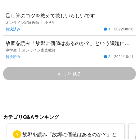
足し算のコツを教えて欲しいらしいです
オンライン家庭教師
小学生
解決済み
1
2022/08/18
故郷を読み「故郷に価値はあるのか？」という議題につ
いて作文を書くことになりました。沢山のご意見お待ち
中学生
オンライン家庭教師
解決済み
2
2021/10/11
しております。
もっと見る
カテゴリQ&Aランキング
1
故郷を読み「故郷に価値はあるのか？」と