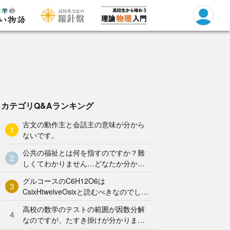
カテゴリQ&Aランキング
古文の動作主と会話主の意味が分から
1
ないです。
公共の福祉とは何を指すのですか？難
2
しくてわかりません…どなたか分かり
やすく解説していただけませんか泣
グルコースのC6H12O6は
3
CsixHtwelveOsixと読むべきなのでしょ
うか？何となく、CろくHじゅうにOろ
高校の数学のテストの範囲が因数分解
く と
4
なのですが、たすき掛けが分かりませ