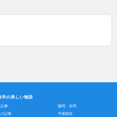
数学の美しい物語
な記事
難問・良問
策の記事
平面図形