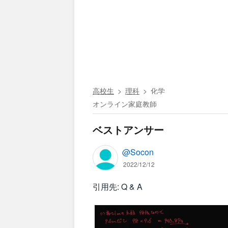
高校生
理科
化学
オンライン家庭教師
ベストアンサー
@Socon
2022/12/12
引用先: Q & A