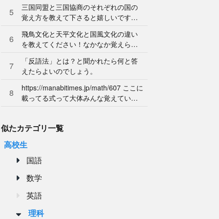
ん。やり方を教えてください。
三国同盟と三国協商のそれぞれの国の
5
覚え方を教えて下さると嬉しいです。
よろしくお願いします。
飛鳥文化と天平文化と国風文化の違い
6
を教えてください！なかなか覚えられ
ません…
「反語法」とは？と聞かれたら何と答
7
えたらよいのでしょう。
https://manabitimes.jp/math/607 ここに
8
載ってる式って大体みんな覚えている
ものなのですか？
似たカテゴリ一覧
高校生
国語
数学
英語
理科