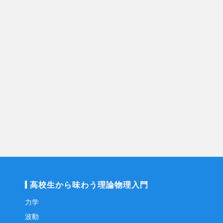
高校生から味わう理論物理入門
力学
波動