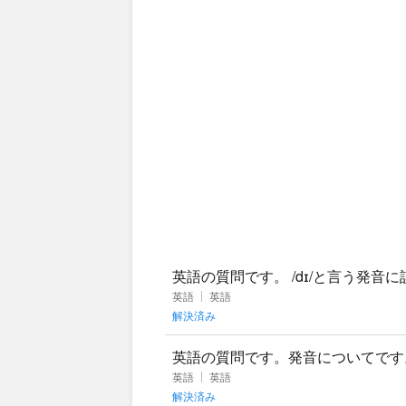
英語の質問です。 /dɪ/と言う発音
える時にdiとdeがややこしく
英語
英語
解決済み
英語の質問です。発音についてです。 
の所です。bを発音した後に直ぐ
英語
英語
解決済み