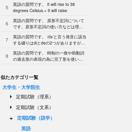
の《関係副詞》 と書いてありました。
英語の質問です。 It will rise to 38
このとき
5
degrees Celsius.= It will raise
英語の質問です。 原形不定詞について
6
です。原形不定詞の使い方などは理解
したのですが、教えて貰った時に原形
英語の質問です。 /dɪ/と言う発音に該当
不定詞はtoを付
7
する綴りはdiとdeの2つがありますが、
単語を覚える時にdiとdeがややこしく
英語の質問です。 時制の一致や助動詞
8
の過去形の表現の為に完了形を使いま
すが、この場合、goはhave(had) gone
似たカテゴリ一覧
大学生・大学院生
定期試験（理系）
定期試験（文系）
定期試験（語学）
英語