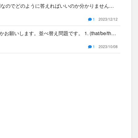
開なのでどのように答えればいいのか分かりません。1
ので
1
2023/12/12
します。並べ替え問題です。 1. (that/be/ther
1
2023/10/08