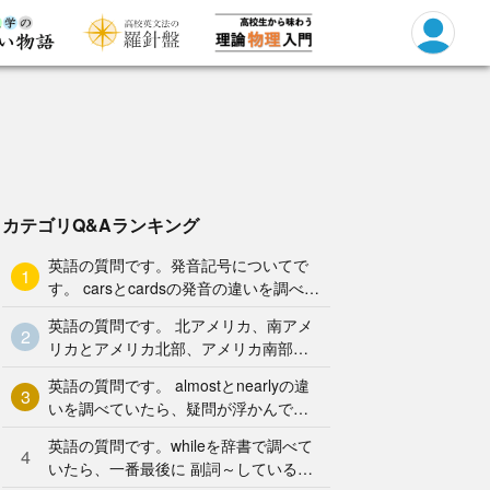
カテゴリQ&Aランキング
英語の質問です。発音記号についてで
1
す。 carsとcardsの発音の違いを調べて
いた時に、dzと言う発音記号があった
英語の質問です。 北アメリカ、南アメ
ので
2
リカとアメリカ北部、アメリカ南部を
それぞれ英語で何と言うか教えて下さ
英語の質問です。 almostとnearlyの違
い。
3
いを調べていたら、疑問が浮かんで来
ました。 どちらも殆どと言う意味です
英語の質問です。whileを辞書で調べて
が
4
いたら、一番最後に 副詞～している間