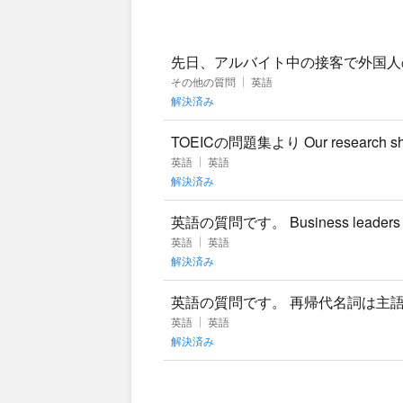
先日、アルバイト中の接客で外国人
カードでお支払いになったのですが
その他の質問
英語
解決済み
TOEICの問題集より Our research shows
英語
英語
解決済み
英語の質問です。 Business leaders need 
英語
英語
解決済み
英語の質問です。 再帰代名詞は主
英語
英語
解決済み