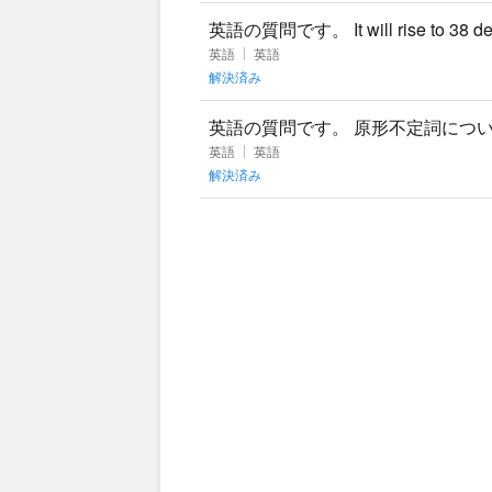
英語の質問です。 It will rise to 38 degre
英語
英語
解決済み
英語の質問です。 原形不定詞につ
が、教えて貰った時に原形不定詞はt
英語
英語
解決済み