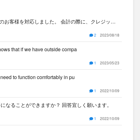
のお客様を対応しました。 会計の際に、クレジット
、ガード
2
2023/08/18
 that if we have outside compa
1
2023/05/23
to function comfortably in pu
1
2022/10/09
語になることができますか？ 回答宜しく願います。
1
2022/10/09