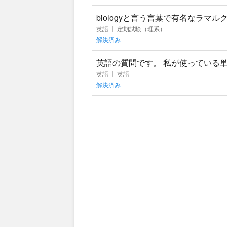
biologyと言う言葉で有名なラ
ラマルクを調べると正式な名前はジ
英語
定期試験（理系）
解決済み
英語の質問です。 私が使っている単語帳に He is
英語
英語
解決済み