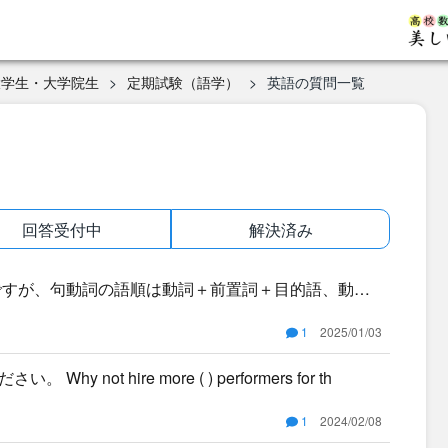
大学生・大学院生
定期試験（語学）
英語の質問一覧
回答受付中
解決済み
ですが、句動詞の語順は動詞＋前置詞＋目的語、動詞
詞のいず
1
2025/01/03
ot hire more ( ) performers for th
1
2024/02/08