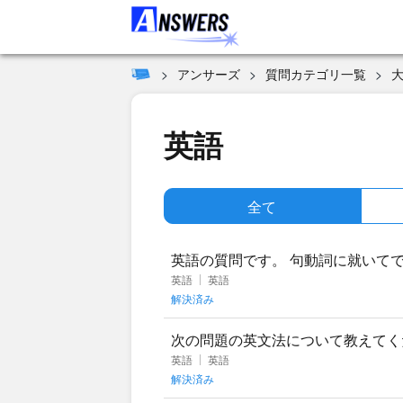
アンサーズ
質問カテゴリ一覧
英語
全て
英語の質問です。 句動詞に就いて
＋副詞＋目的語、動詞＋目的語＋副
英語
英語
解決済み
次の問題の英文法について教えてください。 Why n
英語
英語
解決済み