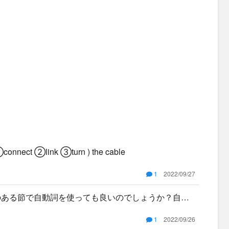
nnect ②link ③turn ) the cable
1
2022/09/27
のある節で自動詞を使っても良いのでしょうか？自動
自然さを
1
2022/09/26