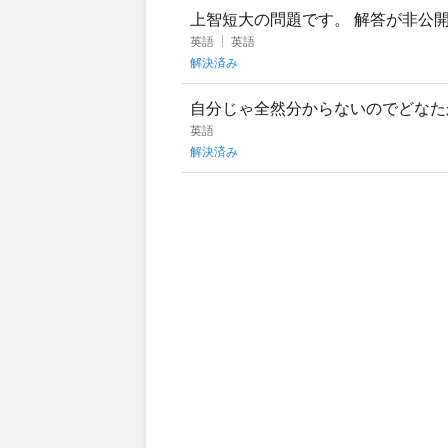
上智短大の問題です。 解答が非公
00点中20点の問題で配分が大きい
英語
英語
解決済み
自分じゃ全然分からないのでどなたかお願い
e/in/may/b
英語
解決済み