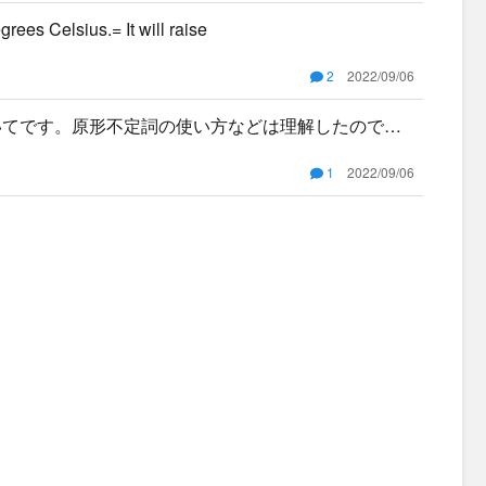
es Celsius.= It will raise
2
2022/09/06
いてです。原形不定詞の使い方などは理解したのです
oを付
1
2022/09/06