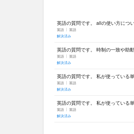
英語の質問です。 allの使い方についてで
のですが、この
英語
英語
解決済み
英語の質問です。 時制の一致や助
場合、goはhave(had) gone
英語
英語
解決済み
英語の質問です。 私が使っている単語帳に
such a thi
英語
英語
解決済み
英語の質問です。 私が使っている単語帳に
continue
英語
英語
解決済み