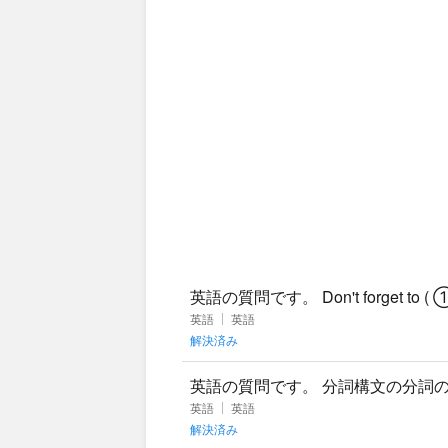
英語の質問です。 Don't forget to ( ①co
英語
英語
解決済み
英語の質問です。 分詞構文の分詞
詞を使うと1語になってしまい、不
英語
英語
解決済み