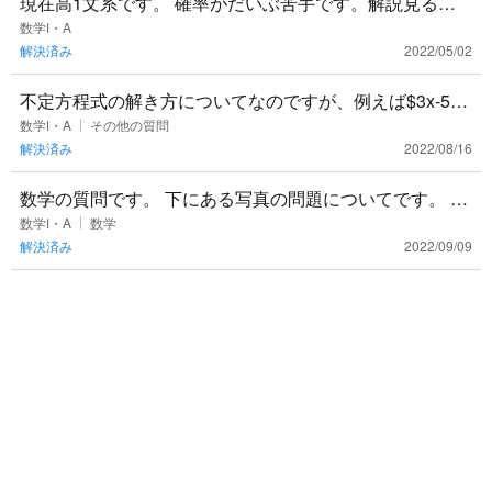
現在高1文系です。 確率がだいぶ苦手です。解説見ると
解き方は納得できるんですけど、自分で問題を解くって
数学Ⅰ・A
解決済み
2022/05/02
なったときに、自分
不定方程式の解き方についてなのですが、例えば$3x-5y=
1$について普通に互除法やmodで解くと、 $$(x,y)=(
数学Ⅰ・A
その他の質問
解決済み
2022/08/16
数学の質問です。 下にある写真の問題についてです。 解
説を見て、この問題の解き方は分かったのですが、問題
数学Ⅰ・A
数学
解決済み
2022/09/09
文に「$x,y$