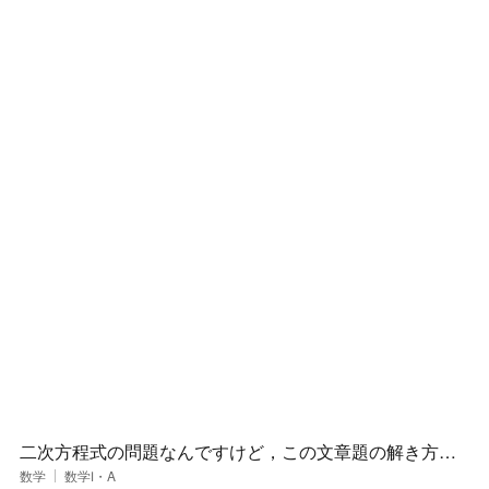
二次方程式の問題なんですけど，この文章題の解き方を
教えてください🙏
数学
数学Ⅰ・A