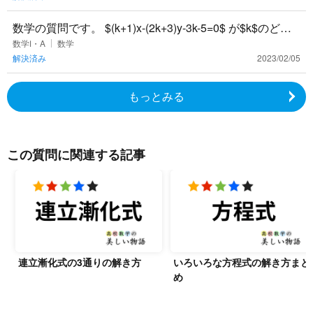
数学の質問です。 $(k+1)x-(2k+3)y-3k-5=0$ が$k$のどの
様な値に対しても成り立つ様に$x$、$y
数学Ⅰ・A
数学
解決済み
2023/02/05
もっとみる
この質問に関連する記事
連立漸化式の3通りの解き方
いろいろな方程式の解き方まと
め