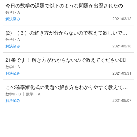
今日の数学の課題で以下のような問題が出題されたので
すが解き方がわからないので教えていただきたいです。
数学Ⅰ・A
解決済み
2021/03/13
(2）（３）の解き方が分からないので教えて欲しいで
す。 価格が重複する場合がはどうすれば良いのでしょう
数学Ⅰ・A
解決済み
2021/03/18
か
21番です！ 解き方がわからないので教えてください🙇‍♂️
数学Ⅰ・A
解決済み
2021/03/31
この確率漸化式の問題の解き方をわかりやすく教えてく
ださい！（１）ができれば（２）もできるのですが、
数学Ⅱ・B
数学Ⅰ・A
解決済み
2021/05/07
（２）にいつもたどり着けません......