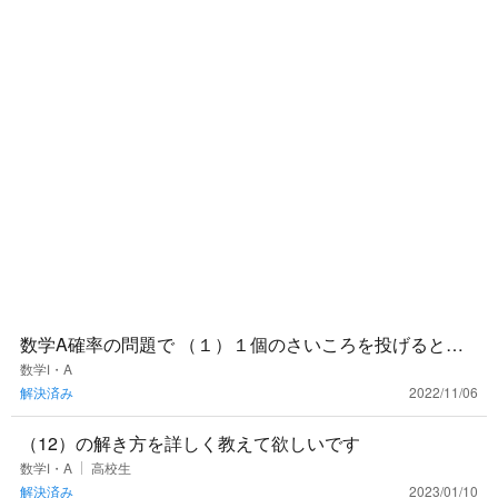
数学A確率の問題で （１）１個のさいころを投げると
き、４以下の目が出る確率、また、２個のサイコロを同
数学Ⅰ・A
解決済み
2022/11/06
時に投げるとき、目の
（12）の解き方を詳しく教えて欲しいです
数学Ⅰ・A
高校生
解決済み
2023/01/10