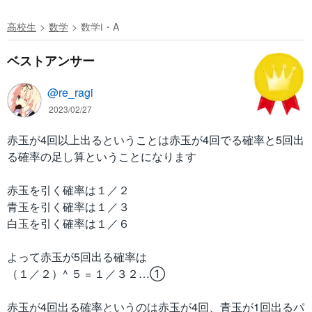
高校生
数学
数学Ⅰ・A
ベストアンサー
@re_ragi
2023/02/27
赤玉が4回以上出るということは赤玉が4回でる確率と5回出
る確率の足し算ということになります
赤玉を引く確率は１／２
青玉を引く確率は１／３
白玉を引く確率は１／６
よって赤玉が5回出る確率は
（１／２）^ ５ = １／３２…①
赤玉が4回出る確率というのは赤玉が4回、青玉が1回出るパ