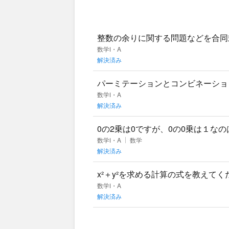
整数の余りに関する問題などを合同
全容を掴むことができていません。
数学Ⅰ・A
解決済み
パーミテーションとコンビネーショ
いけそうな問題の時に困っています
数学Ⅰ・A
解決済み
0の2乗は0ですが、0の0乗は１な
数学Ⅰ・A
数学
解決済み
x²＋y²を求める計算の式を教えてくださ
という問題です。
数学Ⅰ・A
解決済み