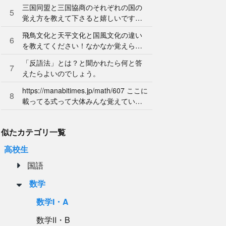
ん。やり方を教えてください。
三国同盟と三国協商のそれぞれの国の
5
覚え方を教えて下さると嬉しいです。
よろしくお願いします。
飛鳥文化と天平文化と国風文化の違い
6
を教えてください！なかなか覚えられ
ません…
「反語法」とは？と聞かれたら何と答
7
えたらよいのでしょう。
https://manabitimes.jp/math/607 ここに
8
載ってる式って大体みんな覚えている
ものなのですか？
似たカテゴリ一覧
高校生
国語
数学
数学Ⅰ・A
数学Ⅱ・B