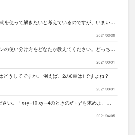
式を使って解きたいと考えているのですが、いまいち
どなたか
2021/03/30
ンの使い分け方をどなたか教えてください。どっちも
…
2021/03/31
のはどうしてですか。 例えば、2の0乗は1ですよね？
2021/03/31
い。「x+y=10,xy=-4のときのx²＋y²を求めよ。」
2021/04/05