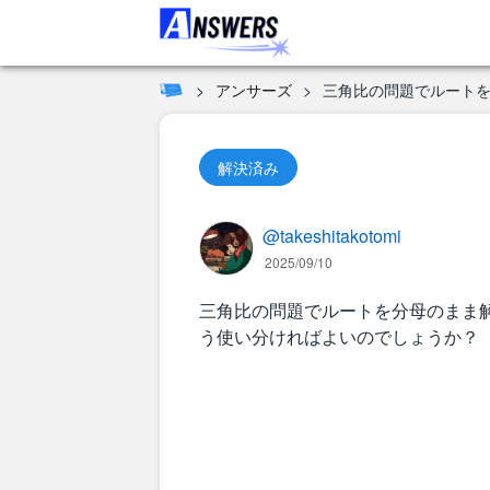
アンサーズ
三角比の問題でルート
解決済み
@takeshitakotomi
2025/09/10
三角比の問題でルートを分母のまま
う使い分ければよいのでしょうか？