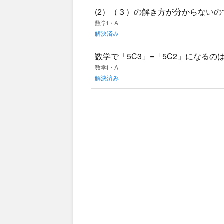
(2）（３）の解き方が分からない
すれば良いのでしょうか
数学Ⅰ・A
解決済み
数学で「5C3」=「5C2」になる
ていただけないでしょうか🙇‍♀️
数学Ⅰ・A
解決済み