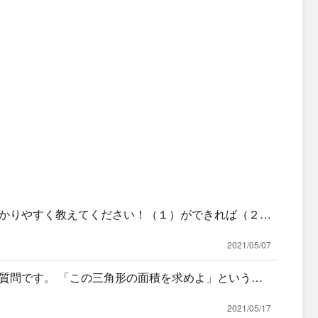
かりやすく教えてください！（１）ができれば（２）
）にいつもたどり着けません......
2021/05/07
質問です。 「この三角形の面積を求めよ」という問
形は存在
2021/05/17