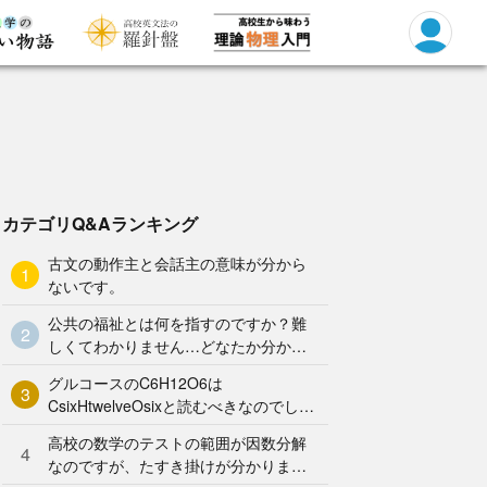
カテゴリQ&Aランキング
古文の動作主と会話主の意味が分から
1
ないです。
公共の福祉とは何を指すのですか？難
2
しくてわかりません…どなたか分かり
やすく解説していただけませんか泣
グルコースのC6H12O6は
3
CsixHtwelveOsixと読むべきなのでしょ
うか？何となく、CろくHじゅうにOろ
高校の数学のテストの範囲が因数分解
く と
4
なのですが、たすき掛けが分かりませ