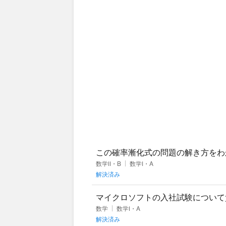
この確率漸化式の問題の解き方をわ
もできるのですが、 （２
数学Ⅱ・B
数学Ⅰ・A
解決済み
マイクロソフトの入社試験について
題が出たらしく、答えが「この三角
数学
数学Ⅰ・A
解決済み