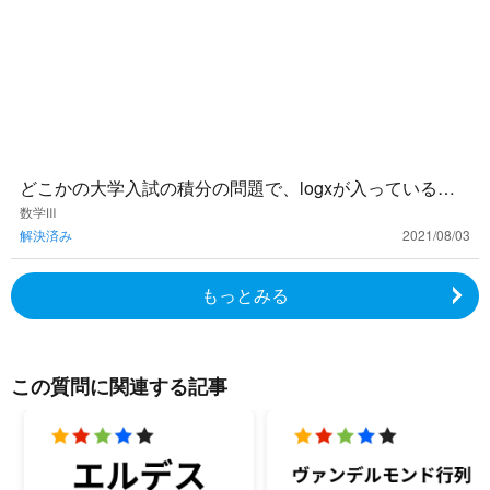
どこかの大学入試の積分の問題で、logxが入っている式
なのに積分区間が0から何かまでになっている問題を見た
数学Ⅲ
解決済み
2021/08/03
ことがあります
もっとみる
この質問に関連する記事