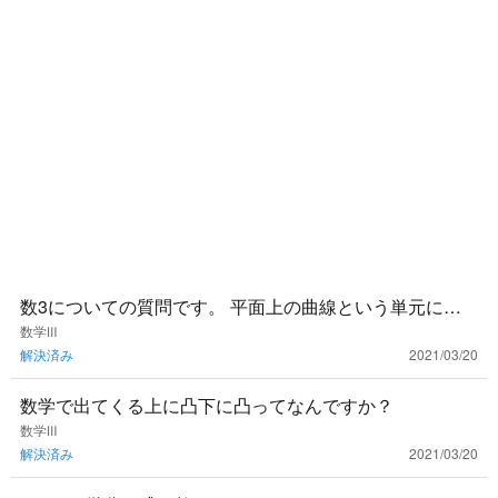
数3についての質問です。 平面上の曲線という単元に出
てくる離心率？というものはどんな時に使えば良いので
数学Ⅲ
解決済み
2021/03/20
しょうか？ 使い所
数学で出てくる上に凸下に凸ってなんですか？
数学Ⅲ
解決済み
2021/03/20