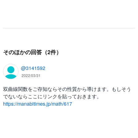
2
=
{
4
\
o
v
er
そのほかの回答（2件）
4
}
@3141592
+
2022/03/31
{
e
双曲線関数をご存知ならその性質から導けます。もしそう
^
でないならここにリンクを貼っておきます。
{
https://manabitimes.jp/math/617
2
x
}
+
e