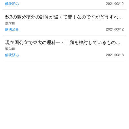
^
解決済み
2021/03/12
のか、ただ公式に当て
2
数3の微分積分の計算が遅くて苦手なのですがどうすれば
良いでしょうか？計算特訓用に問題集とか使ったほうが
数学Ⅲ
解決済み
2021/03/12
いいですかね？
現在国公立で東大の理科一・二類を検討しているもので
す。これから数三を学習していくのですが、東大の入試
数学Ⅲ
解決済み
2021/03/18
に頻出の単元は特に重