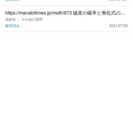
いのでしょうか？
https://manabitimes.jp/math/973 破産の確率と漸化式の問
題で ”n円持っている。勝ったら1
高校生
その他の質問
解決済み
2021/07/28