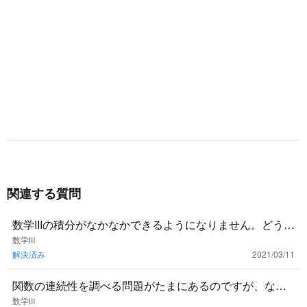
(
{
e
^
x
+
e
^
{
-
x
}
関連する質問
\
o
数学IIIの積分がなかなかできるようになりません。どうす
v
れば良いでしょうか？アドバイスお願いします。
数学Ⅲ
er
解決済み
2021/03/11
2
}
関数の連続性を調べる問題がたまにあるのですが、なん
)
の意味があるのでしょう？出題される例題が簡単すぎる
数学Ⅲ