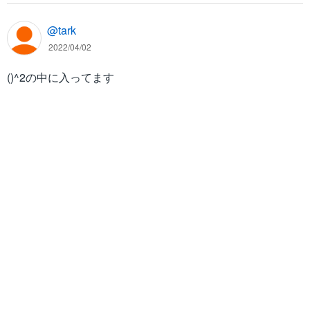
2
x
@tark
}
2022/04/02
+
e
()^2の中に入ってます
^
{
-
2
x
}
+
2
\
o
v
er
4
}
=