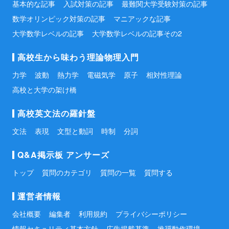
基本的な記事
入試対策の記事
最難関大学受験対策の記事
数学オリンピック対策の記事
マニアックな記事
大学数学レベルの記事
大学数学レベルの記事その2
高校生から味わう理論物理入門
力学
波動
熱力学
電磁気学
原子
相対性理論
高校と大学の架け橋
高校英文法の羅針盤
文法
表現
文型と動詞
時制
分詞
Q&A掲示板 アンサーズ
トップ
質問のカテゴリ
質問の一覧
質問する
運営者情報
会社概要
編集者
利用規約
プライバシーポリシー
情報セキュリティ基本方針
広告掲載基準
推奨動作環境