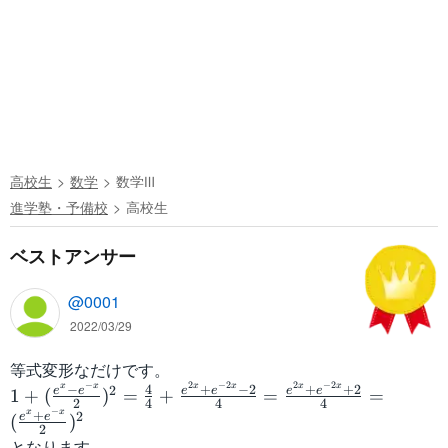
高校生
数学
数学Ⅲ
進学塾・予備校
高校生
ベストアンサー
@0001
2022/03/29
等式変形なだけです。
−
2
−
2
2
−
2
x
x
x
x
x
x
1
−
4
+
−
2
+
+
2
2
e
e
e
e
e
e
1
+
(
)
=
+
=
=
2
4
4
4
+
−
x
x
+
2
e
e
(
)
2
(
となります。