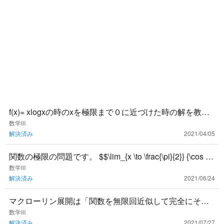
f(x)= xlogxの時のxを極限まで０に近づけた時の解を教え
てください！不定形の極限が分かりません。
数学Ⅲ
解決済み
2021/04/05
関数の極限の問題です。 $$\lim_{x \to \frac{\pi}{2}} {\cos 3
x}{\tan 5x}$
数学Ⅲ
解決済み
2021/06/24
マクローリン展開は「関数を無限回近似して完全にその
関数と一致するように係数をあわせる」という解釈で良
数学Ⅲ
解決済み
2021/07/27