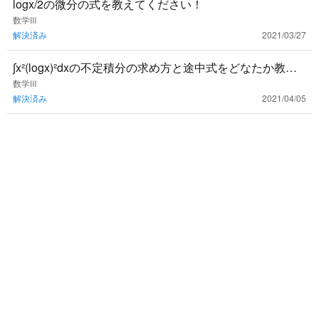
logx/2の微分の式を教えてください！
数学Ⅲ
解決済み
2021/03/27
∫x²(logx)²dxの不定積分の求め方と途中式をどなたか教え
てください。
数学Ⅲ
解決済み
2021/04/05