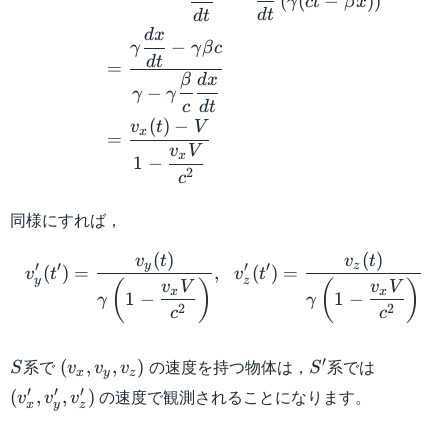
(
(
−
)
)
γ
c
t
β
x
d
t
d
t
d
x
−
γ
γ
β
c
d
t
=
β
d
x
−
γ
γ
c
d
t
(
)
−
v
t
V
x
=
v
V
x
1
−
2
c
同様にすれば，
v'_y(t') = \dfrac{v_y(t)}
(
)
(
)
v
t
v
t
y
z
′
′
′
′
(
)
=
,
(
)
=
v
t
v
t
y
z
(
)
(
)
v
V
v
V
x
x
1
−
1
−
γ
γ
2
2
c
c
S
(v_x,v_y,v_z)
S'
(v_x',
′
系で
の速度を持つ物体は，
系では
(
,
,
)
S
v
v
v
S
x
y
z
v_y',
′
′
′
の速度で観測されることになります。
(
,
,
)
v
v
v
x
y
z
v_z')