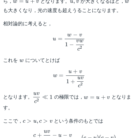
ら，
となります。
が大きくなるほど，
=
+
,
w
u
v
u
v
w
=
も大きくなり，光の速度も超えうることになります。
u
+
相対論的に考えると，
v
u = \dfrac{w-v}{1-\dfra
−
w
v
=
u
v
w
1
−
2
c
w
これを
についてとけば
w
w = \dfrac{u+v}{1+\dfr
+
u
v
=
w
uv
1
+
2
c
uv
\dfrac{uv}
w =
となります。
の極限では，
となりま
≪
1
=
+
w
u
v
2
c
{c^2} \ll 1
u+v
す。
c
ここで，
という条件のもとでは
>
,
>
c
u
c
v
>
c-w = \dfrac{c+\dfrac{uv}
uv
u,
+
−
−
c
u
v
(
−
)
(
−
)
c
u
c
v