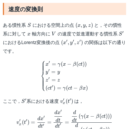
速度の変換則
S
(x,y,z)
ある慣性系
における空間上の点
と，その慣性
(
,
,
)
S
x
y
z
x
V
S'
′
系に対して
軸方向に
の速度で並進運動する慣性系
x
V
S
(x',y',z')
′
′
′
におけるLorentz変換後の点
の関係は以下の通り
(
,
,
)
x
y
z
です。
\begin{cases} x' = \gamma
⎧
′
=
(
−
(
))
x
γ
x
β
c
t
⎨
′
=
y
y
′
⎩
=
z
z
′
(
)
=
(
−
)
c
t
γ
c
t
β
x
S'
v'_x(t')
′
′
′
ここで，
系における速度
は，
(
)
S
v
t
x
\begin{aligned} v'_x(t')
′
d
x
d
(
(
−
(
))
)
γ
x
β
c
t
′
d
x
d
t
d
t
′
′
(
)
=
=
=
v
t
′
x
′
d
d
t
d
t