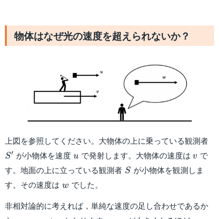
物体はなぜ光の速度を超えられないか？
S'
上図を参照してください。大物体の上に乗っている観測者
u
v
′
が小物体を速度
で発射します。大物体の速度は
で
S
u
v
S
す。地面の上に立っている観測者
が小物体を観測しま
S
w
す。その速度は
でした。
w
非相対論的に考えれば，単純な速度の足し合わせであるか
w
u,v
w