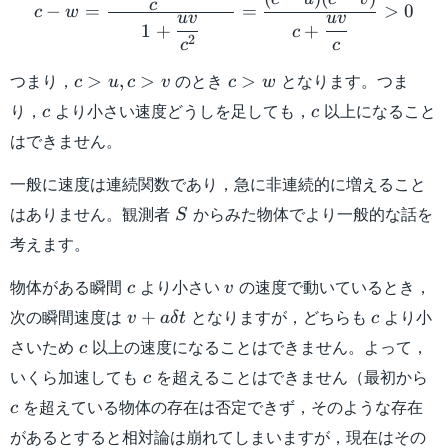
c
c
−
=
=
>
0
c
w
uv
uv
1
+
+
>
c
2
c
c
v
c
c
つまり，
のとき
となります。つま
>
,
>
>
c
u
c
v
c
w
>
>
c
c
り，
より小さい速度どうしを足しても，
以上になること
c
c
u,
w
はできません。
c
>
一般に速度は連続関数であり，急に非連続的に増えること
v
S
はありません。観測者
からみた物体でより一般的な話を
S
考えます。
c
v
物体がある瞬間
より小さい
の速度で動いているとき，
c
v
v +
c
次の瞬間速度は
となりますが，どちらも
より小
+
v
a
δ
t
c
a\delta
c
さいため
以上の速度になることはできません。よって，
c
t
c
c
いくら加速しても
を超えることはできません（最初から
c
を超えている物体の存在は否定できず，そのような存在
c
があるとすると相対論は崩れてしまいますが，現在はその