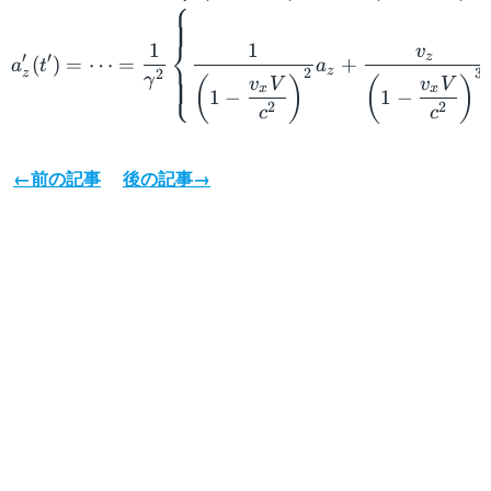
⎧
⎨
1
1
v
z
′
′
(
)
=
⋯
=
+
a
t
a
z
2
3
z
2
⎩
γ
(
)
(
)
v
V
v
V
x
x
1
−
1
−
2
2
c
c
←前の記事
後の記事→