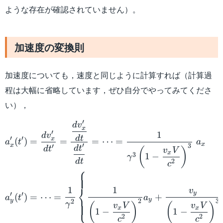
ような存在が確認されていません）。
加速度の変換則
加速度についても，速度と同じように計算すれば（計算過
程は大幅に省略しています，ぜひ自分でやってみてくださ
い），
\begin{aligned} a_x'(t')
′
d
v
x
′
1
d
v
d
t
′
′
x
(
)
=
=
=
⋯
=
a
t
a
x
′
3
x
′
d
t
d
t
(
)
v
V
x
3
1
−
γ
d
t
2
c
⎧
⎨
1
1
v
y
′
′
(
)
=
⋯
=
+
a
t
a
y
2
3
y
2
⎩
γ
(
)
(
)
v
V
v
V
x
x
1
−
1
−
2
2
c
c