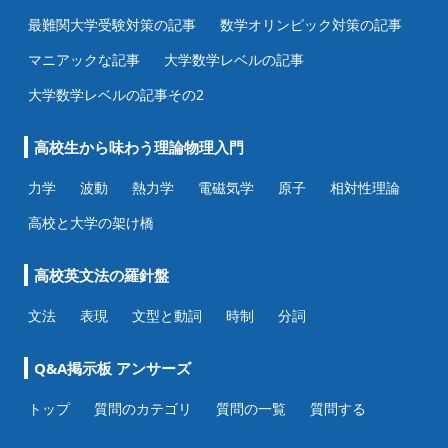
最難関大学受験対策の記事
数学オリンピック対策の記事
マニアックな記事
大学数学レベルの記事
大学数学レベルの記事その2
高校生から味わう理論物理入門
力学
波動
熱力学
電磁気学
原子
相対性理論
高校と大学の架け橋
高校英文法の羅針盤
文法
表現
文型と動詞
時制
分詞
Q&A掲示板 アンサーズ
トップ
質問のカテゴリ
質問の一覧
質問する