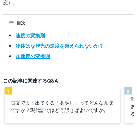
変）。
目次
速度の変換則
物体はなぜ光の速度を超えられないか？
加速度の変換則
この記事に関連するQ&A
1
2
動
古文でよく出てくる「あやし」ってどんな意味
あ
ですか？現代語ではどう訳せばよいですか。
る