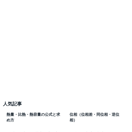
人気記事
熱量・比熱・熱容量の公式と求
位相（位相差・同位相・逆位
め方
相）