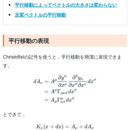
平行移動によってベクトルの大きさは変わらない
反変ベクトルの平行移動
平行移動の表現
Christoffelの記号を使うと，平行移動を簡潔に表現できま
す。
\begin{aligned} dA_\nu 
2
n
∂
∂
y
y
n
μ
σ
=
d
A
A
d
x
ν
∂
∂
∂
μ
σ
ν
x
x
x
μ
σ
=
Γ
A
d
x
μν
σ
μ
σ
=
Γ
A
d
x
μ
ν
σ
とできて，
K_\nu(x+dx) = A_\nu +
(
+
)
=
+
K
x
d
x
A
d
A
ν
ν
ν