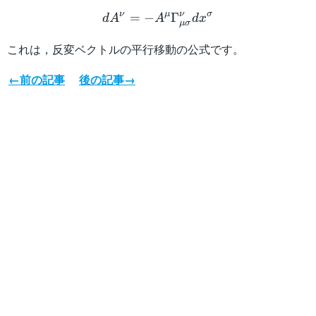
dA^\nu = - A^\mu \Gam
ν
μ
ν
σ
=
−
Γ
d
A
A
d
x
μ
σ
これは，反変ベクトルの平行移動の公式です。
←前の記事
後の記事→