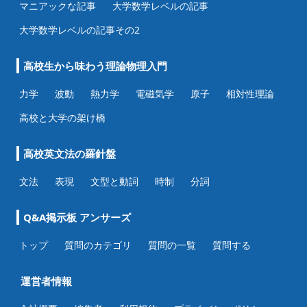
マニアックな記事
大学数学レベルの記事
大学数学レベルの記事その2
高校生から味わう理論物理入門
力学
波動
熱力学
電磁気学
原子
相対性理論
高校と大学の架け橋
高校英文法の羅針盤
文法
表現
文型と動詞
時制
分詞
Q&A掲示板 アンサーズ
トップ
質問のカテゴリ
質問の一覧
質問する
運営者情報