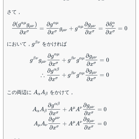
さて，
\dfrac{\partial{(g^{\al
αμ
αμ
α
∂
(
)
∂
∂
∂
g
g
g
g
δ
μν
μν
ν
αμ
=
+
=
=
0
g
g
μν
∂
∂
∂
∂
σ
σ
σ
σ
x
x
x
x
g^{\beta\nu}
において，
をかければ
β
ν
g
\begin{aligned} g^{\bet
αμ
∂
∂
g
g
μν
β
ν
β
ν
αμ
+
=
0
g
g
g
g
μν
∂
∂
σ
σ
x
x
α
β
∂
∂
g
g
μν
∴
β
ν
αμ
+
=
0
g
g
∂
∂
σ
σ
x
x
A_\alpha
この両辺に
をかけて，
A
A
α
β
A_\beta
\begin{aligned} A_\alph
α
β
∂
∂
g
g
μν
μ
ν
+
=
0
A
A
A
A
α
β
∂
∂
σ
σ
x
x
μν
∂
∂
g
g
μν
μ
ν
+
=
0
A
A
A
A
μ
ν
∂
∂
σ
σ
x
x