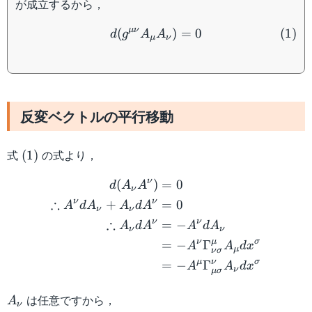
が成立するから，
d(g^{\mu\nu}A_\mu A_\n
μν
(
)
=
0
(
1
)
d
g
A
A
μ
ν
反変ベクトルの平行移動
(1)
式
の式より，
(
1
)
\begin{aligned} d(A_\n
ν
(
)
=
0
d
A
A
ν
∴
ν
ν
+
=
0
A
d
A
A
d
A
ν
ν
∴
ν
ν
=
−
A
d
A
A
d
A
ν
ν
ν
μ
σ
=
−
Γ
A
A
d
x
μ
ν
σ
μ
ν
σ
=
−
Γ
A
A
d
x
ν
μ
σ
A_\nu
は任意ですから，
A
ν