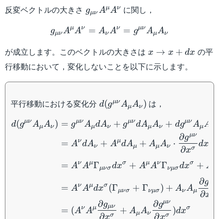
g_{\mu\nu}A^\mu
反変ベクトルの大きさ
に関し，
μ
ν
g
A
A
μν
A^\nu
g_{\mu\nu}A^\mu A^\n
μ
ν
ν
μν
=
=
g
A
A
A
A
g
A
A
μν
ν
μ
ν
x \to
が成立します。このベクトルの大きさは
の平
→
+
x
x
d
x
x+dx
行移動において，変化しないことを以下に示します。
d(g^{\mu\nu}A_\mu
平行移動における変化分
は，
μν
(
)
d
g
A
A
μ
ν
A_\nu)
\begin{aligned} d(g^{\
μν
μν
μν
μν
(
)
=
+
+
d
g
A
A
g
A
d
A
g
d
A
A
d
g
A
A
μ
ν
μ
ν
μ
ν
μ
ν
μν
∂
g
ν
μ
σ
=
+
+
⋅
A
d
A
A
d
A
A
A
d
x
ν
μ
μ
ν
∂
σ
x
ν
μ
σ
μ
ν
σ
=
Γ
+
Γ
+
A
A
d
x
A
A
d
x
A
μν
σ
νμ
σ
μ
μν
∂
g
ν
μ
σ
=
(
Γ
+
Γ
)
+
A
A
d
x
A
A
μν
σ
νμ
σ
ν
μ
∂
σ
x
μν
∂
∂
g
g
μν
ν
μ
σ
=
(
+
)
A
A
A
A
d
x
μ
ν
∂
∂
σ
σ
x
x