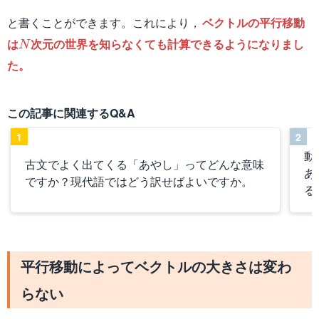
と書くことができます。これにより，
ベクトルの平行移動
N
は
次元の世界を知らなくても計算できるようになりまし
N
た。
この記事に関連するQ&A
1
2
動
古文でよく出てくる「あやし」ってどんな意味
あ
ですか？現代語ではどう訳せばよいですか。
る
平行移動によってベクトルの大きさは変わ
らない