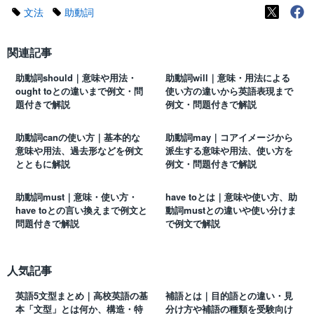
文法
助動詞
関連記事
助動詞should｜意味や用法・
助動詞will｜意味・用法による
ought toとの違いまで例文・問
使い方の違いから英語表現まで
題付きで解説
例文・問題付きで解説
助動詞canの使い方｜基本的な
助動詞may｜コアイメージから
意味や用法、過去形などを例文
派生する意味や用法、使い方を
とともに解説
例文・問題付きで解説
助動詞must｜意味・使い方・
have toとは｜意味や使い方、助
have toとの言い換えまで例文と
動詞mustとの違いや使い分けま
問題付きで解説
で例文で解説
人気記事
英語5文型まとめ｜高校英語の基
補語とは｜目的語との違い・見
本「文型」とは何か、構造・特
分け方や補語の種類を受験向け