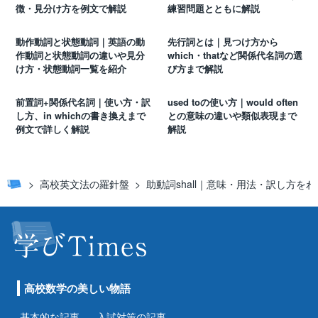
徴・見分け方を例文で解説
練習問題とともに解説
動作動詞と状態動詞｜英語の動
先行詞とは｜見つけ方から
作動詞と状態動詞の違いや見分
which・thatなど関係代名詞の選
け方・状態動詞一覧を紹介
び方まで解説
前置詞+関係代名詞｜使い方・訳
used toの使い方｜would often
し方、in whichの書き換えまで
との意味の違いや類似表現まで
例文で詳しく解説
解説
高校英文法の羅針盤
助動詞shall｜意味・用法・訳し方
高校数学の美しい物語
基本的な記事
入試対策の記事