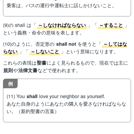
乗客は、バスの運行中運転士に話しかけないこと。
(9)の shall は「
～しなければならない
」「
～すること
」
という義務・命令の意味を表します。
(10)のように、否定形の
shall not
を使うと「
～してはな
らない
」「
～しないこと
」という意味になります。
これらの表現は
聖書
によく見られるもので、現在では主に
規則
や
法律文書
などで使われます。
例
(11) You
shall
love your neighbor as yourself.
あなた自身のようにあなたの隣人を愛さなければならな
い。（新約聖書の言葉）