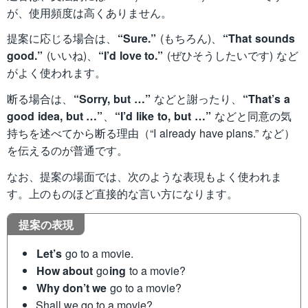
が、使用頻度は高くありません。
提案に応じる場合は、
“Sure.”
(もちろん)、
“That sounds
good.”
(いいね)、
“I’d love to.”
(ぜひそうしたいです) など
がよく使われます。
断る場合は、
“Sorry, but …”
などと謝ったり、
“That’s a
good idea, but …”
、
“I’d like to, but …”
などと同意の気
持ちを述べてから断る理由（“I already have plans.” など）
を伝えるのが普通です。
なお、提案の場面では、次のような表現もよく使われま
す。上のものほど直接的な言い方になります。
提案の表現
Let’s
go to a movie.
How about
go
ing
to a movie?
Why don’t we
go to a movie?
Shall we go to a movie?