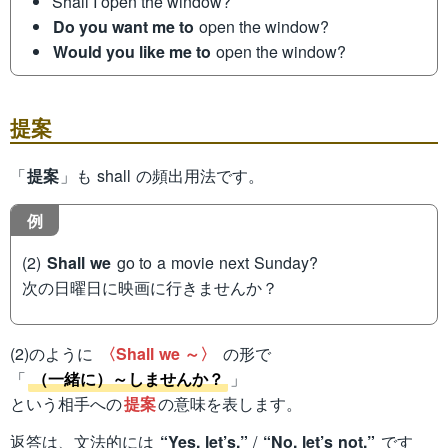
Shall I open the window?
Do you want me to
open the window?
Would you like me to
open the window?
提案
「
提案
」も shall の頻出用法です。
例
(2)
Shall we
go to a movie next Sunday?
次の日曜日に映画に行きませんか？
(2)のように
〈Shall we ～〉
の形で
「
（一緒に）～しませんか？
」
という相手への
提案
の意味を表します。
返答は、文法的には
“Yes, let’s.”
/
“No, let’s not.”
です