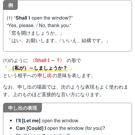
例
(1) “
Shall I
open the window?”
“Yes, please. / No, thank you.”
「窓を開けましょうか。」
「はい、お願いします。/ いいえ、結構です。」
(1)のように
〈Shall I ～ ?〉
の形で
「
（私が）～しましょうか？
」
という相手への
申し出
の意味を表します。
なお、申し出の場面では、次のような表現もよく使われま
す。上のものほど直接的な言い方になります。
申し出の表現
I’ll [Let me]
open the window.
Can [Could] I
open the window (for you)?