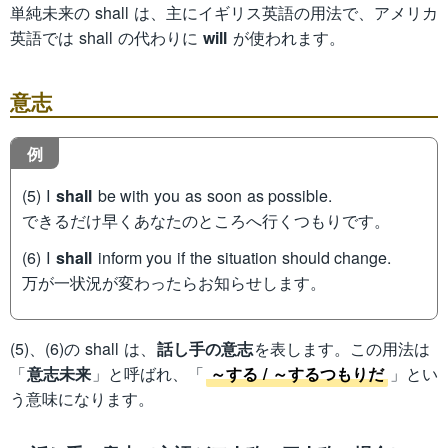
単純未来の shall は、主にイギリス英語の用法で、アメリカ
英語では shall の代わりに
will
が使われます。
意志
例
(5) I
shall
be with you as soon as possible.
できるだけ早くあなたのところへ行くつもりです。
(6) I
shall
inform you if the situation should change.
万が一状況が変わったらお知らせします。
(5)、(6)の shall は、
話し手の意志
を表します。この用法は
「
意志未来
」と呼ばれ、「
～する / ～するつもりだ
」とい
う意味になります。