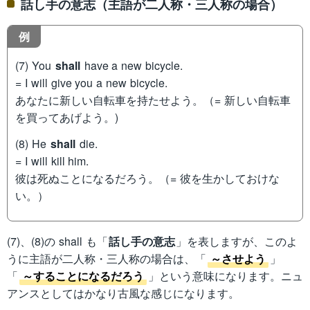
話し手の意志（主語が二人称・三人称の場合）
例
(7) You
shall
have a new bicycle.
= I will give you a new bicycle.
あなたに新しい自転車を持たせよう。（= 新しい自転車
を買ってあげよう。)
(8) He
shall
die.
= I will kill him.
彼は死ぬことになるだろう。（= 彼を生かしておけな
い。）
(7)、(8)の shall も「
話し手の意志
」を表しますが、このよ
うに主語が二人称・三人称の場合は、「
～させよう
」
「
～することになるだろう
」という意味になります。ニュ
アンスとしてはかなり古風な感じになります。