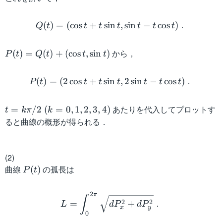
X
Q(t) = (\cos t + t \sin t, \s
．
(
)
=
(
cos
+
sin
,
sin
−
cos
)
Q
t
t
t
t
t
t
t
P
から，
(
)
=
(
)
+
(
cos
,
sin
)
P
t
Q
t
t
t
(t
P(t) = (2\cos t + t \sin t, 
)
．
(
)
=
(
2
cos
+
sin
,
2
sin
−
cos
)
P
t
t
t
t
t
t
t
=
Q
t
あたりを代入してプロットす
=
/2
(
=
0
,
1
,
2
,
3
,
4
)
(t
t
kπ
k
=
)
ると曲線の概形が得られる．
k
+
\
(
p
\
(2)
i/
c
曲線
P
の孤長は
(
)
P
t
2
o
(
\
L = \int_0^{2\pi} \sqrt
s
t
2
π
∫
(
t,
)
．
2
2
=
+
L
d
P
d
P
x
y
k
\
0