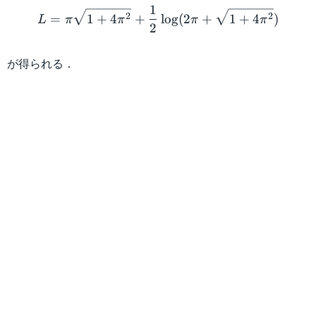
L = \pi\sqrt{1 + 4\pi^2} 
1
2
2
=
1
+
4
+
lo
g
(
2
+
1
+
4
)
L
π
π
π
π
2
が得られる．