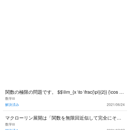
関数の極限の問題です。 $$\lim_{x \to \frac{\pi}{2}} {\cos 3
x}{\tan 5x}$
数学Ⅲ
解決済み
2021/06/24
マクローリン展開は「関数を無限回近似して完全にその
関数と一致するように係数をあわせる」という解釈で良
数学Ⅲ