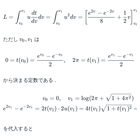
q
e
L= \int_{v_0}^{v_1} u\fr
v
rt
q
2
−
2
v
v
1
v
v
−
1
1
1
[
]
d
t
e
e
∫
∫
2
=
=
=
+
L
u
d
v
u
d
v
v
{
u
8
2
d
v
v
v
v
0
0
0
1
i
+
v
ただし
v
は
,
v
v
t
1
0
1
_
^
0 = t(v_0) = \frac{e^{v_0
0
2
−
−
v
v
v
v
−
−
0
0
1
1
e
e
e
e
0
=
(
)
=
,
2
=
(
)
=
,
t
v
π
t
v
}
0
1
2
2
v
_
から決まる定数である．
1
\begin{gather*} v_0 = 0, 
2
=
0
,
=
lo
g
(
2
+
1
+
4
)
v
v
π
π
0
1
2
−
2
v
v
2
−
=
2
(
)
⋅
2
(
)
=
4
(
)
1
+
(
)
=
1
1
e
e
t
v
u
v
t
v
t
v
1
1
1
1
を代入すると