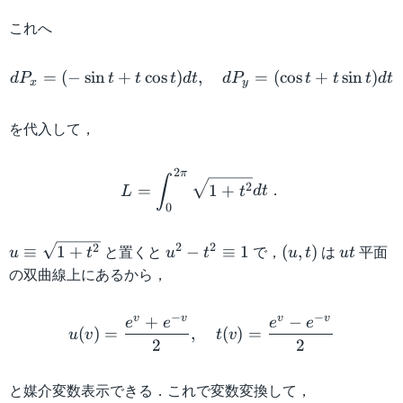
=
si
0,
n
これへ
1,
t)
dP_x = (-\sin t + t \cos t)
2,
=
(
−
sin
+
cos
)
,
=
(
cos
+
sin
)
d
P
t
t
t
d
t
d
P
t
t
t
d
t
3,
x
y
4
)
を代入して，
L = \int_0^{2\pi} \sqrt{
2
π
∫
．
2
=
1
+
L
t
d
t
0
2
2
u
と置くと
u
で，
(
は
u
平面
2
≡
1
+
−
≡
1
(
,
)
u
t
u
t
u
t
u
t
\
^
u
t
の双曲線上にあるから，
e
2
,
u(v) = \frac{e^v + e^{-v}
q
-
t
−
−
v
v
v
v
+
−
e
e
e
e
u
t
)
(
)
=
,
(
)
=
u
v
t
v
2
2
iv
^
\
2
と媒介変数表示できる．これで変数変換して，
s
\