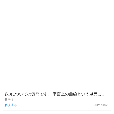
数3についての質問です。 平面上の曲線という単元に出
てくる離心率？というものはどんな時に使えば良いので
数学Ⅲ
解決済み
2021/03/20
しょうか？ 使い所