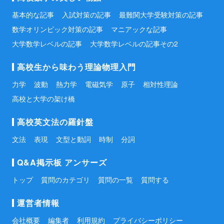
基本的な記事
入試対策の記事
最難関大学受験対策の記事
数学オリンピック対策の記事
マニアックな記事
大学数学レベルの記事
大学数学レベルの記事その2
高校生から味わう理論物理入門
力学
波動
熱力学
電磁気学
原子
相対性理論
高校と大学の架け橋
高校英文法の羅針盤
文法
表現
文型と動詞
時制
分詞
Q&A掲示板 アンサーズ
トップ
質問のカテゴリ
質問の一覧
質問する
運営者情報
会社概要
編集者
利用規約
プライバシーポリシー