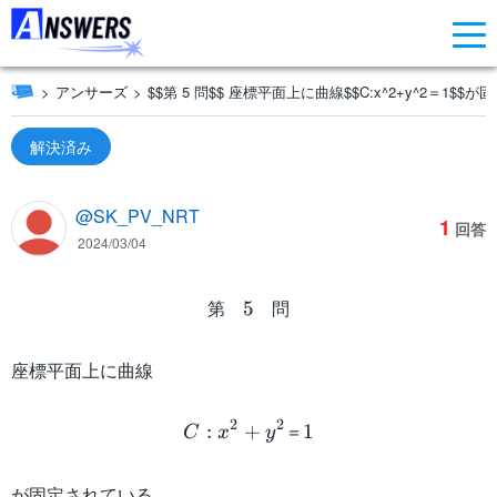
アンサーズ
$$第 5 問$$ 座標平面上に曲線$$C:x^2+y^2＝1$$
解決済み
@SK_PV_NRT
1
回答
2024/03/04
第 5 問
第
問
5
座標平面上に曲線
C:x^2+y^2＝1
2
2
＝
:
+
1
C
x
y
が固定されている。