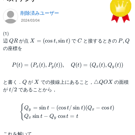
削除済みユーザー
2024/03/04
(1)
辺
Q
が点
X
で
C
と接するときの
P
=
(
cos
,
sin
)
,
QR
X
t
t
C
P
Q
R
=
,
の座標を
(
Q
P(t) = (P_x(t), P_y(t)), \
\
(
)
=
(
(
)
,
(
))
,
(
)
=
(
(
)
,
(
))
P
t
P
t
P
t
Q
t
Q
t
Q
t
x
y
x
y
c
o
と書く．
Q
が
X
での接線上にあること，
\
の面積
s
△
Q
X
QOX
tr
t,
が
t
であることから，
/2
t
ia
\
/
\begin{cases} Q_y = \sin t 
n
si
2
{
=
sin
−
(
cos
/
sin
)
(
−
cos
)
Q
t
t
t
Q
t
gl
n
y
x
sin
−
cos
=
e
t)
Q
t
Q
t
t
x
y
Q
O
これを解いて，