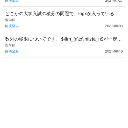
解決済み
2021/07/27
いのでしょうか？
どこかの大学入試の積分の問題で、logxが入っている式
なのに積分区間が0から何かまでになっている問題を見た
数学Ⅲ
解決済み
2021/08/03
ことがあります
数列の極限についてです。 $\lim_{n\to\infty}a_n$が一定の
値に収束するとき、$\lim_{n\to\
数学Ⅲ
解決済み
2021/08/10