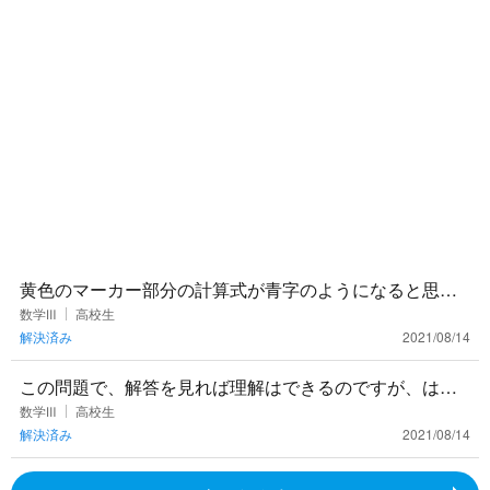
黄色のマーカー部分の計算式が青字のようになると思っ
たのですがなぜ解答のようになるのでしょうか？
数学Ⅲ
高校生
解決済み
2021/08/14
この問題で、解答を見れば理解はできるのですが、はじ
めにどうやったらマーカー部分のような式に至る発想が
数学Ⅲ
高校生
解決済み
2021/08/14
出るのか分かりません