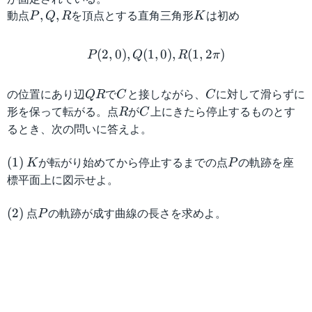
動点
P
を頂点とする直角三角形
K
は初め
,
,
P
Q
R
K
,
P(2,0), Q(1,0), R(1,2π)
Q
(
2
,
0
)
,
(
1
,
0
)
,
(
1
,
2
)
P
Q
R
π
,
R
の位置にあり辺
Q
で
C
と接しながら、
C
に対して滑らずに
QR
C
C
R
形を保って転がる。点
R
が
C
上にきたら停止するものとす
R
C
るとき、次の問いに答えよ。
(
K
が転がり始めてから停止するまでの点
P
の軌跡を座
(
1
)
K
P
1
標平面上に図示せよ。
)
(
点
P
の軌跡が成す曲線の長さを求めよ。
(
2
)
P
2
)