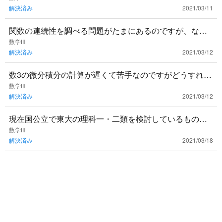
解決済み
2021/03/11
関数の連続性を調べる問題がたまにあるのですが、なん
の意味があるのでしょう？出題される例題が簡単すぎる
数学Ⅲ
解決済み
2021/03/12
のか、ただ公式に当て
数3の微分積分の計算が遅くて苦手なのですがどうすれば
良いでしょうか？計算特訓用に問題集とか使ったほうが
数学Ⅲ
解決済み
2021/03/12
いいですかね？
現在国公立で東大の理科一・二類を検討しているもので
す。これから数三を学習していくのですが、東大の入試
数学Ⅲ
解決済み
2021/03/18
に頻出の単元は特に重