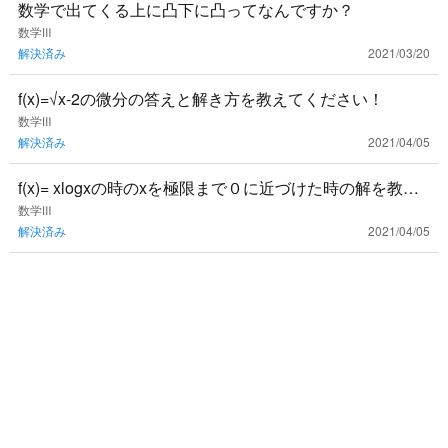
数学で出てくる上に凸下に凸ってなんですか？
数学Ⅲ
解決済み
2021/03/20
f(x)=√x-2の微分の答えと解き方を教えてください！
数学Ⅲ
解決済み
2021/04/05
f(x)= xlogxの時のxを極限まで０に近づけた時の解を教え
てください！不定形の極限が分かりません。
数学Ⅲ
解決済み
2021/04/05