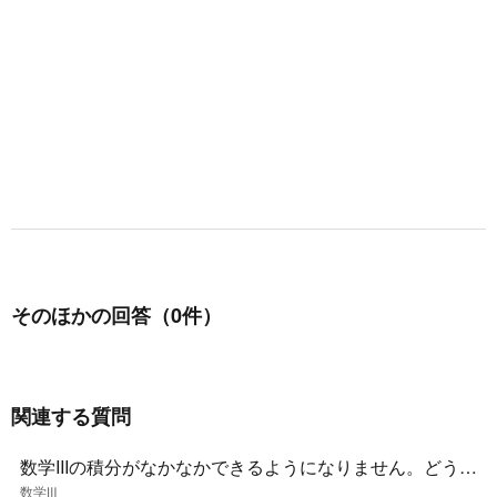
そのほかの回答（0件）
関連する質問
数学IIIの積分がなかなかできるようになりません。どうす
れば良いでしょうか？アドバイスお願いします。
数学Ⅲ