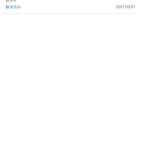
解答お願いします...！🙇‍♂️
解決済み
2021/03/21