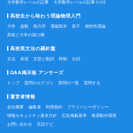
大学数学レベルの記事
大学数学レベルの記事その2
高校生から味わう理論物理入門
力学
波動
熱力学
電磁気学
原子
相対性理論
高校と大学の架け橋
高校英文法の羅針盤
文法
表現
文型と動詞
時制
分詞
Q&A掲示板 アンサーズ
トップ
質問のカテゴリ
質問の一覧
質問する
運営者情報
会社概要
編集者
利用規約
プライバシーポリシー
情報セキュリティ基本方針
広告掲載基準
推奨動作環境
お問い合わせ
言語ナビ