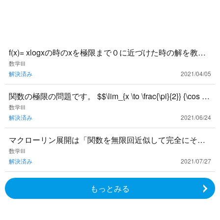
f(x)= xlogxの時のxを極限まで０に近づけた時の解を教え
てください！不定形の極限が分かりません。
数学Ⅲ
解決済み
2021/04/05
関数の極限の問題です。 $$\lim_{x \to \frac{\pi}{2}} {\cos 3
x}{\tan 5x}$
数学Ⅲ
解決済み
2021/06/24
マクローリン展開は「関数を無限回近似して完全にその
関数と一致するように係数をあわせる」という解釈で良
数学Ⅲ
解決済み
2021/07/27
いのでしょうか？
もっとみる