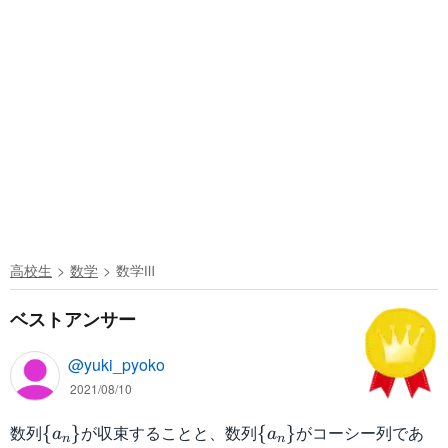
)
=
0
高校生
数学
数学Ⅲ
ベストアンサー
@yuki_pyoko
2021/08/10
数列
\
が収束することと、数列
\
がコーシー列であ
{
}
{
}
a
a
n
n