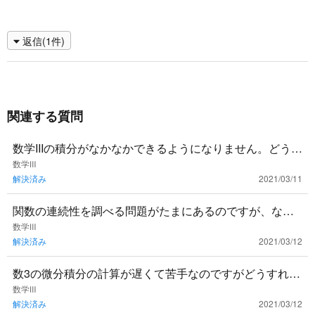
返信(1件)
関連する質問
数学IIIの積分がなかなかできるようになりません。どうす
れば良いでしょうか？アドバイスお願いします。
数学Ⅲ
解決済み
2021/03/11
関数の連続性を調べる問題がたまにあるのですが、なん
の意味があるのでしょう？出題される例題が簡単すぎる
数学Ⅲ
解決済み
2021/03/12
のか、ただ公式に当て
数3の微分積分の計算が遅くて苦手なのですがどうすれば
良いでしょうか？計算特訓用に問題集とか使ったほうが
数学Ⅲ
解決済み
2021/03/12
いいですかね？