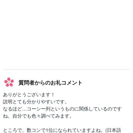
t
(
o
a
0
_
n
-
a
_
{
n
-
1
}
質問者からのお礼コメント
)
=
ありがとうございます！
0
説明とても分かりやすいです。
なるほど…コーシー列というものに関係しているのです
ね。自分でも色々調べてみます。
ところで、数コンで1位になられていますよね。(日本語