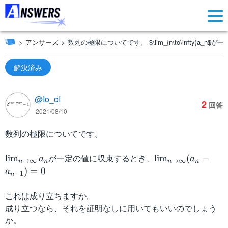
アンサーズ
数列の極限についてです。 $\lim_{n\to\infty}a_n$が
解決済み
@Io_oI
2
回答
2021/08/10
数列の極限についてです。
\l
が一定の値に収束するとき、
\l
lim
lim
(
−
a
a
→
∞
→
∞
n
n
n
n
i
i
)
=
0
a
−
1
n
m
m
_
_
これは成り立ちますか。
{
{
成り立つなら、それを証明なしに用いてもいいのでしょう
n
n
か。