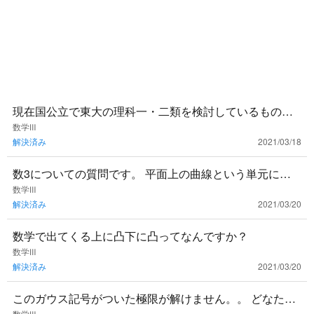
現在国公立で東大の理科一・二類を検討しているもので
す。これから数三を学習していくのですが、東大の入試
数学Ⅲ
解決済み
2021/03/18
に頻出の単元は特に重
数3についての質問です。 平面上の曲線という単元に出
てくる離心率？というものはどんな時に使えば良いので
数学Ⅲ
解決済み
2021/03/20
しょうか？ 使い所
数学で出てくる上に凸下に凸ってなんですか？
数学Ⅲ
解決済み
2021/03/20
このガウス記号がついた極限が解けません。。 どなたか
数学Ⅲ