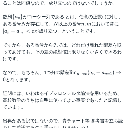
{
{
ることは同値なので、成り立つのではないでしょうか。
a
a
_
_
数列
\
がコーシー列である とは、任意の正数
\
に対し、
{
}
a
ε
n
n
n
{
v
ある番号
N
が存在して、
N
以上の番号
n,
において常に
|a
,
N
N
n
m
\
\
a
a
m
_
が成り立つ、ということです。
∣
−
∣
<
a
a
ε
n
m
}
}
_
r
n
n
e
-
ですから、ある番号から先では、どれだけ離れた階差を取
\
p
a
ってあげても、その差の絶対値は限りなく小さくできるわ
}
s
_
けです。
il
m
o
|
なので、もちろん、1つ分の階差
\l
lim
(
−
)
→
a
a
→
∞
=
1
n
n
n
n
<
i
となります。
0
\
m
v
_
証明には、いわゆるイプシロンデルタ論法を用いるため、
a
{
高校数学のうちは自明に使ってよい事実であったと記憶し
re
n
ています。
p
\
si
t
出典がある訳ではないので、青チャート等 参考書を立ち読
lo
o
みして確認するのも手かもしれませんね！