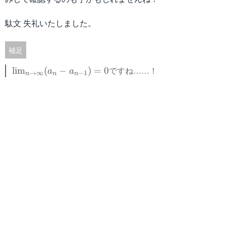
n
\i
n
駄文 失礼いたしました。
ft
y
補足
}
(
\l
ですね……！
lim
(
−
)
=
0
a
a
→
∞
−
1
a
n
n
n
i
_
m
n
_
-
{
a
n
_
\
{
t
n
o
=
\i
1
n
}
ft
)
y
\
}