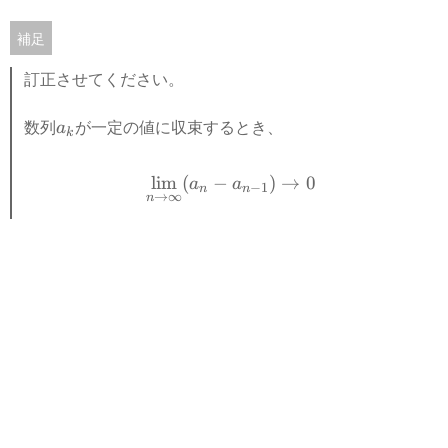
\
\
t
t
補足
o
o
\i
\i
訂正させてください。
n
n
ft
ft
数列
a
が一定の値に収束するとき、
a
k
y
y
_
}
}
\lim_{n\to\infty}(a_n-a
k
lim
(
−
)
→
0
a
(
a
a
−
1
n
n
→
∞
n
_
a
n
_
n
-
a
_
{
n
-
1
}