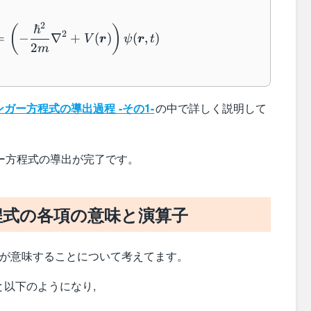
i \hbar \dfrac{\partial}{\partial t} \psi(\b
2
ℏ
(
)
2
=
−
∇
+
(
)
(
,
)
V
r
ψ
r
t
2
m
ガー方程式の導出過程 -その1-
の中で詳しく説明して
ガー方程式の導出が完了です。
程式の各項の意味と演算子
式が意味することについて考えてます。
以下のようになり,