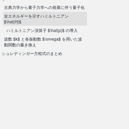
古典力学から量子力学への発展に伴う量子化
全エネルギーを示すハミルトニアン
$\hat{H}$
ハミルトニアン演算子 $\hat{p}$ の導入
波数 $k$ と各振動数 $\omega$ を用いた波
動関数の書き換え
シュレディンガー方程式のまとめ