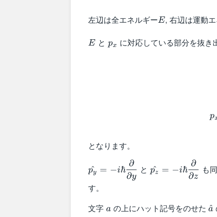
E
左辺は全エネルギー
, 右辺は運動
E
E
p_x
と
に対応している部分を抜き出
E
p
x
p
となります。
∂
∂
\hat{p_y}=-i
\hat{p_z} =-i
と
も同
^
=
−
ℏ
^
=
−
ℏ
p
i
p
i
y
z
\hbar
\hbar
∂
∂
y
z
\dfrac{\partial}
\dfrac{\partial}
す。
{\partial y}
{\partial z}
a
\
文字
の上にハット記号をのせた
^
a
a