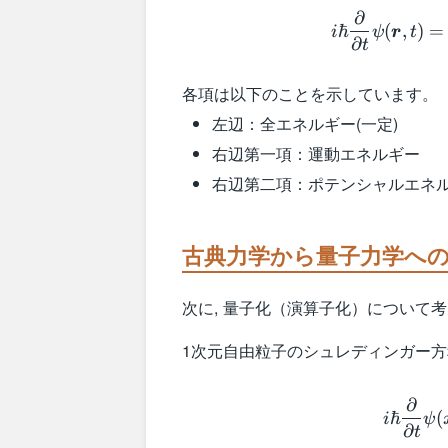
∂
ℏ
(
,
)
=
i
ψ
r
t
∂
t
各項は以下のことを示しています。
左辺：全エネルギー(一定)
右辺第一項：運動エネルギー
右辺第二項：ポテンシャルエネル
古典力学から量子力学へ
次に, 量子化（演算子化）について
1次元自由粒子のシュレディンガー
∂
ℏ
(
i
ψ
∂
t