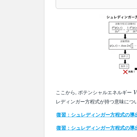
ここから, ポテンシャルエネルギー
V
レディンガー方程式が持つ意味につ
復習：シュレディンガー方程式の導出過
復習：シュレディンガー方程式の導出過