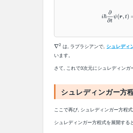
∂
ℏ
(
,
)
i
ψ
r
t
∂
t
\nabla^2
2
は, ラプラシアンで,
シュレディン
∇
います。
さて, これで3次元にシュレディン
シュレディンガー方
ここで再び, シュレディンガー方程
シュレディンガー方程式を展開すると