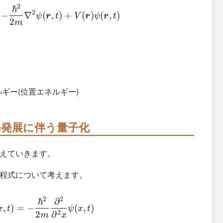
i \hbar \dfrac{\partial}{\partial t} \psi(\
2
ℏ
2
−
∇
(
,
)
+
(
)
(
,
)
ψ
r
t
V
r
ψ
r
t
2
m
ギー(位置エネルギー)
の発展に伴う量子化
考えていきます。
方程式について考えます。
i \hbar \dfrac{\partial}{\partial t} \psi(x,
2
2
ℏ
∂
,
)
=
−
(
,
)
x
t
ψ
x
t
2
2
∂
m
x