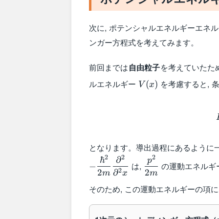
次に, ポテンシャルエネルギーエネ
ンガー方程式を考えてみます。
前回までは
自由粒子
を考えていたため,
V(x)
ルエネルギー
を考慮すると, 
(
)
V
x
となります。導出過程にあるように
2
2
2
ℏ
∂
\dfrac{p^2}
p
は,
の運動エネルギ
−
{2m}
2
2
∂
2
m
x
m
そのため, この運動エネルギーの項