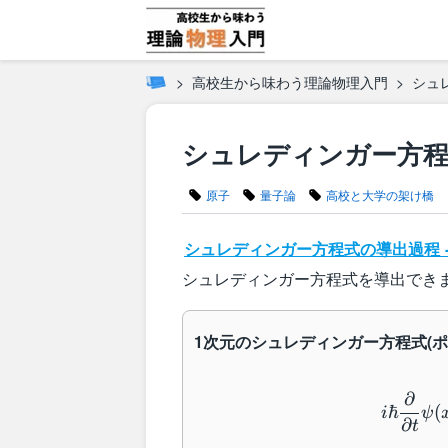
高校生から味わう理論物理入門
シュ
シュレディンガー方程式
原子
量子論
高校と大学の架け橋
シュレディンガー方程式の導出過程 -
シュレディンガー方程式を導出でき
1次元のシュレディンガー方程式(
∂
ℏ
(
i
ψ
∂
t