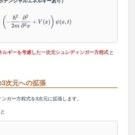
ポテンシャルエネルギーあり）
i \hbar \dfrac{\partial}{\partial t} \psi(x,t
2
2
ℏ
∂
(
)
=
−
+
(
)
(
,
)
V
x
ψ
x
t
2
2
∂
m
x
ネルギーを考慮した一次元シュレディンガー方程式
と
3次元への拡張
ィンガー方程式を3次元に拡張します。
と