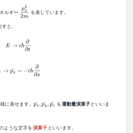
2
\dfrac{p_x^2}
p
x
エネルギー
を表しています。
{2m}
2
m
すと,
E \rightarrow i \hbar \dfrac{\partial}{\parti
∂
→
ℏ
E
i
∂
t
p_x \rightarrow \hat{p_x} = -i \hbar \dfrac{
∂
→
^
=
−
ℏ
p
i
x
x
∂
x
\hat{p_x},
様に表せます。
を
運動量演算子
といいま
^
,
^
,
^
p
p
p
x
y
z
\hat{p_y},
\hat{p_z}
hat{a}
のような文字を
演算子
といいます。