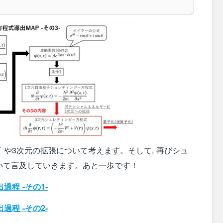
V
や3次元の拡張について考えます。そして, 再びシュ
いて言及していきます。あと一歩です！
程 -その1-
程 -その2-