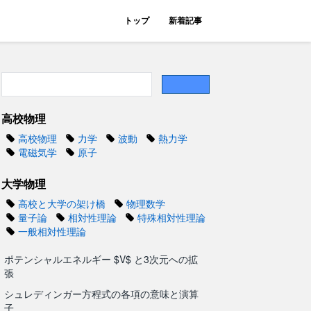
トップ
新着記事
高校物理
高校物理
力学
波動
熱力学
電磁気学
原子
大学物理
高校と大学の架け橋
物理数学
量子論
相対性理論
特殊相対性理論
一般相対性理論
ポテンシャルエネルギー $V$ と3次元への拡
t) = - \dfrac{\hbar^2}{2m} \dfrac{\partial^2{\psi(x
張
シュレディンガー方程式の各項の意味と演算
子