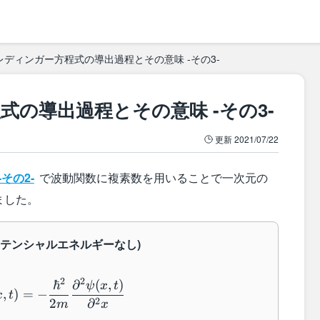
レディンガー方程式の導出過程とその意味 -その3-
の導出過程とその意味 -その3-
更新
2021/07/22
その2-
で波動関数に複素数を用いることで一次元の
ました。
ポテンシャルエネルギーなし)
i \hbar \dfrac{\partial}{\partial t} \psi(x,
2
2
ℏ
∂
(
,
)
ψ
x
t
,
)
=
−
x
t
2
2
∂
m
x