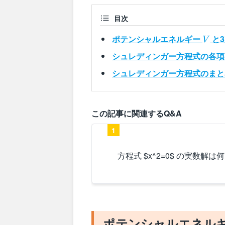
目次
V
ポテンシャルエネルギー
と
V
シュレディンガー方程式の各項
シュレディンガー方程式のまと
この記事に関連するQ&A
1
方程式 $x^2=0$ の実数解は
ポテンシャルエネル