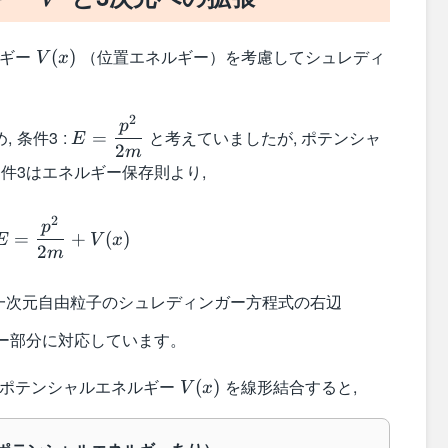
V(x)
ルギー
（位置エネルギー）を考慮してシュレディ
(
)
V
x
2
E =
p
 条件3 :
と考えていましたが, ポテンシャ
=
E
\dfrac{p^2}
2
m
条件3はエネルギー保存則より,
{2m}
E = \dfrac{p^2}{2m} + V(x)
2
p
=
+
(
)
E
V
x
2
m
- \dfrac{\h
一次元自由粒子のシュレディンガー方程式の右辺
{2m}
ー部分に対応しています。
\dfrac{\par
{\partial^2
V(x)
にポテンシャルエネルギー
を線形結合すると,
(
)
V
x