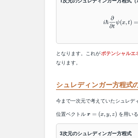
1次元のシュレディンガー方程式（
∂
ℏ
(
,
)
i
ψ
x
t
∂
t
となります。これが
ポテンシャルエ
なります。
シュレディンガー方程式の
今まで一次元で考えていたシュレデ
\boldsymbol{r}
位置ベクトル
を用いる
=
(
,
,
)
r
x
y
z
= (x, y, z)
3次元のシュレディンガー方程式