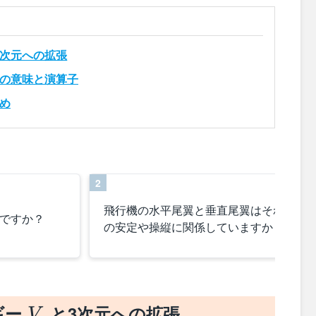
3次元への拡張
の意味と演算子
め
2
飛行機の水平尾翼と垂直尾翼はそれぞれ
何ですか？
の安定や操縦に関係していますか？
V
ギー
と3次元への拡張
V