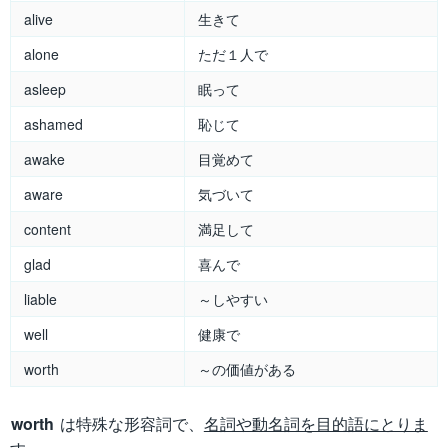
alive
生きて
alone
ただ１人で
asleep
眠って
ashamed
恥じて
awake
目覚めて
aware
気づいて
content
満足して
glad
喜んで
liable
～しやすい
well
健康で
worth
～の価値がある
worth
は特殊な形容詞で、
名詞や動名詞を目的語にとりま