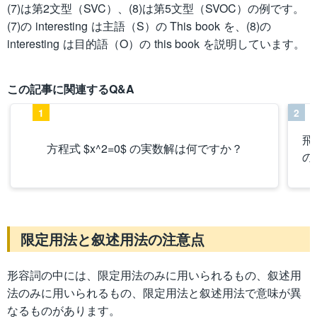
(7)は第2文型（SVC）、(8)は第5文型（SVOC）の例です。
(7)の interesting は主語（S）の This book を、(8)の
interesting は目的語（O）の this book を説明しています。
この記事に関連するQ&A
1
2
飛
方程式 $x^2=0$ の実数解は何ですか？
の
限定用法と叙述用法の注意点
形容詞の中には、限定用法のみに用いられるもの、叙述用
法のみに用いられるもの、限定用法と叙述用法で意味が異
なるものがあります。