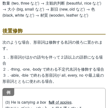
数量 (two, three など) → 主観的判断 (beautiful, nice など)
→ 大小 (big, small など) → 新旧 (new, old など) → 色
(black, white など) → 材質 (wooden, leather など)
後置修飾
次のような場合、形容詞は修飾する名詞の後ろに置かれま
す。
１．形容詞がほかの語句を伴って２語以上の語群になる場
合
２．-thing, -one, -body で終わる不定代名詞を修飾する場合
３．-able, -ible で終わる形容詞が all, every, no や最上級の
形容詞とともに使われる場合。
例
(3) He is carrying
a box
full
of apples
.