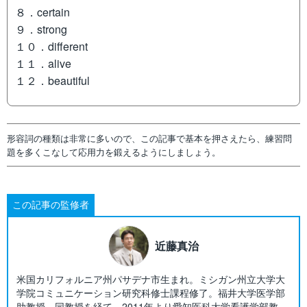
８．certain
９．strong
１０．different
１１．alive
１２．beautiful
形容詞の種類は非常に多いので、この記事で基本を押さえたら、練習問
題を多くこなして応用力を鍛えるようにしましょう。
この記事の監修者
近藤真治
米国カリフォルニア州パサデナ市生まれ。ミシガン州立大学大
学院コミュニケーション研究科修士課程修了。福井大学医学部
助教授、同教授を経て、2011年より愛知医科大学看護学部教