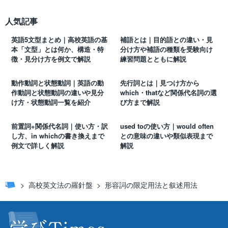
人気記事
英語5文型まとめ｜高校英語の基
補語とは｜目的語との違い・見
本「文型」とは何か、構造・特
分け方や補語の種類を受験向け
徴・見分け方を例文で解説
練習問題とともに解説
動作動詞と状態動詞｜英語の動
先行詞とは｜見つけ方から
作動詞と状態動詞の違いや見分
which・thatなど関係代名詞の選
け方・状態動詞一覧を紹介
び方まで解説
前置詞+関係代名詞｜使い方・訳
used toの使い方｜would often
し方、in whichの書き換えまで
との意味の違いや類似表現まで
例文で詳しく解説
解説
高校英文法の羅針盤
形容詞の限定用法と叙述用法