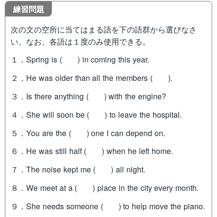
練習問題
次の文の空所に当てはまる語を下の語群から選びなさ
い。なお、各語は１度のみ使用できる。
１．Spring is ( ) in coming this year.
２．He was older than all the members ( ).
３．Is there anything ( ) with the engine?
４．She will soon be ( ) to leave the hospital.
５．You are the ( ) one I can depend on.
６．He was still half ( ) when he left home.
７．The noise kept me ( ) all night.
８．We meet at a ( ) place in the city every month.
９．She needs someone ( ) to help move the piano.