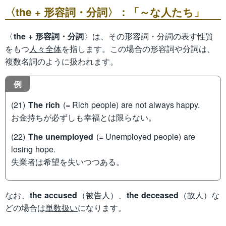
〈the + 形容詞・分詞〉：「～な人たち」
〈
the + 形容詞・分詞
〉は、その形容詞・分詞の表す性質
をもつ
人々全体
を指します。この場合の形容詞や分詞は、
複数名詞のように扱われます。
例
(21)
The rich
(= Rich people) are not always happy.
お金持ちが必ずしも幸福とは限らない。
(22)
The unemployed
(= Unemployed people) are
losing hope.
失業者は希望を失いつつある。
なお、
the accused
（被告人）、
the deceased
（故人）な
どの場合は
単数扱い
になります。