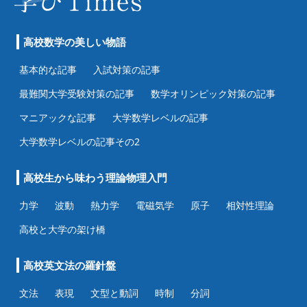
高校数学の美しい物語
基本的な記事
入試対策の記事
最難関大学受験対策の記事
数学オリンピック対策の記事
マニアックな記事
大学数学レベルの記事
大学数学レベルの記事その2
高校生から味わう理論物理入門
力学
波動
熱力学
電磁気学
原子
相対性理論
高校と大学の架け橋
高校英文法の羅針盤
文法
表現
文型と動詞
時制
分詞