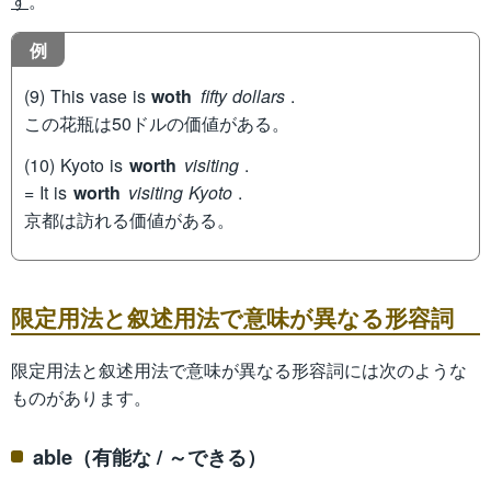
す
。
例
(9) This vase is
woth
fifty dollars
.
この花瓶は50ドルの価値がある。
(10) Kyoto is
worth
visiting
.
= It is
worth
visiting Kyoto
.
京都は訪れる価値がある。
限定用法と叙述用法で意味が異なる形容詞
限定用法と叙述用法で意味が異なる形容詞には次のような
ものがあります。
able（有能な / ～できる）