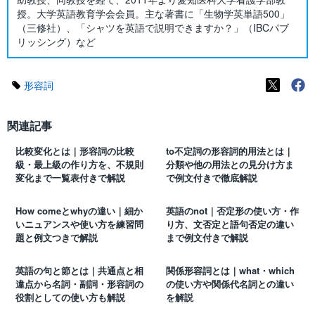
授。大学英語教育学会会員。主な著書に「生物学英単語500」
（三修社）、「シャツを英語で説明できますか？」（IBCパブ
リッシング）など
形容詞
関連記事
比較変化とは｜形容詞の比較
to不定詞の形容詞的用法とは｜
級・最上級の作り方を、不規則
分類や他の用法との見分け方ま
変化まで一覧表付きで解説
で例文付きで徹底解説
How comeとwhyの違い｜細か
英語のnot｜否定形の使い方・作
いニュアンスや使い方を練習問
り方、文否定と語句否定の違い
題と例文つきで解説
まで例文付きで解説
英語の句と節とは｜共通点と相
関係形容詞とは｜what・which
違点から名詞・副詞・形容詞の
の使い方や関係代名詞との違い
役割としての使い方も解説
を解説