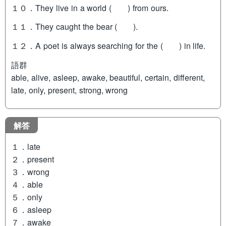
１０．They live in a world ( ) from ours.
１１．They caught the bear ( ).
１２．A poet is always searching for the ( ) in life.
語群
able, alive, asleep, awake, beautiful, certain, different,
late, only, present, strong, wrong
解答
１．late
２．present
３．wrong
４．able
５．only
６．asleep
７．awake