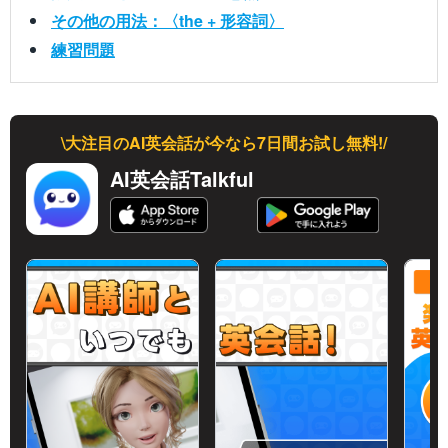
その他の用法：〈the + 形容詞〉
練習問題
\大注目のAI英会話が今なら7日間お試し無料!/
AI英会話Talkful