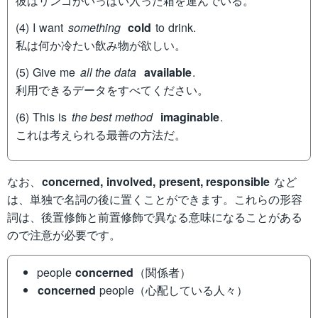
彼はリンゴがいっぱい入った箱を運んでいる。
(4) I want
something
cold
to drink.
私は何か冷たい飲み物が欲しい。
(5) Give me
all the data
available
.
利用できるデータをすべてください。
(6) This is
the best method
imaginable
.
これは考えられる最善の方法だ。
なお、
concerned, involved, present, responsible
など
は、単独で名詞の後に置くことができます。これらの形容
詞は、後置修飾と前置修飾で異なる意味になることがある
ので注意が必要です。
people
concerned
（関係者）
concerned
people（心配している人々）