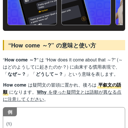
“How come ～?” の意味と使い方
“
How come ～?
” は “How does it come about that ～?” (～
はどのようしてに起きたのか？) に由来する慣用表現で、
「
なぜ～？
」「
どうして～？
」という意味を表します。
How come
は疑問文の冒頭に置かれ、後ろは
平叙文の語
順
になります。
Why
を使った疑問文とは語順が異なる点
に注意してください
。
例
(1)