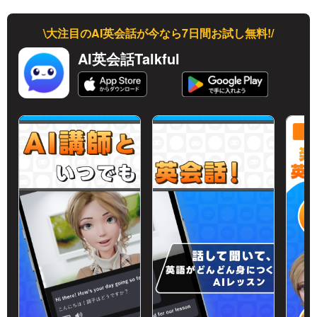
\大注目のAI英会話が今なら7日間お試し無料!/
AI英会話Talkful