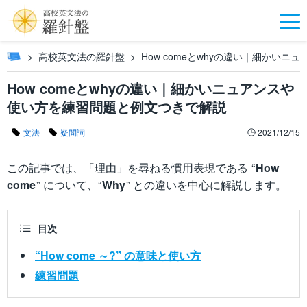
高校英文法の羅針盤
How comeとwhyの違い｜細かい
How comeとwhyの違い｜細かいニュアンスや
使い方を練習問題と例文つきで解説
文法
疑問詞
2021/12/15
この記事では、「理由」を尋ねる慣用表現である “
How
come
” について、“
Why
” との違いを中心に解説します。
目次
“How come ～?” の意味と使い方
練習問題