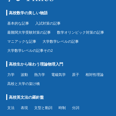
高校数学の美しい物語
基本的な記事
入試対策の記事
最難関大学受験対策の記事
数学オリンピック対策の記事
マニアックな記事
大学数学レベルの記事
大学数学レベルの記事その2
高校生から味わう理論物理入門
力学
波動
熱力学
電磁気学
原子
相対性理論
高校と大学の架け橋
高校英文法の羅針盤
文法
表現
文型と動詞
時制
分詞