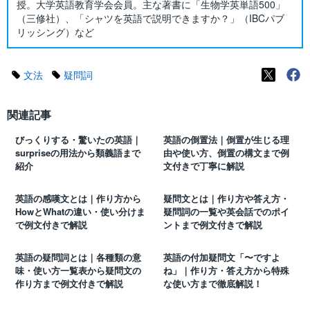
授。大学英語教育学会会員。主な著書に「生物学英単語500」
（三修社）、「シャツを英語で説明できますか？」（IBCパブ
リッシング）など
文法
疑問詞
関連記事
びっくりする・驚いたの英語｜
英語の倒置法｜倒置が生じる理
surpriseの用法から類義語まで
由や使い方、倒置の構文まで例
紹介
文付きで丁寧に解説
英語の感嘆文とは｜作り方から
疑問文とは｜作り方や答え方・
HowとWhatの違い・使い分けま
疑問詞の一覧や英会話でのポイ
で例文付きで解説
ントまで例文付きで解説
英語の疑問詞とは｜各種類の意
英語の付加疑問文「〜ですよ
味・使い方一覧表から疑問文の
ね」｜作り方・答え方から特殊
作り方まで例文付きで解説
な使い方まで徹底解説！