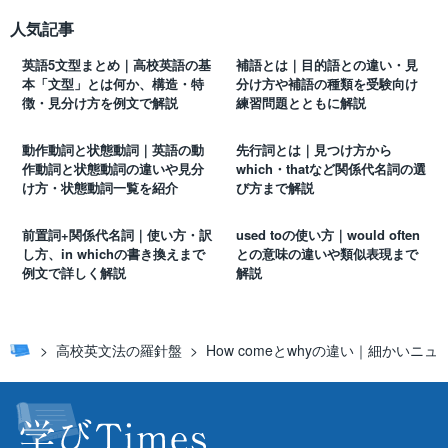
人気記事
英語5文型まとめ｜高校英語の基
補語とは｜目的語との違い・見
本「文型」とは何か、構造・特
分け方や補語の種類を受験向け
徴・見分け方を例文で解説
練習問題とともに解説
動作動詞と状態動詞｜英語の動
先行詞とは｜見つけ方から
作動詞と状態動詞の違いや見分
which・thatなど関係代名詞の選
け方・状態動詞一覧を紹介
び方まで解説
前置詞+関係代名詞｜使い方・訳
used toの使い方｜would often
し方、in whichの書き換えまで
との意味の違いや類似表現まで
例文で詳しく解説
解説
高校英文法の羅針盤
How comeとwhyの違い｜細かい