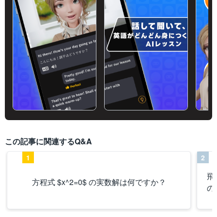
この記事に関連するQ&A
1
2
飛
方程式 $x^2=0$ の実数解は何ですか？
の