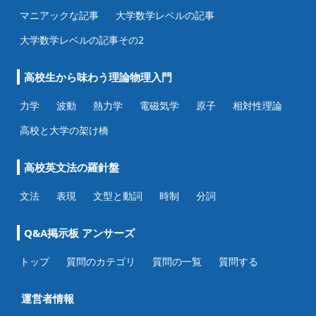
マニアックな記事
大学数学レベルの記事
大学数学レベルの記事その2
高校生から味わう理論物理入門
力学
波動
熱力学
電磁気学
原子
相対性理論
高校と大学の架け橋
高校英文法の羅針盤
文法
表現
文型と動詞
時制
分詞
Q&A掲示板 アンサーズ
トップ
質問のカテゴリ
質問の一覧
質問する
運営者情報