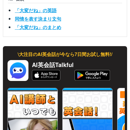
「大変だね」の英語
同情を表す決まり文句
「大変だね」のまとめ
\大注目のAI英会話が今なら7日間お試し無料!/
AI英会話Talkful