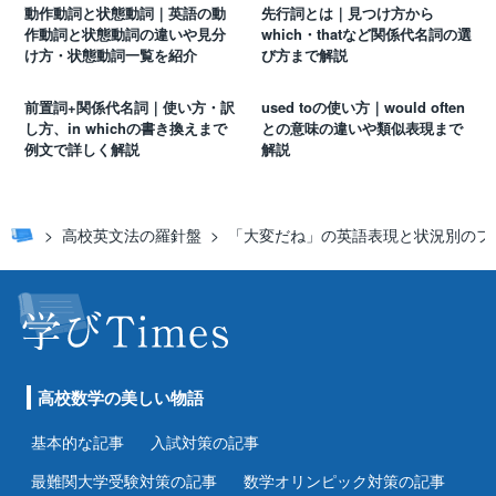
動作動詞と状態動詞｜英語の動
先行詞とは｜見つけ方から
作動詞と状態動詞の違いや見分
which・thatなど関係代名詞の選
け方・状態動詞一覧を紹介
び方まで解説
前置詞+関係代名詞｜使い方・訳
used toの使い方｜would often
し方、in whichの書き換えまで
との意味の違いや類似表現まで
例文で詳しく解説
解説
高校英文法の羅針盤
「大変だね」の英語表現と状況別のフ
高校数学の美しい物語
基本的な記事
入試対策の記事
最難関大学受験対策の記事
数学オリンピック対策の記事