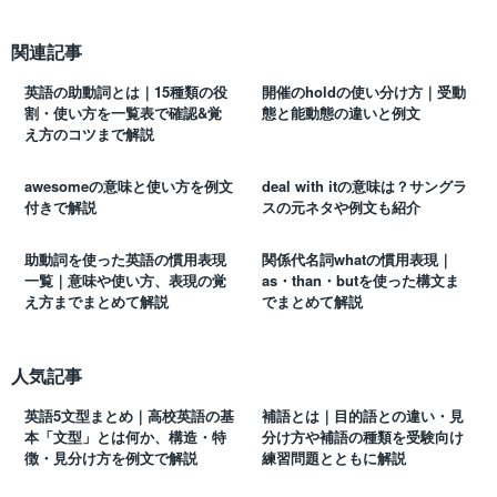
関連記事
英語の助動詞とは｜15種類の役
開催のholdの使い分け方｜受動
割・使い方を一覧表で確認&覚
態と能動態の違いと例文
え方のコツまで解説
awesomeの意味と使い方を例文
deal with itの意味は？サングラ
付きで解説
スの元ネタや例文も紹介
助動詞を使った英語の慣用表現
関係代名詞whatの慣用表現｜
一覧｜意味や使い方、表現の覚
as・than・butを使った構文ま
え方までまとめて解説
でまとめて解説
人気記事
英語5文型まとめ｜高校英語の基
補語とは｜目的語との違い・見
本「文型」とは何か、構造・特
分け方や補語の種類を受験向け
徴・見分け方を例文で解説
練習問題とともに解説