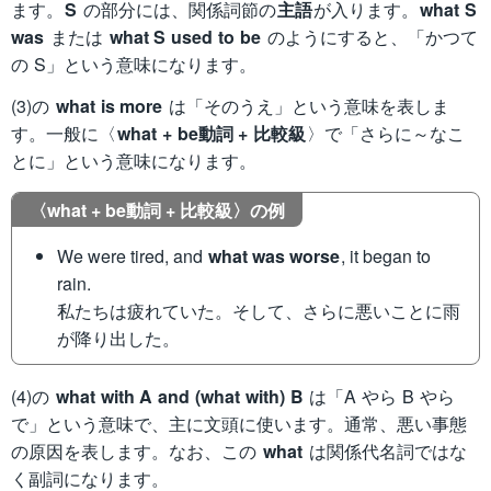
ます。
S
の部分には、関係詞節の
主語
が入ります。
what S
was
または
what S used to be
のようにすると、「かつて
の S」という意味になります。
(3)の
what is more
は「そのうえ」という意味を表しま
す。一般に〈
what + be動詞 + 比較級
〉で「さらに～なこ
とに」という意味になります。
〈what + be動詞 + 比較級〉の例
We were tired, and
what was worse
, it began to
rain.
私たちは疲れていた。そして、さらに悪いことに雨
が降り出した。
(4)の
what with A and (what with) B
は「A やら B やら
で」という意味で、主に文頭に使います。通常、悪い事態
の原因を表します。なお、この
what
は関係代名詞ではな
く副詞になります。