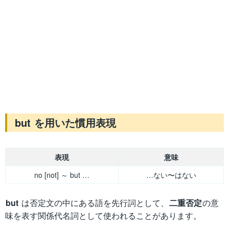
but を用いた慣用表現
表現
意味
no [not] ～ but …
…ない〜はない
but
は否定文の中にある語を先行詞として、
二重否定
の意
味を表す関係代名詞として使われることがあります。