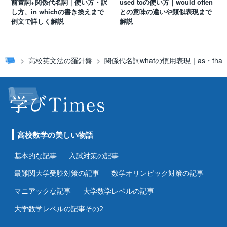
前置詞+関係代名詞｜使い方・訳
used toの使い方｜would often
し方、in whichの書き換えまで
との意味の違いや類似表現まで
例文で詳しく解説
解説
高校英文法の羅針盤
関係代名詞whatの慣用表現｜as・th
高校数学の美しい物語
基本的な記事
入試対策の記事
最難関大学受験対策の記事
数学オリンピック対策の記事
マニアックな記事
大学数学レベルの記事
大学数学レベルの記事その2