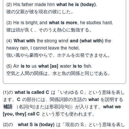
(2) His father made him
what he is (today)
.
彼の父親が彼を現在の彼にした。
(3) He is bright, and
what is more
, he studies hard.
彼は頭が良く、そのうえ熱心に勉強する。
(4)
What with
the strong wind
and (what with)
the
heavy rain, I cannot leave the hotel.
強い風やら豪雨やらで、ホテルを出発できません。
(5) Air
is to
us
what [as]
water
is to
fish.
空気と人間の関係は、水と魚の関係と同じである。
(1)の
what is called C
は「いわゆる C」という意味を表し
ます。
C
の部分には、関係詞節の主語の
what
を説明する
補語
（名詞(句)または形容詞(句)）が入ります。
what we
[you, they] call C
という形でも使われます。
(2)の
what S is (today)
は「現在の S」という意味を表し