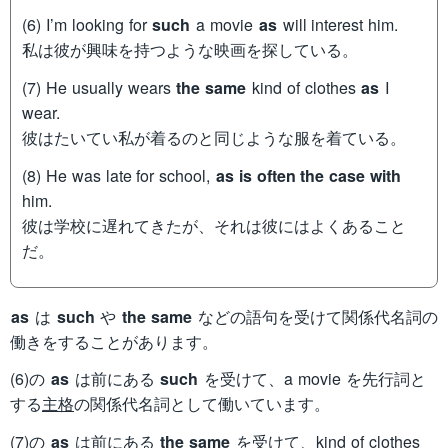
(6) I’m looking for
such
a movie
as
will interest him.
私は彼が興味を持つような映画を探している。
(7) He usually wears
the same
kind of clothes
as
I
wear.
彼はたいてい私が着るのと同じような服を着ている。
(8) He was late for school,
as is often the case with
him.
彼は学校に遅れてきたが、それは彼にはよくあること
だ。
as
は
such
や
the same
などの語句を受けて関係代名詞の
働きをすることがあります。
(6)の
as
は前にある
such
を受けて、a movie を先行詞と
する
主格
の関係代名詞として働いています。
(7)の
as
は前にある
the same
を受けて、kind of clothes