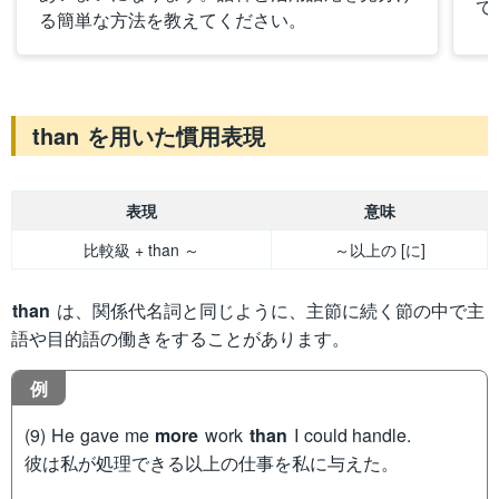
て
る簡単な方法を教えてください。
than を用いた慣用表現
表現
意味
比較級 + than ～
～以上の [に]
than
は、関係代名詞と同じように、主節に続く節の中で主
語や目的語の働きをすることがあります。
例
(9) He gave me
more
work
than
I could handle.
彼は私が処理できる以上の仕事を私に与えた。