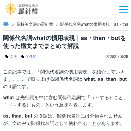
高校英文法の羅針盤
関係代名詞whatの慣用表現｜as・th
関係代名詞whatの慣用表現｜as・than・butを
使った構文までまとめて解説
文法
関係詞
2021/10/25
この記事では、「関係代名詞の慣用表現」を紹介していき
ます。ここで取り上げる関係代名詞は
what
,
as
,
than
,
but
の４語です。
what
は先行詞を中に含む関係代名詞で「（～する）こと」
「（～する）もの」という意味を表します。
as
,
than
,
but
の３語は、関係代名詞には分類されません
が、文の中で関係代名詞として使われることがあります。