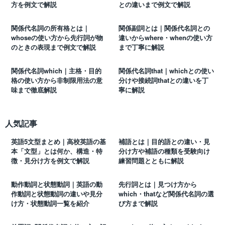
方を例文で解説
との違いまで例文で解説
関係代名詞の所有格とは｜
関係副詞とは｜関係代名詞との
whoseの使い方から先行詞が物
違いからwhere・whenの使い方
のときの表現まで例文で解説
まで丁寧に解説
関係代名詞which｜主格・目的
関係代名詞that｜whichとの使い
格の使い方から非制限用法の意
分けや接続詞thatとの違いを丁
味まで徹底解説
寧に解説
人気記事
英語5文型まとめ｜高校英語の基
補語とは｜目的語との違い・見
本「文型」とは何か、構造・特
分け方や補語の種類を受験向け
徴・見分け方を例文で解説
練習問題とともに解説
動作動詞と状態動詞｜英語の動
先行詞とは｜見つけ方から
作動詞と状態動詞の違いや見分
which・thatなど関係代名詞の選
け方・状態動詞一覧を紹介
び方まで解説