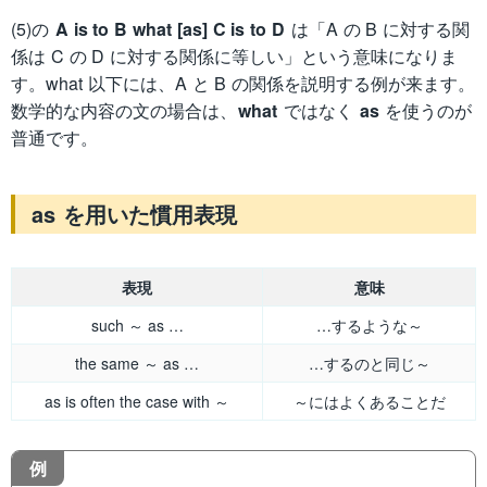
(5)の
A is to B what [as] C is to D
は「A の B に対する関
係は C の D に対する関係に等しい」という意味になりま
す。what 以下には、A と B の関係を説明する例が来ます。
数学的な内容の文の場合は、
what
ではなく
as
を使うのが
普通です。
as を用いた慣用表現
表現
意味
such ～ as …
…するような～
the same ～ as …
…するのと同じ～
as is often the case with ～
～にはよくあることだ
例