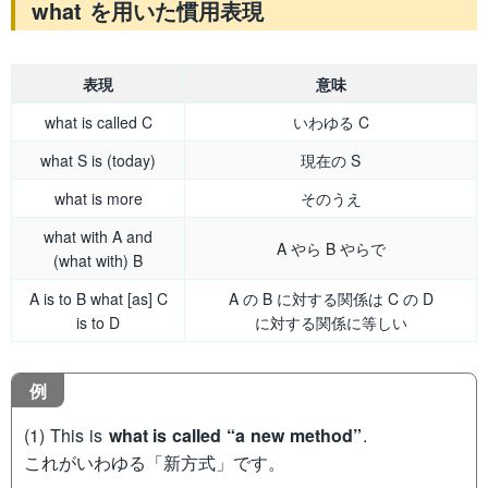
what を用いた慣用表現
表現
意味
what is called C
いわゆる C
what S is (today)
現在の S
what is more
そのうえ
what with A and
A やら B やらで
(what with) B
A is to B what [as] C
A の B に対する関係は C の D
is to D
に対する関係に等しい
例
(1) This is
what is called “a new method”
.
これがいわゆる「新方式」です。