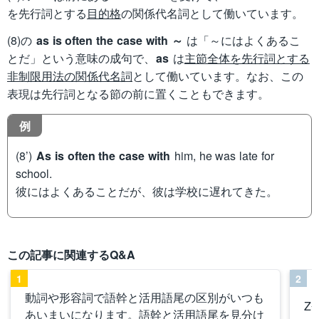
を先行詞とする
目的格
の関係代名詞として働いています。
(8)の
as is often the case with ～
は「～にはよくあるこ
とだ」という意味の成句で、
as
は
主節全体を先行詞とする
非制限用法の関係代名詞
として働いています。なお、この
表現は先行詞となる節の前に置くこともできます。
例
(8’)
As is often the case with
him, he was late for
school.
彼にはよくあることだが、彼は学校に遅れてきた。
この記事に関連するQ&A
1
2
動詞や形容詞で語幹と活用語尾の区別がいつも
Z
あいまいになります。語幹と活用語尾を見分け