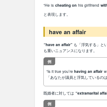
“He is
cheating on
his girlfriend
wit
と表現します。
have an affair
“have an affair”
も「浮気する」と
も重いニュアンスになります。
例
“Is it true you’re
having an affair
wi
「あなたが議員と浮気しているの
既婚者に対しては
“extramarital affa
例