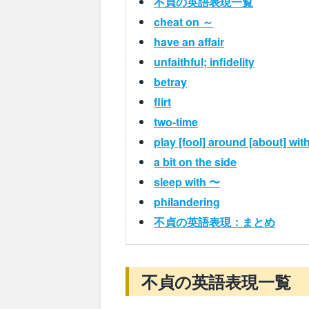
不貞の英語表現一覧
cheat on ～
have an affair
unfaithful; infidelity
betray
flirt
two-time
play [fool] around [about] wit
a bit on the side
sleep with 〜
philandering
不貞の英語表現：まとめ
不貞の英語表現一覧