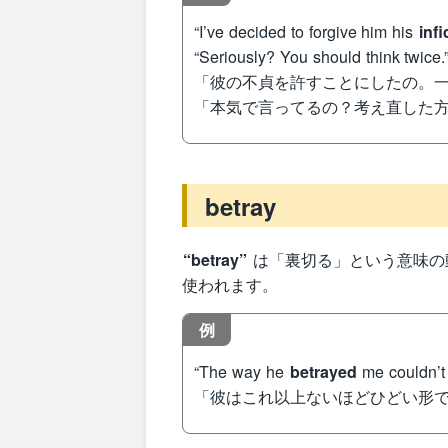
“I’ve decided to forgive him his
infi
“Seriously? You should think twice.
「彼の不貞を許すことにしたの。
「本気で言ってるの？考え直した
betray
“betray”
は「裏切る」という意味の
使われます。
例
“The way he
betrayed
me couldn’t
「彼はこれ以上ないほどひどい形