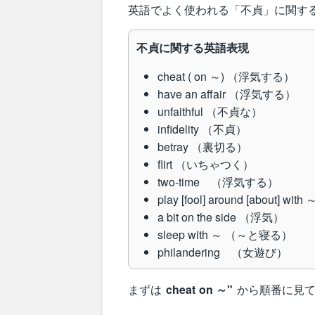
英語でよく使われる「不貞」に関す
不貞に関する英語表現
cheat ( on ～) （浮気する）
have an affair （浮気する）
unfaithful （不貞な）
infidelity （不貞）
betray （裏切る）
flirt （いちゃつく）
two-time （浮気する）
play [fool] around [about
a bit on the side （浮気）
sleep with ～ （～と寝る）
philandering （女遊び）
まずは
cheat on ～"
から順番に見て