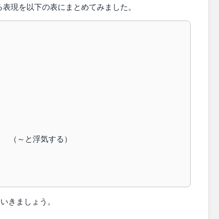
る表現を以下の表にまとめてみました。
] with ～ （～と浮気する）
いきましょう。