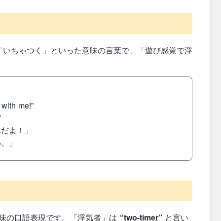
「いちゃつく」といった意味の言葉で、「遊び感覚で浮
。
with me!”
”
んだよ！」
わ。」
味の口語表現です。「浮気者」は
“two-timer”
と言い