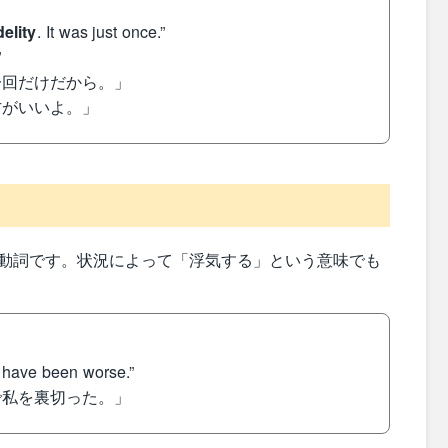
delity
. It was just once.”
”
一回だけだから。」
方がいいよ。」
動詞です。状況によって「浮気する」という意味でも
 have been worse.”
で私を裏切った。」