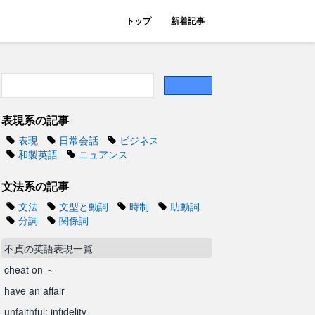
トップ
新着記事
表現系の記事
表現
日常会話
ビジネス
和製英語
ニュアンス
文法系の記事
文法
文型と動詞
時制
助動詞
分詞
関係詞
不貞の英語表現一覧
cheat on ～
have an affair
unfaithful; infidelity