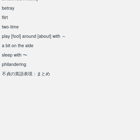
betray
flirt
two-time
play [fool] around [about] with ～
a bit on the side
sleep with 〜
philandering
不貞の英語表現：まとめ