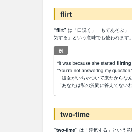
flirt
“flirt”
は「口説く」「もてあそぶ」
気する」という意味でも使われます
例
“It was because she started
flirting
“You’re not answering my question.
「彼女がいちゃついて来たからな
「あなたは私の質問に答えてない
two-time
“two-time”
は「浮気する」という意