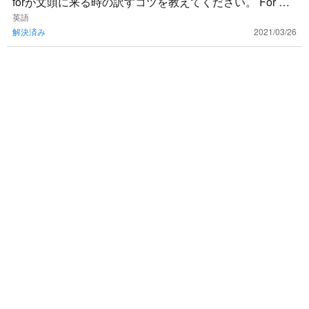
forが文頭に来る時の訳すコツを教えてください。 For Ma
ry's sister, it's difficult t
英語
解決済み
2021/03/26