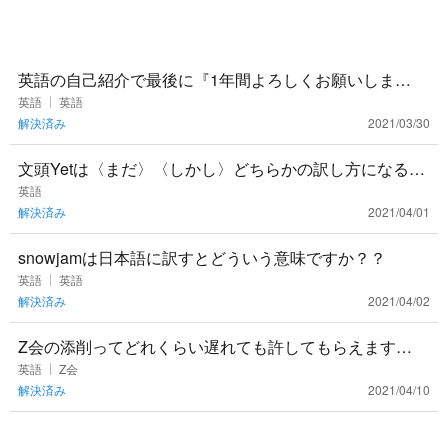
英語の自己紹介で最後に『1年間よろしくお願いしま
す。』と書きたいです。 学校で使ってもOKな言い方は何
英語
英語
解決済み
2021/03/30
かありますか？🙇‍
文頭Yetは〈まだ〉〈しかし〉どちらかの訳し方になると
思いますが、それぞれの見分け方はありますか？
英語
解決済み
2021/04/01
snowjamは日本語に訳すとどういう意味ですか？？
英語
英語
解決済み
2021/04/02
Z会の添削ってどれくらい遅れても許してもらえます
か、、、？ちょっと部活でできなかった間に溜まって困
英語
Z会
解決済み
2021/04/10
ってます。