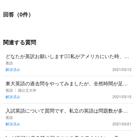
回答（0件）
関連する質問
どなたか英訳お願いします🙇‍♂️私がアメリカにいた時、学
生が高齢の方の手をとって、交通量の多い通りを渡るの
英語
解決済み
2021/03/12
を助けてあげて
東大英語の過去問をやってみましたが、全然時間が足り
ません… 解く順番のセオリーとかあれば、その理由と一
英語
国公立大学
解決済み
2021/03/15
緒に教えてほしいで
入試英語について質問です。私立の英語は問題数が多く
解ききれないことがままあるのですが、どういう対策が
英語
解決済み
2021/03/21
有効でしょうか？