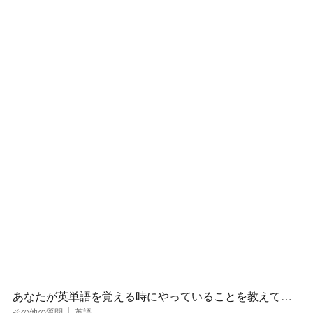
あなたが英単語を覚える時にやっていることを教えてく
ださい
その他の質問
英語