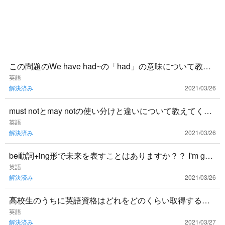
この問題のWe have had~の「had」の意味について教え
てください。 1週間以上もほとんど雪が降っていませ
英語
解決済み
2021/03/26
ん。
must notとmay notの使い分けと違いについて教えてくだ
さい。
英語
解決済み
2021/03/26
be動詞+ing形で未来を表すことはありますか？？ I'm goin
g to NY next month.→来月ニューヨ
英語
解決済み
2021/03/26
高校生のうちに英語資格はどれをどのくらい取得するべ
きでしょうか？
英語
解決済み
2021/03/27