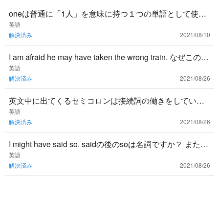
oneは普通に「1人」を意味に持つ１つの単語として使い
ますか？ 例えば loved one 愛する人 のように
英語
解決済み
2021/08/10
I am afraid he may have taken the wrong train. なぜこの文
章は接続詞または
英語
解決済み
2021/08/26
英文中に出てくるセミコロンは接続詞の働きをしている
のですか？
英語
解決済み
2021/08/26
I might have said so. saidの後のsoは名詞ですか？ また、
なぜsoで「そのようなこと」という意
英語
解決済み
2021/08/26