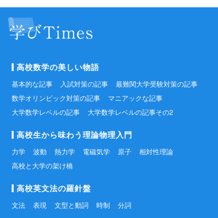
高校数学の美しい物語
基本的な記事
入試対策の記事
最難関大学受験対策の記事
数学オリンピック対策の記事
マニアックな記事
大学数学レベルの記事
大学数学レベルの記事その2
高校生から味わう理論物理入門
力学
波動
熱力学
電磁気学
原子
相対性理論
高校と大学の架け橋
高校英文法の羅針盤
文法
表現
文型と動詞
時制
分詞