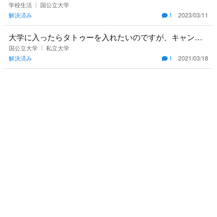
学校生活
国公立大学
解決済み
1
2023/03/11
大学に入ったらタトゥーを入れたいのですが、キャンパ
スで体にタトゥーが入っている人はどのくらいいます
国公立大学
私立大学
解決済み
1
2021/03/18
か？