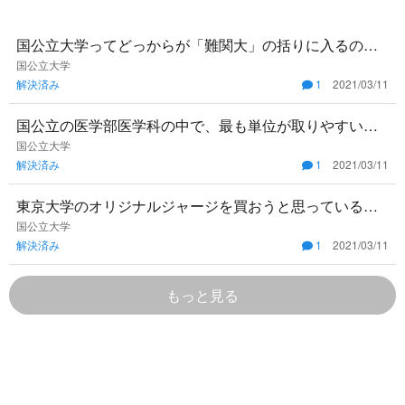
国公立大学ってどっからが「難関大」の括りに入るので
すか？横国とかですか？
国公立大学
解決済み
1
2021/03/11
国公立の医学部医学科の中で、最も単位が取りやすいの
はどこでしょうか？できる限り楽に医者になりたいの
国公立大学
解決済み
1
2021/03/11
で、是非教えて欲しいで
東京大学のオリジナルジャージを買おうと思っているの
ですが、東大生以外が身につけていたら恥ずかしくない
国公立大学
解決済み
1
2021/03/11
ですか？ちなみに京大
もっと見る