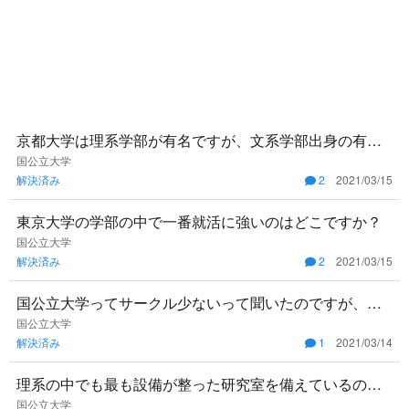
京都大学は理系学部が有名ですが、文系学部出身の有名
人は誰かいらっしゃいますか？
国公立大学
解決済み
2
2021/03/15
東京大学の学部の中で一番就活に強いのはどこですか？
国公立大学
解決済み
2
2021/03/15
国公立大学ってサークル少ないって聞いたのですが、大
体どのくらいの数ですか？
国公立大学
解決済み
1
2021/03/14
理系の中でも最も設備が整った研究室を備えているのは
どこでしょうか？また、その大学の大学院進学率はどの
国公立大学