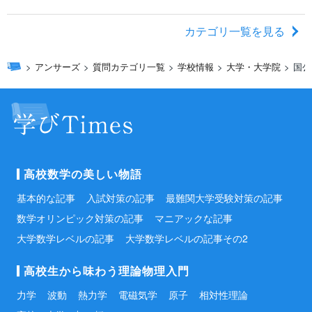
カテゴリ一覧を見る
アンサーズ
質問カテゴリ一覧
学校情報
大学・大学院
国公
高校数学の美しい物語
基本的な記事
入試対策の記事
最難関大学受験対策の記事
数学オリンピック対策の記事
マニアックな記事
大学数学レベルの記事
大学数学レベルの記事その2
高校生から味わう理論物理入門
力学
波動
熱力学
電磁気学
原子
相対性理論