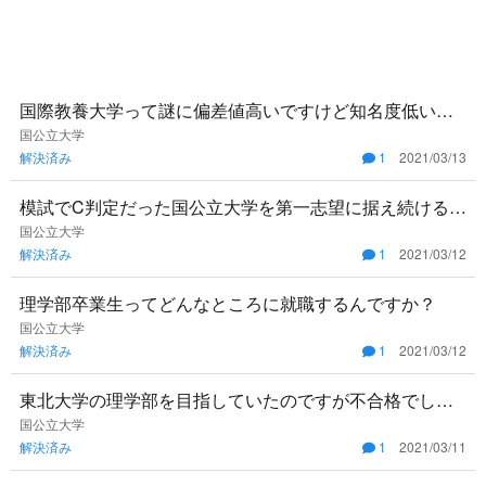
国際教養大学って謎に偏差値高いですけど知名度低いで
すよね。どんな学校でどんな問題が出題されるのです
国公立大学
解決済み
1
2021/03/13
か？
模試でC判定だった国公立大学を第一志望に据え続けるの
はやめた方が良いでしょうか？第二志望の国公立大学の
国公立大学
解決済み
1
2021/03/12
対策も進めたいので
理学部卒業生ってどんなところに就職するんですか？
国公立大学
解決済み
1
2021/03/12
東北大学の理学部を目指していたのですが不合格でし
た。滑り止めとして明治には合格していたのですが、研
国公立大学
解決済み
1
2021/03/11
究で利用する設備や教授