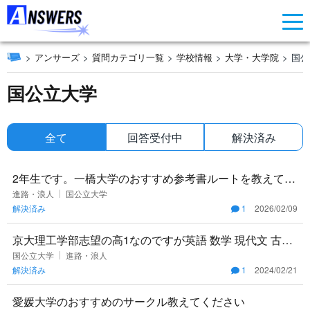
アンサーズ
質問カテゴリ一覧
学校情報
大学・大学院
国公
国公立大学
全て
回答受付中
解決済み
2年生です。一橋大学のおすすめ参考書ルートを教えてく
ださい 今の進捗は、3月までに 英語は、武田塾の地方国
進路・浪人
国公立大学
解決済み
1
2026/02/09
立レベル(単語
京大理工学部志望の高1なのですが英語 数学 現代文 古文
(共テ漢文) 物理 化学 (共テ政経)はどの教科にどのくらい
国公立大学
進路・浪人
解決済み
1
2024/02/21
力を
愛媛大学のおすすめのサークル教えてください