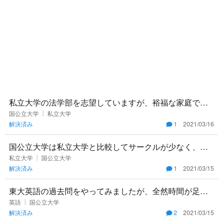
私立大学の法学部を志望していますが、裕福な家庭では
ないので費用が気になります。 学費面を考え、公立大学
国公立大学
私立大学
解決済み
1
2021/03/16
に行きたいと思って
国公立大学は私立大学と比較してサークルが少なく、過
激な遊びが出来ずつまらないと聞いたのですが本当でし
私立大学
国公立大学
解決済み
1
2021/03/15
ょうか？
東大英語の過去問をやってみましたが、全然時間が足り
ません… 解く順番のセオリーとかあれば、その理由と一
英語
国公立大学
解決済み
2
2021/03/15
緒に教えてほしいで