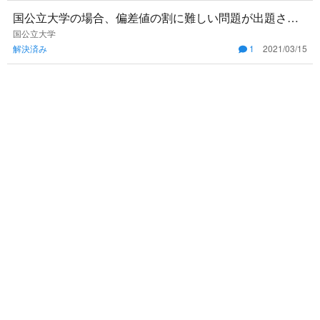
国公立大学の場合、偏差値の割に難しい問題が出題され
たり、といったことが多い気がします。偏差値は参考に
国公立大学
解決済み
1
2021/03/15
しすぎない方が良いの