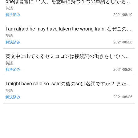
oneは普通に「1人」を意味に持つ１つの単語として使い
ますか？ 例えば loved one 愛する人 のように
英語
解決済み
2021/08/10
I am afraid he may have taken the wrong train. なぜこの文
章は接続詞または
英語
解決済み
2021/08/26
英文中に出てくるセミコロンは接続詞の働きをしている
のですか？
英語
解決済み
2021/08/26
I might have said so. saidの後のsoは名詞ですか？ また、
なぜsoで「そのようなこと」という意
英語
解決済み
2021/08/26