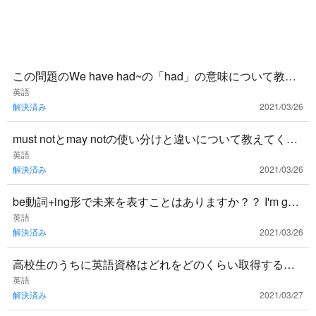
この問題のWe have had~の「had」の意味について教え
てください。 1週間以上もほとんど雪が降っていませ
英語
解決済み
2021/03/26
ん。
must notとmay notの使い分けと違いについて教えてくだ
さい。
英語
解決済み
2021/03/26
be動詞+ing形で未来を表すことはありますか？？ I'm goin
g to NY next month.→来月ニューヨ
英語
解決済み
2021/03/26
高校生のうちに英語資格はどれをどのくらい取得するべ
きでしょうか？
英語
解決済み
2021/03/27