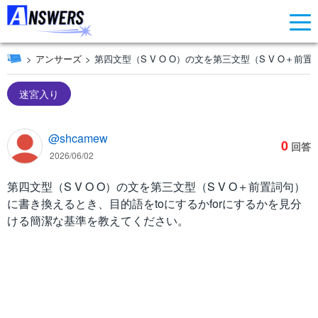
アンサーズ
第四文型（S V O O）の文を第三文型（S V O＋前
迷宮入り
@shcamew
0
回答
2026/06/02
第四文型（S V O O）の文を第三文型（S V O＋前置詞句）
に書き換えるとき、目的語をtoにするかforにするかを見分
ける簡潔な基準を教えてください。