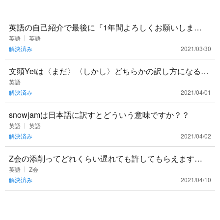
英語の自己紹介で最後に『1年間よろしくお願いしま
す。』と書きたいです。 学校で使ってもOKな言い方は何
英語
英語
解決済み
2021/03/30
かありますか？🙇‍
文頭Yetは〈まだ〉〈しかし〉どちらかの訳し方になると
思いますが、それぞれの見分け方はありますか？
英語
解決済み
2021/04/01
snowjamは日本語に訳すとどういう意味ですか？？
英語
英語
解決済み
2021/04/02
Z会の添削ってどれくらい遅れても許してもらえます
か、、、？ちょっと部活でできなかった間に溜まって困
英語
Z会
解決済み
2021/04/10
ってます。