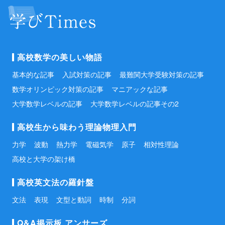
高校数学の美しい物語
基本的な記事
入試対策の記事
最難関大学受験対策の記事
数学オリンピック対策の記事
マニアックな記事
大学数学レベルの記事
大学数学レベルの記事その2
高校生から味わう理論物理入門
力学
波動
熱力学
電磁気学
原子
相対性理論
高校と大学の架け橋
高校英文法の羅針盤
文法
表現
文型と動詞
時制
分詞
Q&A掲示板 アンサーズ