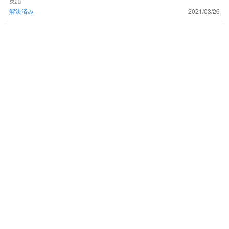
ry's sister, it's difficult t
英語
解決済み
2021/03/26