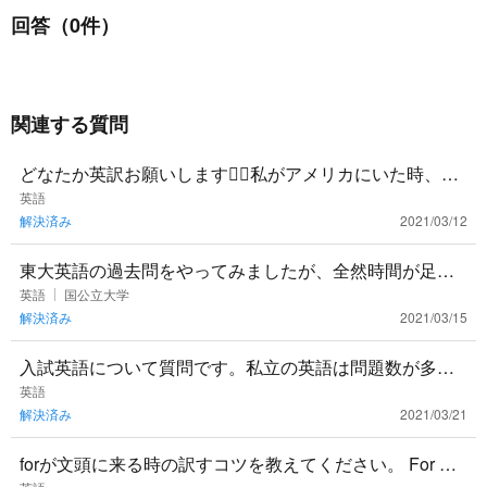
回答（0件）
関連する質問
どなたか英訳お願いします🙇‍♂️私がアメリカにいた時、学
生が高齢の方の手をとって、交通量の多い通りを渡るの
英語
解決済み
2021/03/12
を助けてあげて
東大英語の過去問をやってみましたが、全然時間が足り
ません… 解く順番のセオリーとかあれば、その理由と一
英語
国公立大学
解決済み
2021/03/15
緒に教えてほしいで
入試英語について質問です。私立の英語は問題数が多く
解ききれないことがままあるのですが、どういう対策が
英語
解決済み
2021/03/21
有効でしょうか？
forが文頭に来る時の訳すコツを教えてください。 For Ma