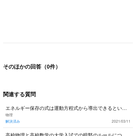
そのほかの回答（0件）
関連する質問
エネルギー保存の式は運動方程式から導出できるという
話を聞いたのですが，具体的にどうやるんでしょうか？
物理
解決済み
2021/03/11
高校物理と高校数学の大学入試での暗黙のルールについ