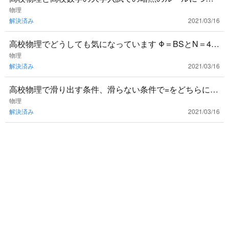
て疑問があります。 高校物理は必ず問題に出てきた文字
物理
解決済み
2021/03/16
を全て使って答えな
高校物理でどうしても気になっています Φ＝BSとN＝4π
kQはどういう関係ですか？一緒に使ったり繋がっていた
物理
解決済み
2021/03/16
りしませんか
高校物理で滑り出す条件、滑らない条件で=をどちらに入
れればよいですか？ 高校物理で滑り出す条件を求めよと
物理
解決済み
2021/03/16
いう問題がよく出