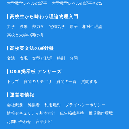
大学数学レベルの記事
大学数学レベルの記事その2
高校生から味わう理論物理入門
力学
波動
熱力学
電磁気学
原子
相対性理論
高校と大学の架け橋
高校英文法の羅針盤
文法
表現
文型と動詞
時制
分詞
Q&A掲示板 アンサーズ
トップ
質問のカテゴリ
質問の一覧
質問する
運営者情報
会社概要
編集者
利用規約
プライバシーポリシー
情報セキュリティ基本方針
広告掲載基準
推奨動作環境
お問い合わせ
言語ナビ