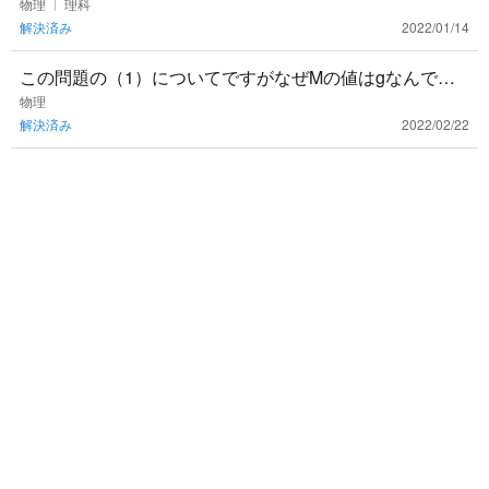
を引く力ってどうやって図で表されますか？ ^￣￣￣￣￣
物理
理科
解決済み
2022/01/14
￣^
この問題の（1）についてですがなぜMの値はgなんでし
ょうか…
物理
解決済み
2022/02/22