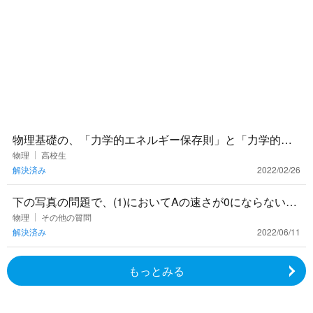
物理基礎の、「力学的エネルギー保存則」と「力学的エ
ネルギーと仕事の関係」 は何が違うんですか？ 問題によ
物理
高校生
解決済み
2022/02/26
って使い分けて解
下の写真の問題で、(1)においてAの速さが0にならない理
由を教えてください。 解答は相対速度が0になることか
物理
その他の質問
解決済み
2022/06/11
らAとBの速
もっとみる