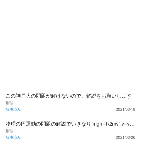
この神戸大の問題が解けないので、解説をお願いします
物理
解決済み
2021/03/19
物理の円運動の問題の解説でいきなり mgh=1/2mv² v=√2g
h と出てきました。 この1/2mv²って何ですか？
物理
解決済み
2021/03/26