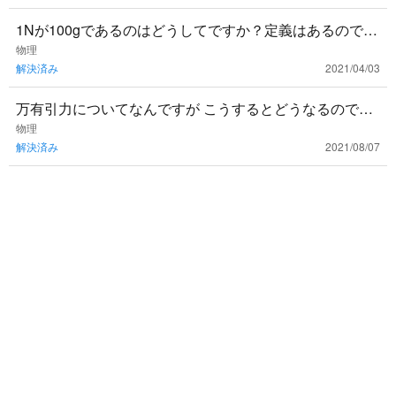
1Nが100gであるのはどうしてですか？定義はあるのです
か？
物理
解決済み
2021/04/03
万有引力についてなんですが こうするとどうなるのです
か？ (質量mの小球が距離Rで質量Mの物体から受ける時
物理
解決済み
2021/08/07
です) $$