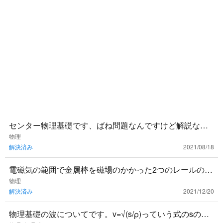
センター物理基礎です、ばね問題なんですけど解説なく
て困ってます😅わかりやすく教えてください
物理
解決済み
2021/08/18
電磁気の範囲で金属棒を磁場のかかった2つのレールの上
に置いて電流を流す問題において、フレミングの左手の
物理
解決済み
2021/12/20
使い方を教えていた
物理基礎の波についてです。v=√(s/ρ)っていう式のsの弦