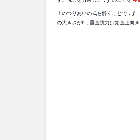
f
f=
上のつりあいの式を解くことで，
f
N
の大きさが0，垂直抗力は鉛直上向