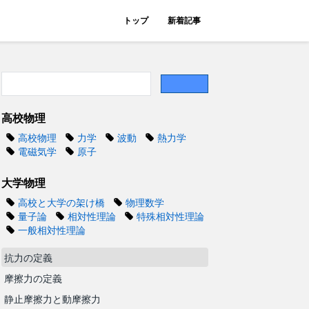
トップ
新着記事
高校物理
高校物理
力学
波動
熱力学
電磁気学
原子
大学物理
高校と大学の架け橋
物理数学
量子論
相対性理論
特殊相対性理論
一般相対性理論
抗力の定義
摩擦力の定義
静止摩擦力と動摩擦力