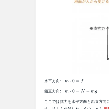
m\cdot0=f
水平方向:
⋅
0
=
m
f
m\cdot0=N-
鉛直方向:
⋅
0
=
−
m
N
m
g
mg
ここでは抗力を水平方向と鉛直方向
f
す。抗力を分解した，
のことを
摩