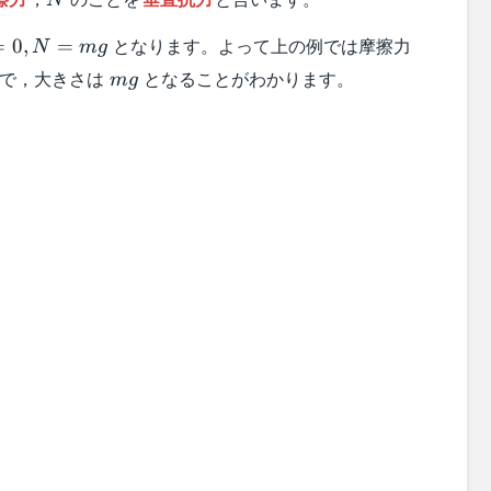
N
0,
となります。よって上の例では摩擦力
=
0
,
=
N
m
g
=mg
mg
きで，大きさは
となることがわかります。
m
g