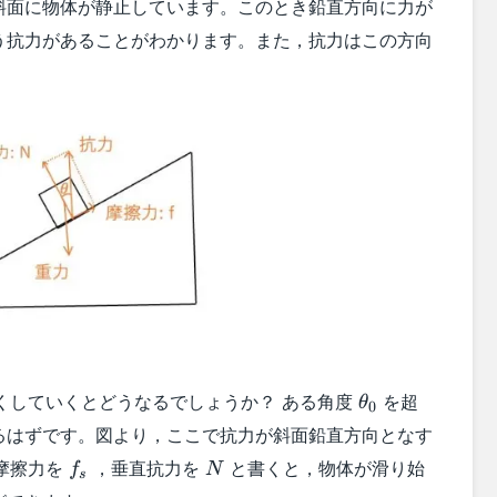
斜面に物体が静止しています。このとき鉛直方向に力が
う抗力があることがわかります。また，抗力はこの方向
\theta_0
くしていくとどうなるでしょうか？ ある角度
を超
θ
0
るはずです。図より，ここで抗力が斜面鉛直方向となす
f_s
N
摩擦力を
，垂直抗力を
と書くと，物体が滑り始
f
N
s