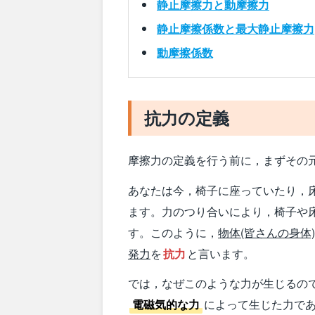
静止摩擦力と動摩擦力
静止摩擦係数と最大静止摩擦力
動摩擦係数
抗力の定義
摩擦力の定義を行う前に，まずその
あなたは今，椅子に座っていたり，
ます。力のつり合いにより，椅子や
す。このように，
物体(皆さんの身体
発力
を
抗力
と言います。
では，なぜこのような力が生じるの
電磁気的な力
によって生じた力で