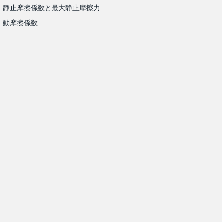
静止摩擦係数と最大静止摩擦力
動摩擦係数