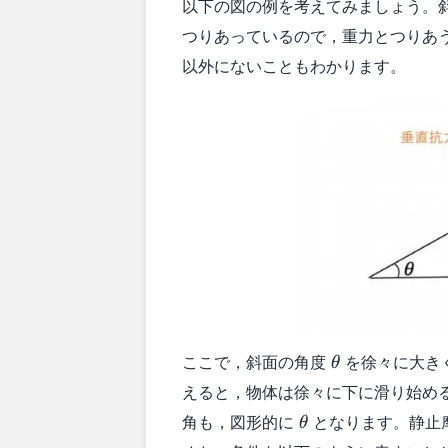
以下の図の例を考えてみましょう。
つりあっているので，重力とつりあ
以外にないこともわかります。
\theta
ここで，斜面の角度
を徐々に大き
θ
えると，物体は徐々に下に滑り始め
\theta
角も，図形的に
となります。静止
θ