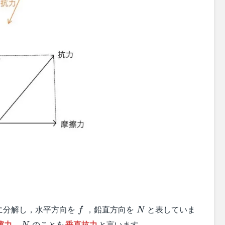
f
N
に分解し，水平方向を
，鉛直方向を
と表していま
f
N
N
擦力
，
のことを
垂直抗力
と言います。