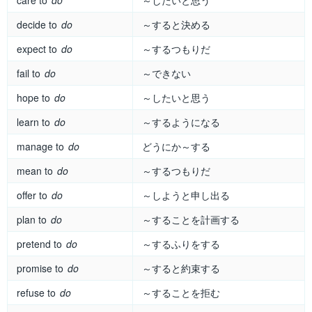
decide to
do
～すると決める
expect to
do
～するつもりだ
fail to
do
～できない
hope to
do
～したいと思う
learn to
do
～するようになる
manage to
do
どうにか～する
mean to
do
～するつもりだ
offer to
do
～しようと申し出る
plan to
do
～することを計画する
pretend to
do
～するふりをする
promise to
do
～すると約束する
refuse to
do
～することを拒む