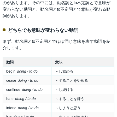
のがあります。その中には、動名詞とto不定詞とで意味が
変わらない動詞と、動名詞とto不定詞とで意味が変わる動
詞があります。
どちらでも意味が変わらない動詞
まず、動名詞とto不定詞とでほぼ同じ意味を表す動詞を紹
介します。
動詞
意味
begin
doing / to do
～し始める
cease
doing / to do
～することをやめる
continue
doing / to do
～し続ける
hate
doing / to do
～することを嫌う
intend
doing / to do
～しようと思う
like
doing / to do
～することが好きだ