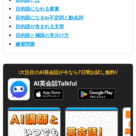
目的語になれる要素
目的語になるto不定詞と動名詞
目的語が含まれる文型
目的語と補語の見分け方
練習問題
\大注目のAI英会話が今なら7日間お試し無料!/
AI英会話Talkful