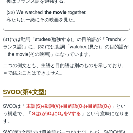
彼はフランス語を勉強する。
(32) We watched
the movie
together.
私たちは一緒にその映画を見た。
(31)では動詞「studies(勉強する)」の目的語が「French(フ
ランス語)」に、(32)では動詞「watched(見た)」の目的語が
「the movie(その映画)」になっています。
二つの例文とも、主語と目的語は別のものを示しており、
＝で結ぶことはできません。
SVOO(第4文型)
SVOOは「
主語(S)+動詞(V)+目的語(O₁)+目的語(O₂)
」とい
う構造で、「
Sは(が)O₁にO₂をVする
」という意味になりま
す。
SVO(第3文型)では目的語が一つだけでしたが、SVOO(第4