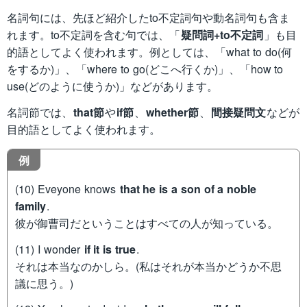
名詞句には、先ほど紹介したto不定詞句や動名詞句も含ま
れます。to不定詞を含む句では、「
疑問詞+to不定詞
」も目
的語としてよく使われます。例としては、「what to do(何
をするか)」、「where to go(どこへ行くか)」、「how to
use(どのように使うか)」などがあります。
名詞節では、
that節
や
if節
、
whether節
、
間接疑問文
などが
目的語としてよく使われます。
例
(10) Eveyone knows
that he is a son of a noble
family
.
彼が御曹司だということはすべての人が知っている。
(11) I wonder
if it is true
.
それは本当なのかしら。(私はそれが本当かどうか不思
議に思う。)