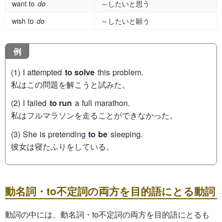
want to
do
～したいと思う
wish to
do
～したいと願う
例
(1) I attempted
to solve
this problem.
私はこの問題を解こうと試みた。
(2) I failed
to run
a full marathon.
私はフルマラソンを走ることができなかった。
(3) She is pretending
to be
sleeping.
彼女は寝たふりをしている。
動名詞・to不定詞の両方を目的語にとる動詞
動詞の中には、動名詞・to不定詞の両方を目的語にとるも