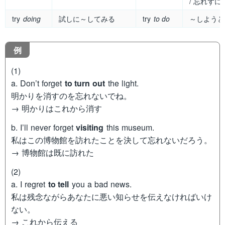
/ 忘れずに
try
doing
試しに～してみる
try
to do
～しようと
例
(1)
a. Don’t forget
to turn out
the light.
明かりを消すのを忘れないでね。
→ 明かりはこれから消す
b. I’ll never forget
visiting
this museum.
私はこの博物館を訪れたことを決して忘れないだろう。
→ 博物館は既に訪れた
(2)
a. I regret
to tell
you a bad news.
私は残念ながらあなたに悪い知らせを伝えなければいけ
ない。
→ これから伝える