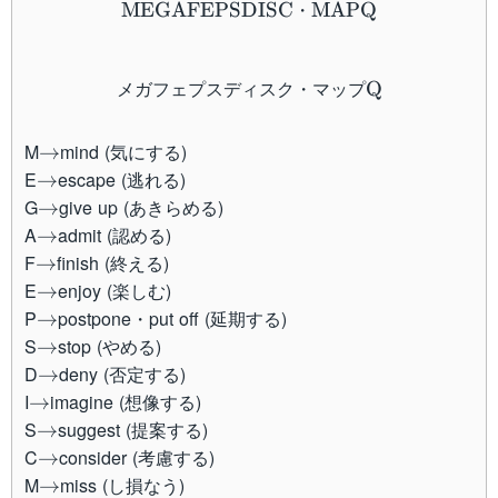
・
MEGAFEPSDISC
MAPQ
\text{メガフェプスディ
メガフェプスディスク・マップ
Q
\to
M
mind (気にする)
→
\to
E
escape (逃れる)
→
\to
G
give up (あきらめる)
→
\to
A
admit (認める)
→
\to
F
finish (終える)
→
\to
E
enjoy (楽しむ)
→
\to
P
postpone・put off (延期する)
→
\to
S
stop (やめる)
→
\to
D
deny (否定する)
→
\to
I
imagine (想像する)
→
\to
S
suggest (提案する)
→
\to
C
consider (考慮する)
→
\to
M
miss (し損なう)
→