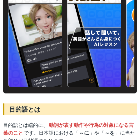
目的語とは
目的語とは端的に、
動詞が表す動作や行為の対象になる言
葉のこと
です。日本語における「
～に
」や「
～を
」に当た