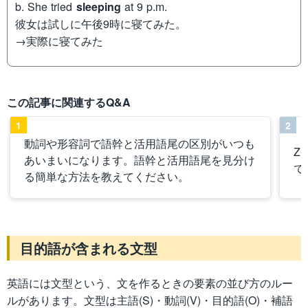
b. She tried
sleeping
at 9 p.m.
彼女は試しに午後9時に寝てみた。
→実際に寝てみた
この記事に関連するQ&A
1
2
動詞や形容詞で語幹と活用語尾の区別がいつも
Z
あいまいになります。語幹と活用語尾を見分け
て
る簡単な方法を教えてください。
目的語が含まれる文型
英語には文型という、文を作るときの要素の並び方のルー
ルがあります。文型は主語(S)・動詞(V)・目的語(O)・補語