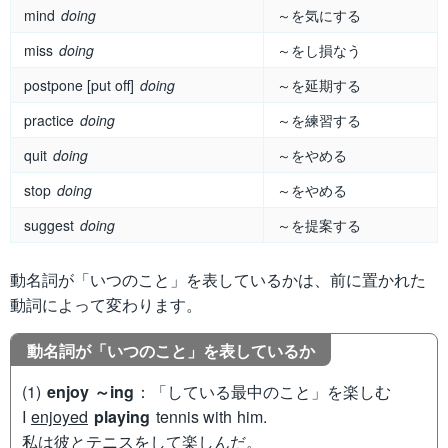
mind
doing
～を気にする
miss
doing
～をし損なう
postpone [put off]
doing
～を延期する
practice
doing
～を練習する
quit
doing
～をやめる
stop
doing
～をやめる
suggest
doing
～を提案する
動名詞が「いつのこと」を表しているかは、前に置かれた
動詞によって変わります。
動名詞が「いつのこと」を表しているか
(1)
enjoy ～ing
：「している最中のこと」を楽しむ
I
enjoyed
playing
tennis with him.
私は彼とテニスをして楽しんだ。