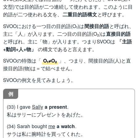
文型)では目的語が二つ連続して使われます。このように目
的語が二つ使われる文を、
二重目的語構文
と呼びます。
SVOOにおける一つ目の目的語(O₁)は
間接目的語
と呼ばれ、
主に「人」が入ります。二つ目の目的語(O₂)は
直接目的語
と呼ばれ、主に「物」が入ります。つまりSVOOは
「主語
+動詞+人+物」
の構文であると言えます。
SVOOの特徴は「
O₁≠O₂
」、つまり、間接目的語(人)と直
接目的語(物)は＝で結べません。
SVOOの例文を見てみましょう。
例
(33) I gave
Sally
a present
.
私はサリーにプレゼントをあげた。
(34) Sarah bought
me
a watch
.
サラは私に腕時計を買ってくれた。