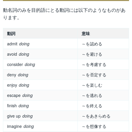
動名詞のみを目的語にとる動詞には以下のようなものがあ
ります。
動詞
意味
admit
doing
～を認める
avoid
doing
～を避ける
consider
doing
～を考慮する
deny
doing
～を否定する
enjoy
doing
～を楽しむ
escape
doing
～を逃れる
finish
doing
～を終える
give up
doing
～をあきらめる
imagine
doing
～を想像する