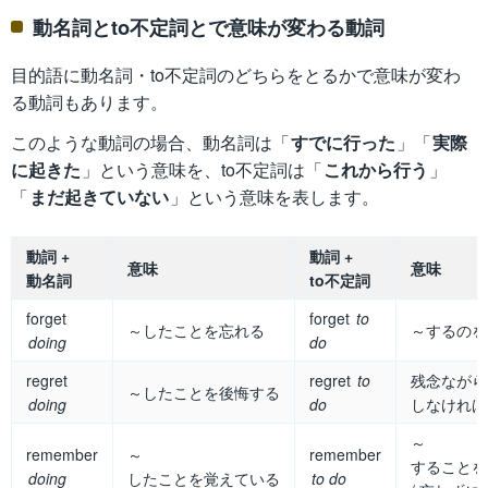
動名詞とto不定詞とで意味が変わる動詞
目的語に動名詞・to不定詞のどちらをとるかで意味が変わ
る動詞もあります。
このような動詞の場合、動名詞は「
すでに行った
」「
実際
に起きた
」という意味を、to不定詞は「
これから行う
」
「
まだ起きていない
」という意味を表します。
動詞 +
動詞 +
意味
意味
動名詞
to不定詞
forget
forget
to
～したことを忘れる
～するのを
doing
do
regret
regret
to
残念ながら
～したことを後悔する
doing
do
しなければ
～
remember
～
remember
することを
doing
したことを覚えている
to do