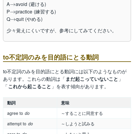
\to
A
avoid (避ける)
→
\to
P
practice (練習する)
→
\to
Q
quit (やめる)
→
少々覚えにくいですが、参考にしてみてください。
to不定詞のみを目的語にとる動詞
to不定詞のみを目的語にとる動詞には以下のようなものが
あります。これらの動詞は「
まだ起こっていないこと
」
「
これから起こること
」を表す傾向があります。
動詞
意味
agree to
do
～することに同意する
attempt to
do
～しようと試みる
care to
do
～したいと思う