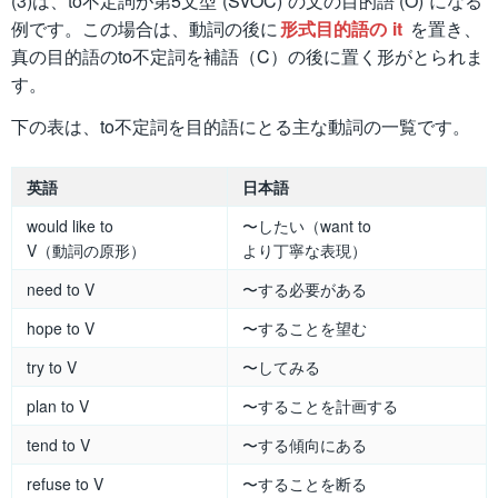
(3)は、to不定詞が第5文型 (SVOC) の文の目的語 (O) になる
例です。この場合は、動詞の後に
形式目的語の it
を置き、
真の目的語のto不定詞を補語（C）の後に置く形がとられま
す。
下の表は、to不定詞を目的語にとる主な動詞の一覧です。
英語
日本語
would like to
〜したい（want to
V（動詞の原形）
より丁寧な表現）
need to V
〜する必要がある
hope to V
〜することを望む
try to V
〜してみる
plan to V
〜することを計画する
tend to V
〜する傾向にある
refuse to V
〜することを断る