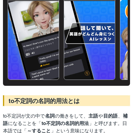
to不定詞の名詞的用法とは
to不定詞が文の中で
名詞
の働きをして、
主語
や
目的語
、
補
語
になることを「
to不定詞の名詞的用法
」と呼びます。日
本語では「
～すること
」という意味になります。