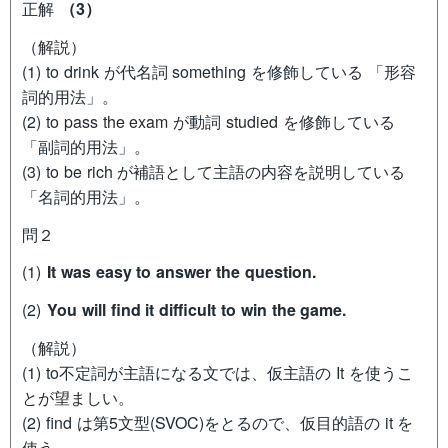
正解
（3）
（解説）
(1) to drink が代名詞 something を修飾している 「形容
詞的用法」。
(2) to pass the exam が動詞 studied を修飾している
「副詞的用法」。
(3) to be rich が補語として主語の内容を説明している
「名詞的用法」。
問２
(1)
It was easy to answer the question.
(2)
You will find it difficult to win the game.
（解説）
(1) to不定詞が主語になる文では、仮主語の It を使うこ
とが望ましい。
(2) find は第5文型(SVOC)をとるので、仮目的語の it を
使う.