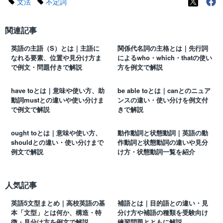
文法
不定詞
関連記事
英語の主語（S）とは｜主語に
関係代名詞の主格とは｜先行詞
なれる要素、位置や見分け方ま
によるwho・which・thatの使い
で例文・問題付きで解説
方を例文で解説
have toとは｜意味や使い方、助
be able toとは｜canとのニュア
動詞mustとの違いや使い分けま
ンスの違い・使い分けを例文付
で例文で解説
きで解説
ought toとは｜意味や使い方、
動作動詞と状態動詞｜英語の動
shouldとの違い・使い分けまで
作動詞と状態動詞の違いや見分
例文で解説
け方・状態動詞一覧を紹介
人気記事
英語5文型まとめ｜高校英語の基
補語とは｜目的語との違い・見
本「文型」とは何か、構造・特
分け方や補語の種類を受験向け
徴・見分け方を例文で解説
練習問題とともに解説