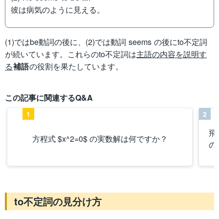
彼は病気のように見える。
(1)ではbe動詞の後に、(2)では動詞 seems の後にto不定詞
が続いています。これらのto不定詞は
主語の内容を説明す
る
補語
の役割を果たしています。
この記事に関連するQ&A
1
2
飛
方程式 $x^2=0$ の実数解は何ですか？
の
to不定詞の見分け方