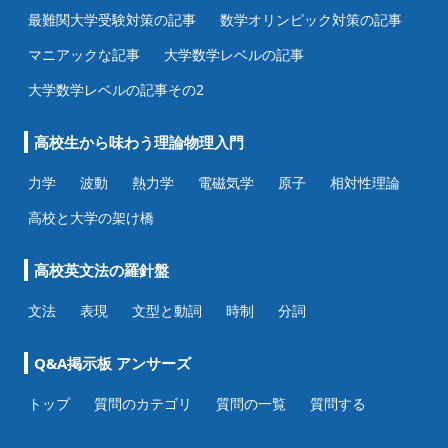
最難関大学受験対策の記事
数学オリンピック対策の記事
マニアックな記事
大学数学レベルの記事
大学数学レベルの記事その2
高校生から味わう理論物理入門
力学
波動
熱力学
電磁気学
原子
相対性理論
高校と大学の架け橋
高校英文法の羅針盤
文法
表現
文型と動詞
時制
分詞
Q&A掲示板 アンサーズ
トップ
質問のカテゴリ
質問の一覧
質問する