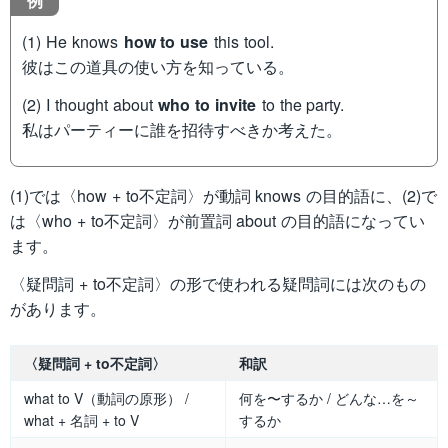
例
(1) He knows
how to use
this tool.
彼はこの道具の使い方を知っている。
(2) I thought about
who to invite
to the party.
私はパーティーに誰を招待すべきか考えた。
(1)では〈how + to不定詞〉が動詞 knows の目的語に、(2)で
は〈who + to不定詞〉が前置詞 about の目的語になってい
ます。
〈疑問詞 + to不定詞〉の形で使われる疑問詞には次のもの
があります。
〈疑問詞 + to不定詞〉
和訳
what to V（動詞の原形） /
何を〜するか / どんな…を～
what + 名詞 + to V
するか