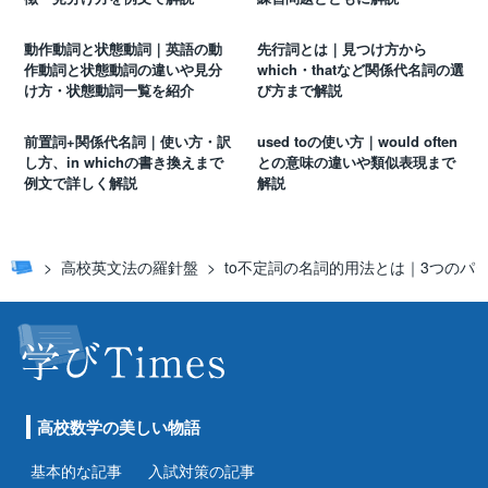
動作動詞と状態動詞｜英語の動
先行詞とは｜見つけ方から
作動詞と状態動詞の違いや見分
which・thatなど関係代名詞の選
け方・状態動詞一覧を紹介
び方まで解説
前置詞+関係代名詞｜使い方・訳
used toの使い方｜would often
し方、in whichの書き換えまで
との意味の違いや類似表現まで
例文で詳しく解説
解説
高校英文法の羅針盤
to不定詞の名詞的用法とは｜3つの
高校数学の美しい物語
基本的な記事
入試対策の記事