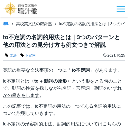
高校英文法の羅針盤
to不定詞の名詞的用法とは｜3つの
to不定詞の名詞的用法とは｜3つのパターンと
他の用法との見分け方も例文つきで解説
文法
不定詞
2021/10/25
英語の重要な文法事項の一つに「
to不定詞
」があります。
to不定詞とは〈
to + 動詞の原形
〉という形をとる句のこと
で、
動詞の性質を残しながら名詞・形容詞・副詞のいずれ
かの働きをします
。
この記事では、to不定詞の用法の一つである名詞的用法に
ついて説明していきます。
to不定詞の形容詞的用法、副詞的用法についてはこちらの