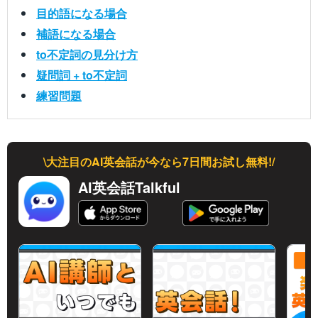
目的語になる場合
補語になる場合
to不定詞の見分け方
疑問詞 + to不定詞
練習問題
\大注目のAI英会話が今なら7日間お試し無料!/
AI英会話Talkful