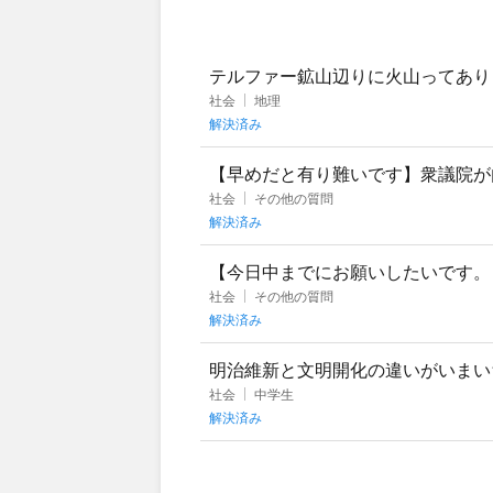
テルファー鉱山辺りに火山ってあり
社会
地理
解決済み
【早めだと有り難いです】衆議院が
れた場合、内閣は10日以内に衆議
社会
その他の質問
解決済み
【今日中までにお願いしたいです。
つですか？解答よろしくお願いします
社会
その他の質問
解決済み
明治維新と文明開化の違いがいまい
社会
中学生
解決済み