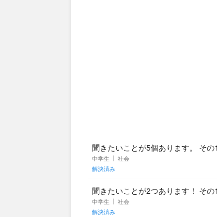
聞きたいことが5個あります。 そ
なく天皇に対して個々に責任を負う
中学生
社会
解決済み
聞きたいことが2つあります！ その
は議会にあるものですか？ 明治の
中学生
社会
解決済み