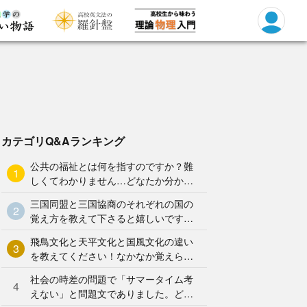
カテゴリQ&Aランキング
公共の福祉とは何を指すのですか？難
1
しくてわかりません…どなたか分かり
やすく解説していただけませんか泣
三国同盟と三国協商のそれぞれの国の
2
覚え方を教えて下さると嬉しいです。
よろしくお願いします。
飛鳥文化と天平文化と国風文化の違い
3
を教えてください！なかなか覚えられ
ません…
社会の時差の問題で「サマータイム考
4
えない」と問題文でありました。どの