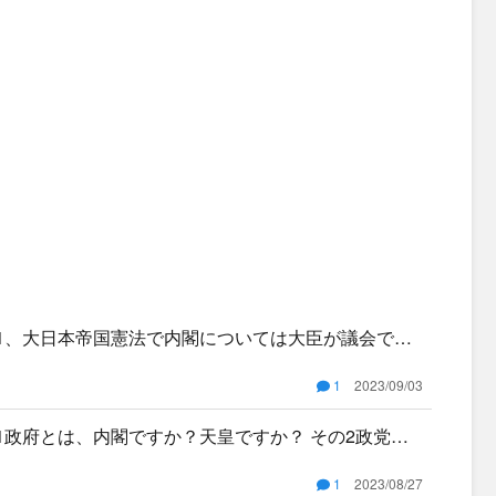
の1、大日本帝国憲法で内閣については大臣が議会では
とはど
1
2023/09/03
1政府とは、内閣ですか？天皇ですか？ その2政党と
勉強
1
2023/08/27