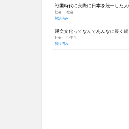
戦国時代に実際に日本を統一した人
ち、どの人が歴史的に「天下統一」
社会
社会
解決済み
縄文文化ってなんであんなに長く続
ったんですか？
社会
中学生
解決済み