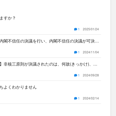
ますか？
1
2025/01/24
内閣不信任の決議を行い、内閣不信任の決議が可決さ
院の解散
1
2024/11/04
】非核三原則が決議されたのは、何故(きっかけ)、い
🙇🏻
1
2024/09/28
ちよくわかりません
1
2024/02/14