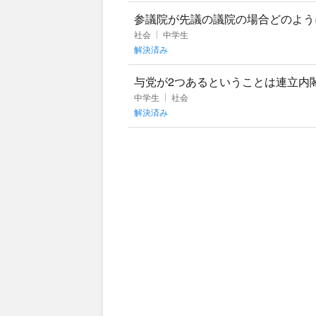
参議院が先議の議院の場合どのよう
否決された。というような場合、参
社会
中学生
解決済み
与党が2つあるということは連立内
いてあるのですが自由民主党の議席
中学生
社会
解決済み