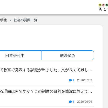
中学生
社会の質問一覧
回答受付中
解決済み
て教室で発表する課題が出ました。文が長くて難しい
だけだと
1
2026/07/02
る理由は何ですか？この制度の目的を簡潔に教えてく
1
2026/06/06