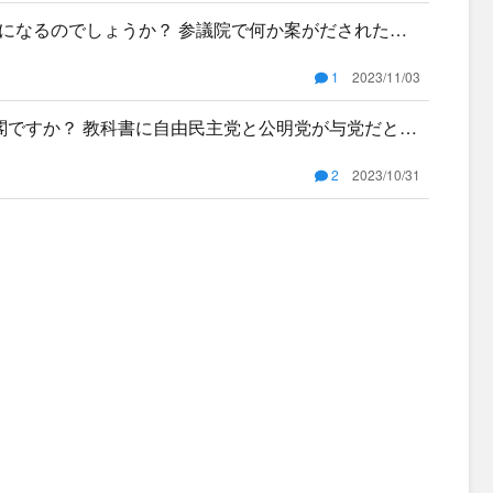
になるのでしょうか？ 参議院で何か案がだされたが
議院で可
1
2023/11/03
閣ですか？ 教科書に自由民主党と公明党が与党だと書
数は2
2
2023/10/31