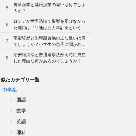
ような制度ですか？
養殖漁業と栽培漁業の違いは何でしょ
5
うか？
ロシアが世界恐慌で影響を受けなかっ
6
た理由は『ソ連は五カ年計画という計
画経済を進めていたから。』だそうで
南蛮貿易と朱印船貿易の主な違いは何
すが、なぜ五か年計
7
でしょうか？小学生の息子に聞かれて
答えられませんでした…
治安維持法と普通選挙法が同時に成立
8
した理由な何かあるのでしょうか？
似たカテゴリ一覧
中学生
国語
数学
英語
理科