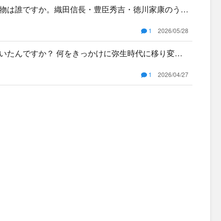
物は誰ですか。織田信長・豊臣秀吉・徳川家康のう
を成し遂げ
1
2026/05/28
いたんですか？ 何をきっかけに弥生時代に移り変わ
1
2026/04/27