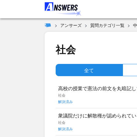
アンサーズ
質問カテゴリ一覧
社会
全て
高校の授業で憲法の前文を丸暗記し
古い言い回しが多く、ただ繰り返す
社会
解決済み
衆議院だけに解散権が認められてい
ださい。
社会
解決済み