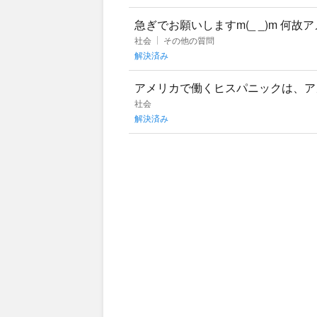
急ぎでお願いしますm(_ _)m 何
社会
その他の質問
解決済み
アメリカで働くヒスパニックは、ア
者ですか？
社会
解決済み