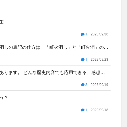

1
2023/09/30
消しの表記の仕方は、「町火消し」と「町火消」のど
も正しい
1
2023/09/23
あります。 どんな歴史内容でも応用できる、感想の
いただけ
2
2023/09/19
う？
1
2023/09/18