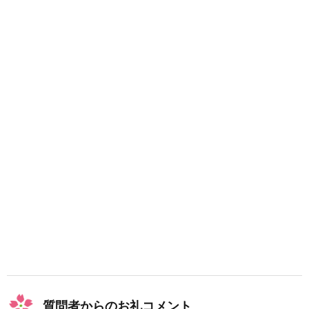
s
x
fr
fr
x
}
a
a
=
{
c
c
\
\
{
{
d
c
1
1
fr
o
}
}
a
s
{
{
c
x
1
\
{
}
+
c
\
\
\
o
t
ti
t
s
a
m
a
^
n
es
n
{
x
\
^
2
}
c
{
}
{
o
2
x
1
s
}
}
+
^
x
\
{
}
t
質問者からのお礼コメント
2