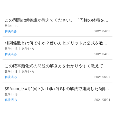
この問題の解答誰か教えてください。 「円柱の体積を
V、表面積をS、高さをh、底面の半径をrとする。 （１）
数学Ⅱ・B
解決済み
2021/04/03
Vをh、rで表
相関係数とは何ですか？使い方とメリットと公式を教え
てほしいです。
数学Ⅱ・B
数学Ⅰ・A
解決済み
2021/04/05
この確率漸化式の問題の解き方をわかりやすく教えてく
ださい！（１）ができれば（２）もできるのですが、
数学Ⅱ・B
数学Ⅰ・A
解決済み
2021/05/07
（２）にいつもたどり着けません......
$$ \sum_{k=1}^{n} k(k+1)(k+2) $$ の解法で連続した3個の
積の和は4個の積の差を利用するこ
数学Ⅱ・B
解決済み
2021/05/21