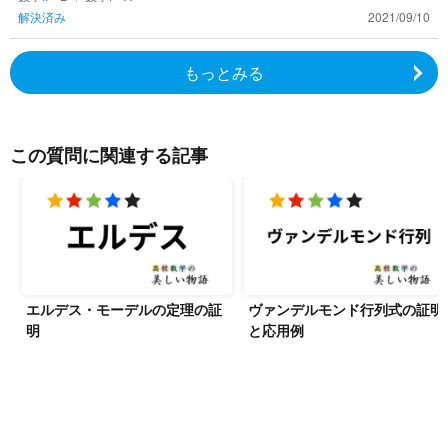
解決済み
2021/09/10
か？興
もっとみる
この質問に関連する記事
エルデス・モーデルの定理の証
ヴァンデルモンド行列式の証明
明
と応用例