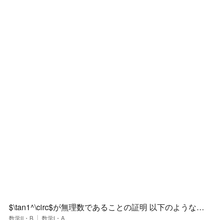
$\tan1^\circ$が無理数であることの証明 以下のような数
学的帰納法および加法定理を使ったのはどうでしょう
数学Ⅱ・B
数学Ⅰ・A