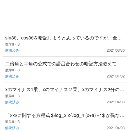
sin3θ、cos3θを暗記しようと思っているのですが、全く
頭に入ってきません。どうすればよいでしょうか？
数学Ⅱ・B
解決済み
2021/03/30
二倍角と半角の公式での語呂合わせの暗記方法教えてく
ださい！！
数学Ⅱ・B
解決済み
2021/04/02
xのマイナス1乗、xのマイナス２乗、xのマイナス2分の1
乗はどのように表しますか？
数学Ⅱ・B
解決済み
2021/04/03
「$x$に関する方程式 $\log_2 x-\log_4 (x+a) =1$ が異なる
2つの実数気を持つための実数$a$
数学Ⅱ・B
解決済み
2021/04/03