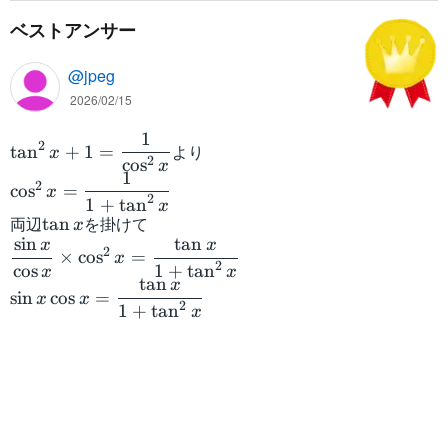
ベストアンサー
@jpeg
2026/02/15
1
\
2
より
tan
+
1
=
x
2
cos
t
x
1
\
a
2
cos
=
x
2
1
+
tan
c
x
n
両辺
\
を掛けて
tan
x
o
^
sin
tan
t
x
x
\
s
2
×
cos
=
{
x
2
a
cos
1
+
tan
d
x
^
x
2
tan
x
\
n
fr
{
sin
cos
=
x
x
}
2
1
+
tan
si
x
x
a
2
x
n
c
}
+
x
{
x
1
\
\
=
=
c
si
\
\
o
n
d
d