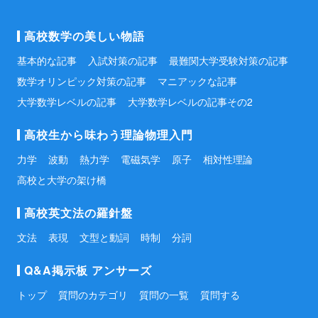
高校数学の美しい物語
基本的な記事
入試対策の記事
最難関大学受験対策の記事
数学オリンピック対策の記事
マニアックな記事
大学数学レベルの記事
大学数学レベルの記事その2
高校生から味わう理論物理入門
力学
波動
熱力学
電磁気学
原子
相対性理論
高校と大学の架け橋
高校英文法の羅針盤
文法
表現
文型と動詞
時制
分詞
Q&A掲示板 アンサーズ
トップ
質問のカテゴリ
質問の一覧
質問する