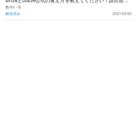
sin3θとcos3θ公式の覚え方を教えてください！語呂合わ
せなどあると嬉しいです！
数学Ⅱ・B
解決済み
2021/03/30