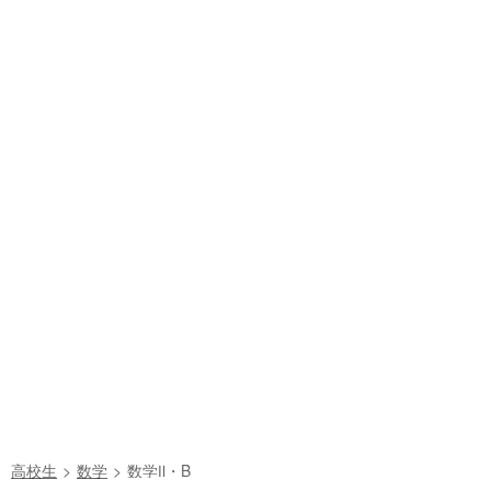
高校生
数学
数学Ⅱ・B