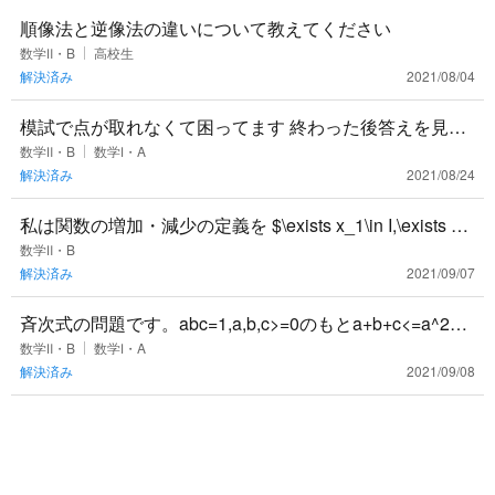
順像法と逆像法の違いについて教えてください
数学Ⅱ・B
高校生
解決済み
2021/08/04
模試で点が取れなくて困ってます 終わった後答えを見る
前に解き直したら解けるのに本番になると時間に気を取
数学Ⅱ・B
数学Ⅰ・A
解決済み
2021/08/24
られすぎてめちゃく
私は関数の増加・減少の定義を $\exists x_1\in I,\exists x_
2\in I; x_1<x_2 \
数学Ⅱ・B
解決済み
2021/09/07
斉次式の問題です。abc=1,a,b,c>=0のもとa+b+c<=a^2+b
^2+c^2を証明せよ。どなたか詳しい解説し
数学Ⅱ・B
数学Ⅰ・A
解決済み
2021/09/08