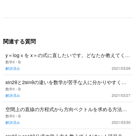
関連する質問
y＝logｘを x＝の式に直したいです。どなたか教えてくだ
さい！😥
数学Ⅱ・B
解決済み
2021/03/26
sin2θと2sinθの違いを数学が苦手な人に分かりやすく教
えてください🙏🏻
数学Ⅱ・B
解決済み
2021/03/27
空間上の直線の方程式から方向ベクトルを求める方法を
教えてください。 平面の方程式の求め方は分かります
数学Ⅱ・B
解決済み
2021/03/30
が、空間上の直線の方