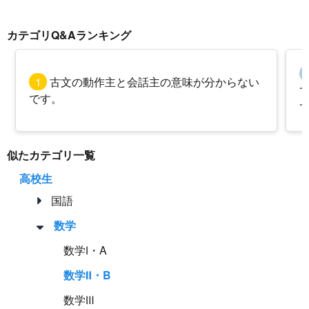
カテゴリQ&Aランキング
1
古文の動作主と会話主の意味が分からない
です。
似たカテゴリ一覧
高校生
国語
数学
数学Ⅰ・A
数学Ⅱ・B
数学Ⅲ