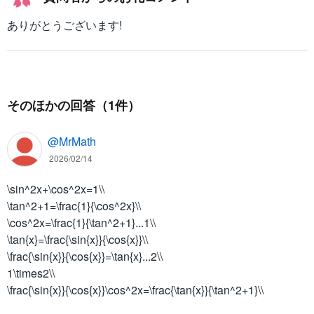
a
}
ありがとうございます!
n
x
^
=
{
\
2
d
}
fr
そのほかの回答（1件）
x
a
}
c
@MrMath
{
\
2026/02/14
t
\sin^2x+\cos^2x=1\\
a
\tan^2+1=\frac{1}{\cos^2x}\\
n
\cos^2x=\frac{1}{\tan^2+1}...1\\
x
\tan{x}=\frac{\sin{x}}{\cos{x}}\\
}
{
\frac{\sin{x}}{\cos{x}}=\tan{x}...2\\
1
1\times2\\
+
\frac{\sin{x}}{\cos{x}}\cos^2x=\frac{\tan{x}}{\tan^2+1}\\
\