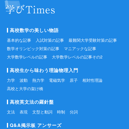
高校数学の美しい物語
基本的な記事
入試対策の記事
最難関大学受験対策の記事
数学オリンピック対策の記事
マニアックな記事
大学数学レベルの記事
大学数学レベルの記事その2
高校生から味わう理論物理入門
力学
波動
熱力学
電磁気学
原子
相対性理論
高校と大学の架け橋
高校英文法の羅針盤
文法
表現
文型と動詞
時制
分詞
Q&A掲示板 アンサーズ