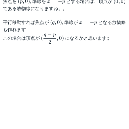
焦点を
(
, 準線を
x
とする場合は、頂点が
(
(
,
0
)
=
−
(
0
,
0
)
p
x
p
p
=
0
である放物線になりますね。。
,
-
,
0
p
0
平行移動すれば焦点が
(
, 準線が
x
となる放物線
(
,
0
)
=
−
q
x
p
)
)
q
=
も作れます
−
,
-
q
p
(
この場合は頂点が
になるかと思います;;
(
,
0
)
0
p
2
\
)
d
f
r
a
c
{
q
-
p
}
{
2
}