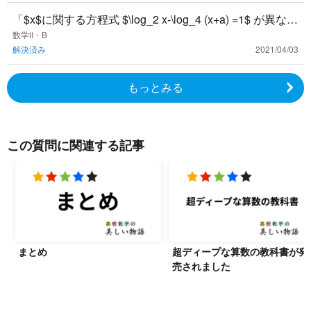
「$x$に関する方程式 $\log_2 x-\log_4 (x+a) =1$ が異なる
2つの実数気を持つための実数$a$
数学Ⅱ・B
解決済み
2021/04/03
もっとみる
この質問に関連する記事
まとめ
超ディープな算数の教科書が発
売されました