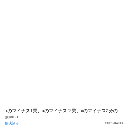
xのマイナス1乗、xのマイナス２乗、xのマイナス2分の1
乗はどのように表しますか？
数学Ⅱ・B
解決済み
2021/04/03