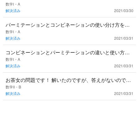
と考えているのですが、いまいち全容を掴むことができ
数学Ⅰ・A
解決済み
2021/03/30
ていません。どなたか
パーミテーションとコンビネーションの使い分け方をど
なたか教えてください。どっちもいけそうな問題の時に
数学Ⅰ・A
解決済み
2021/03/31
困っています…
コンビネーションとパーミテーションの違いと使い方を
教えてください。数学が苦手で教科書を読んでも違いが
数学Ⅰ・A
解決済み
2021/03/31
よく分かりませんでし
お茶女の問題です！ 解いたのですが、答えがないのであ
っているかわかりません 回答解説をお願いします！
数学Ⅱ・B
解決済み
2021/03/31