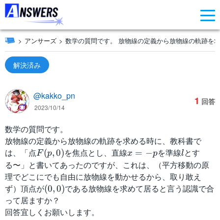
アンサーズ
数学の質問です。 放物線の定義から放物線の軌跡を求
解決済み
@kakko_pn
1
回答
2023/10/14
数学の質問です。
放物線の定義から放物線の軌跡を求める時に、教科書で
は、「点
F
を焦点とし、直線
x
を準線
l
とす
(
,
0
)
=
−
F
p
x
p
l
(
=
る〜」と書いてあったのですが、これは、（平方移動の原
p
-
理でどこにでも自由に放物線を動かせるから、取り敢え
,
p
ず）頂点が
(
である放物線を求めて居ると言う認識で合
(
0
,
0
)
0
0
って居ますか？
)
,
回答宜しくお願いします。