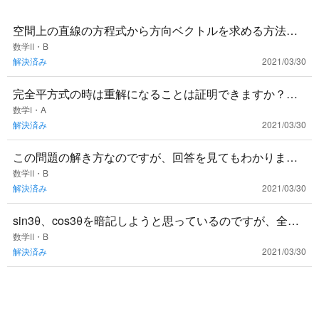
空間上の直線の方程式から方向ベクトルを求める方法を
教えてください。 平面の方程式の求め方は分かります
数学Ⅱ・B
解決済み
2021/03/30
が、空間上の直線の方
完全平方式の時は重解になることは証明できますか？途
中式含め教えてください。
数学Ⅰ・A
解決済み
2021/03/30
この問題の解き方なのですが、回答を見てもわかりませ
んでした。どなたか解法を詳しく教えてください。
数学Ⅱ・B
解決済み
2021/03/30
sin3θ、cos3θを暗記しようと思っているのですが、全く
頭に入ってきません。どうすればよいでしょうか？
数学Ⅱ・B
解決済み
2021/03/30