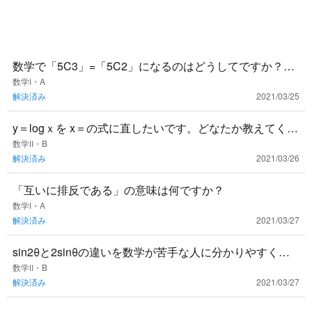
数学で「5C3」=「5C2」になるのはどうしてですか？両
方10になる原理をどなたか教えていただけないでしょう
数学Ⅰ・A
解決済み
2021/03/25
か🙇‍♀️
y＝logｘを x＝の式に直したいです。どなたか教えてくだ
さい！😥
数学Ⅱ・B
解決済み
2021/03/26
「互いに排反である」の意味は何ですか？
数学Ⅰ・A
解決済み
2021/03/27
sin2θと2sinθの違いを数学が苦手な人に分かりやすく教
えてください🙏🏻
数学Ⅱ・B
解決済み
2021/03/27