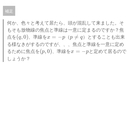
0
)
補足
何か、色々と考えて居たら、頭が混乱して来ました。そ
もそも放物線の焦点と準線は一意に定まるのですか？焦
点を
(
、準線を
x
（
p
）とすることも出来
(
,
0
)
=
−

=
q
x
p
p
q
q
=
\
る様なきがするのですが、、、焦点と準線を一意に定め
,
-
n
るために焦点を
(
、準線を
x
と定めて居るので
(
,
0
)
=
−
p
x
p
0
p
e
p
=
しょうか？
)
q
,
-
q
0
p
)