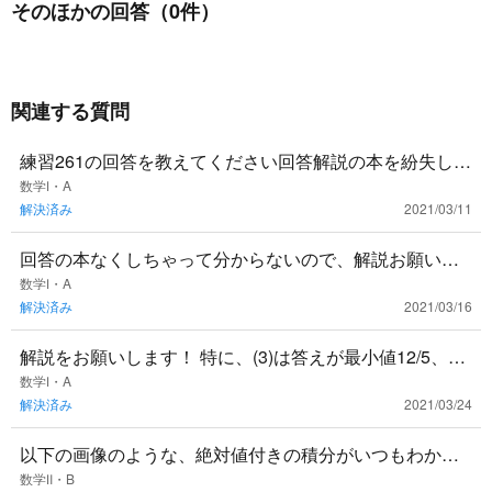
そのほかの回答（0件）
関連する質問
練習261の回答を教えてください回答解説の本を紛失して
しまいました・・・
数学Ⅰ・A
解決済み
2021/03/11
回答の本なくしちゃって分からないので、解説お願いし
ます。
数学Ⅰ・A
解決済み
2021/03/16
解説をお願いします！ 特に、(3)は答えが最小値12/5、最
大値4と言うのはわかるのですが、そこまでどのようにた
数学Ⅰ・A
解決済み
2021/03/24
どり着く
以下の画像のような、絶対値付きの積分がいつもわから
なくなってしまいます この問題の回答解説と、解くさい
数学Ⅱ・B