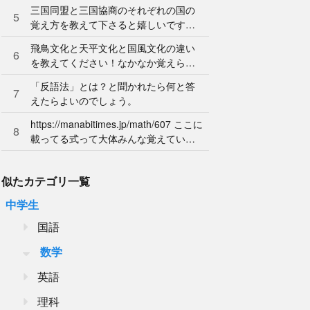
ん。やり方を教えてください。
三国同盟と三国協商のそれぞれの国の
5
覚え方を教えて下さると嬉しいです。
よろしくお願いします。
飛鳥文化と天平文化と国風文化の違い
6
を教えてください！なかなか覚えられ
ません…
「反語法」とは？と聞かれたら何と答
7
えたらよいのでしょう。
https://manabitimes.jp/math/607 ここに
8
載ってる式って大体みんな覚えている
ものなのですか？
似たカテゴリ一覧
中学生
国語
数学
英語
理科