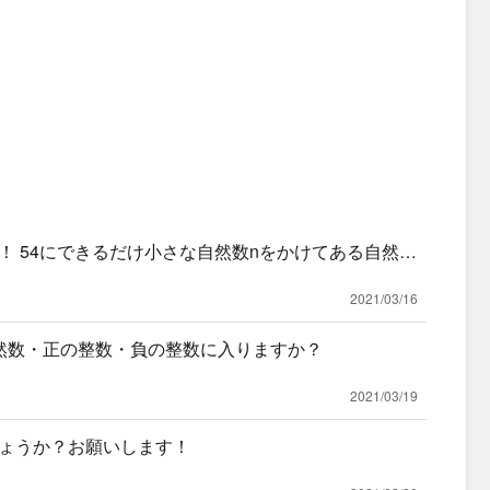
！ 54にできるだけ小さな自然数nをかけてある自然数
うな
2021/03/16
然数・正の整数・負の整数に入りますか？
2021/03/19
ょうか？お願いします！