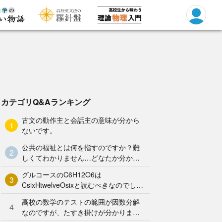
カテゴリQ&Aランキング
古文の動作主と会話主の意味が分から
1
ないです。
公共の福祉とは何を指すのですか？難
2
しくてわかりません…どなたか分かり
やすく解説していただけませんか泣
グルコースのC6H12O6は
3
CsixHtwelveOsixと読むべきなのでしょ
うか？何となく、CろくHじゅうにOろ
高校の数学のテストの範囲が因数分解
く と
4
なのですが、たすき掛けが分かりませ