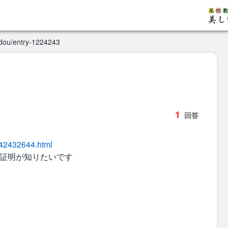
adou/entry-1224243
1
回答
242432644.html
の証明が知りたいです