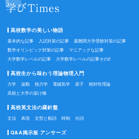
高校数学の美しい物語
基本的な記事
入試対策の記事
最難関大学受験対策の記事
数学オリンピック対策の記事
マニアックな記事
大学数学レベルの記事
大学数学レベルの記事その2
高校生から味わう理論物理入門
力学
波動
熱力学
電磁気学
原子
相対性理論
高校と大学の架け橋
高校英文法の羅針盤
文法
表現
文型と動詞
時制
分詞
Q&A掲示板 アンサーズ