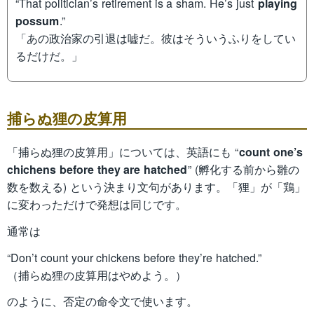
“That politician’s retirement is a sham. He’s just
playing
possum
.”
「あの政治家の引退は嘘だ。彼はそういうふりをしてい
るだけだ。」
捕らぬ狸の皮算用
「捕らぬ狸の皮算用」については、英語にも “
count one’s
chichens before they are hatched
” (孵化する前から雛の
数を数える) という決まり文句があります。「狸」が「鶏」
に変わっただけで発想は同じです。
通常は
“Don’t count your chickens before they’re hatched.”
（捕らぬ狸の皮算用はやめよう。）
のように、否定の命令文で使います。