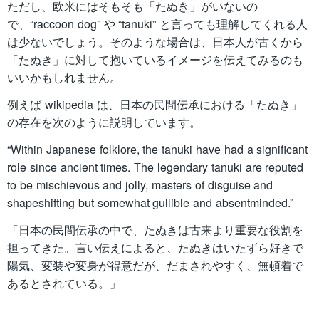
ただし、欧米にはそもそも「たぬき」がいないの
で、“raccoon dog” や “tanuki” と言っても理解してくれる人
は少ないでしょう。そのような場合は、日本人が古くから
「たぬき」に対して抱いているイメージを伝えてみるのも
いいかもしれません。
例えば wikipedia は、日本の民間伝承における「たぬき」
の存在を次のように説明しています。
“Within Japanese folklore, the tanuki have had a significant
role since ancient times. The legendary tanuki are reputed
to be mischievous and jolly, masters of disguise and
shapeshifting but somewhat gullible and absentminded.”
「日本の民間伝承の中で、たぬきは古来より重要な役割を
担ってきた。言い伝えによると、たぬきはいたずら好きで
陽気、変装や変身が得意だが、だまされやすく、無頓着で
あるとされている。」