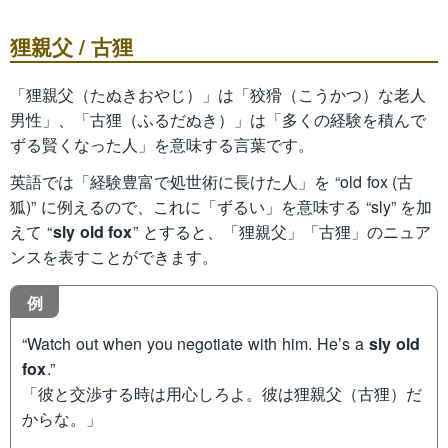
狸親父 / 古狸
「狸親父（たぬきおやじ）」は「狡猾（こうかつ）な老人
男性」、「古狸（ふるだぬき）」は「多くの経験を積んで
ずる賢くなった人」を意味する言葉です。
英語では「経験豊富で処世術に長けた人」を “old fox (古
狐)” に例えるので、これに「ずるい」を意味する “sly” を加
えて “
sly old fox
” とすると、「狸親父」「古狸」のニュア
ンスを表すことができます。
例
“Watch out when you negotiate with him. He’s a
sly old
fox
.”
「彼と交渉する時は用心しろよ。彼は狸親父（古狸）だ
からな。」