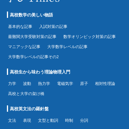
高校数学の美しい物語
基本的な記事
入試対策の記事
最難関大学受験対策の記事
数学オリンピック対策の記事
マニアックな記事
大学数学レベルの記事
大学数学レベルの記事その2
高校生から味わう理論物理入門
力学
波動
熱力学
電磁気学
原子
相対性理論
高校と大学の架け橋
高校英文法の羅針盤
文法
表現
文型と動詞
時制
分詞