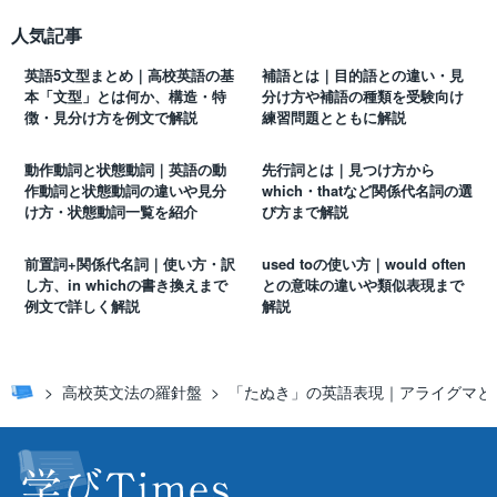
人気記事
英語5文型まとめ｜高校英語の基
補語とは｜目的語との違い・見
本「文型」とは何か、構造・特
分け方や補語の種類を受験向け
徴・見分け方を例文で解説
練習問題とともに解説
動作動詞と状態動詞｜英語の動
先行詞とは｜見つけ方から
作動詞と状態動詞の違いや見分
which・thatなど関係代名詞の選
け方・状態動詞一覧を紹介
び方まで解説
前置詞+関係代名詞｜使い方・訳
used toの使い方｜would often
し方、in whichの書き換えまで
との意味の違いや類似表現まで
例文で詳しく解説
解説
高校英文法の羅針盤
「たぬき」の英語表現｜アライグマと