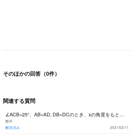
そのほかの回答（0件）
関連する質問
∠ACB=25°、AB=AD, DB=DCのとき、xの角度をもとめ
る。上の問題の解答の導き方がわからないので誰か教え
数学
解決済み
2021/03/11
てく