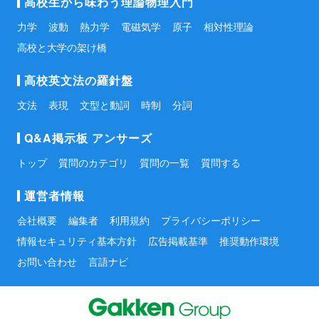
高校生から味わう理論物理入門
力学
波動
熱力学
電磁気学
原子
相対性理論
高校と大学の架け橋
高校英文法の羅針盤
文法
表現
文型と動詞
時制
分詞
Q&A掲示板 アンサーズ
トップ
質問のカテゴリ
質問の一覧
質問する
運営者情報
会社概要
編集者
利用規約
プライバシーポリシー
情報セキュリティ基本方針
広告掲載基準
推奨動作環境
お問い合わせ
言語ナビ