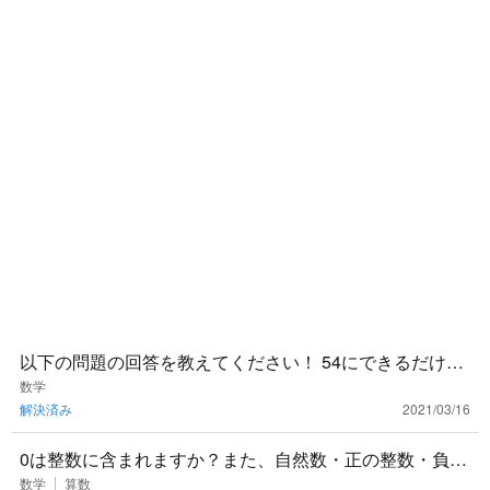
以下の問題の回答を教えてください！ 54にできるだけ小
さな自然数nをかけてある自然数の2乗にしたい。nは幾つ
数学
解決済み
2021/03/16
でどのような
0は整数に含まれますか？また、自然数・正の整数・負の
整数に入りますか？
数学
算数