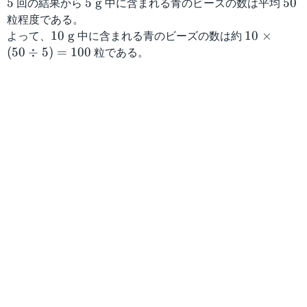
5
回の結果から
5
中に含まれる青のビーズの数は平均
5
5
5
g
50
\
0
粒程度である。
\
よって、
1
中に含まれる青のビーズの数は約
1
10
g
10
×
m
0
0
粒である。
(
50
÷
5
)
=
100
a
\
\
t
\
ti
h
m
m
r
a
es
m
t
(
{
h
5
g
r
0
}
m
\
{
di
g
v
}
5
)
=
1
0
0