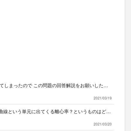
てしまったので この問題の回答解説をお願いしたい
2021/03/19
の曲線という単元に出てくる離心率？というものはどん
使い所
2021/03/20