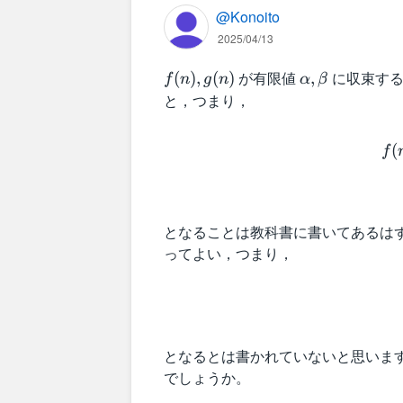
@Konoito
2025/04/13
f
が有限値
\
に収束する
(
)
,
(
)
,
f
n
g
n
α
β
(
a
と，つまり，
n
l
)
p
(
f
,
h
g
a
(
,
n
\
となることは教科書に書いてあるは
)
b
ってよい，つまり，
e
t
a
となるとは書かれていないと思いま
でしょうか。