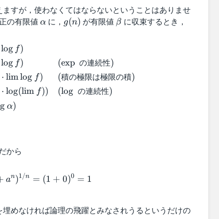
えますが，使わなくてはならないということはありませ
正の有限値
\
に，
g
が有限値
\
に収束するとき，
(
)
α
g
n
β
a
(
b
\begin{aligned} \lim f^g&= \lim \exp(g \
l
n
e
lo
g
)
f
p
)
t
の連続性
lo
g
)
(
exp
)
f
h
a
積の極限は極限の積
⋅
lim
lo
g
)
(
)
a
f
の連続性
⋅
lo
g
(
lim
))
(
lo
g
)
f
o
g
)
α
だから
\lim_{n \to \infty} (1 + a^n)^{1/n}= (1 + 0
1/
0
n
n
+
)
=
(
1
+
0
)
=
1
a
を埋めなければ論理の飛躍とみなされうるというだけの