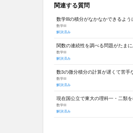
関連する質問
数学IIIの積分がなかなかできるよ
スお願いします。
数学Ⅲ
解決済み
関数の連続性を調べる問題がたまに
れる例題が簡単すぎるのか、ただ公
数学Ⅲ
解決済み
数3の微分積分の計算が遅くて苦手
問題集とか使ったほうがいいですか
数学Ⅲ
解決済み
現在国公立で東大の理科一・二類を
のですが、東大の入試に頻出の単元
数学Ⅲ
解決済み