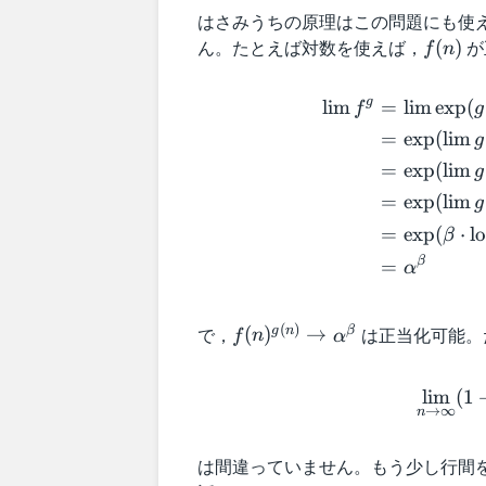
はさみうちの原理はこの問題にも使
ん。たとえば対数を使えば，
f
が
(
)
f
n
(
n
g
lim
=
lim
exp
(
f
g
)
=
exp
(
lim
g
=
exp
(
lim
g
=
exp
(
lim
g
=
exp
(
⋅
l
β
β
=
α
(
)
で，
f
は正当化可能。
g
n
β
(
)
→
f
n
α
(
n
lim
(
1
)
→
∞
n
^
{
は間違っていません。もう少し行間
g