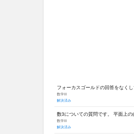
フォーカスゴールドの回答をなくし
です
数学Ⅲ
解決済み
数3についての質問です。 平面上
な時に使えば良いのでしょうか？ 
数学Ⅲ
解決済み