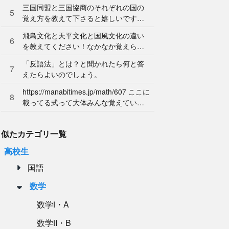
ん。やり方を教えてください。
三国同盟と三国協商のそれぞれの国の
5
覚え方を教えて下さると嬉しいです。
よろしくお願いします。
飛鳥文化と天平文化と国風文化の違い
6
を教えてください！なかなか覚えられ
ません…
「反語法」とは？と聞かれたら何と答
7
えたらよいのでしょう。
https://manabitimes.jp/math/607 ここに
8
載ってる式って大体みんな覚えている
ものなのですか？
似たカテゴリ一覧
高校生
国語
数学
数学Ⅰ・A
数学Ⅱ・B