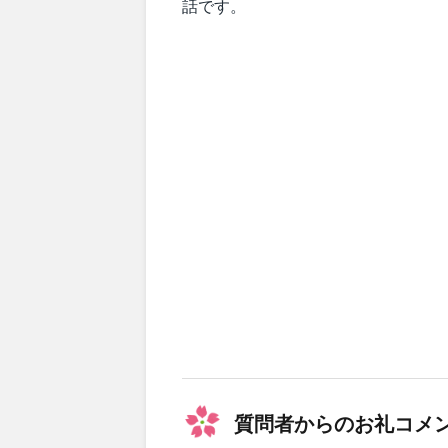
話です。
(
n
)
}
\
t
o
\
a
l
p
h
a
^
\
b
e
t
質問者からのお礼コメ
a