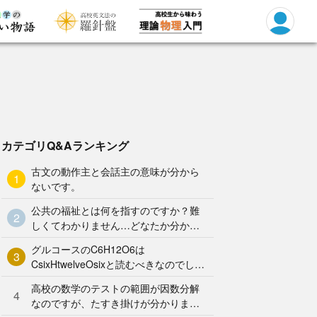
カテゴリQ&Aランキング
古文の動作主と会話主の意味が分から
1
ないです。
公共の福祉とは何を指すのですか？難
2
しくてわかりません…どなたか分かり
やすく解説していただけませんか泣
グルコースのC6H12O6は
3
CsixHtwelveOsixと読むべきなのでしょ
うか？何となく、CろくHじゅうにOろ
高校の数学のテストの範囲が因数分解
く と
4
なのですが、たすき掛けが分かりませ