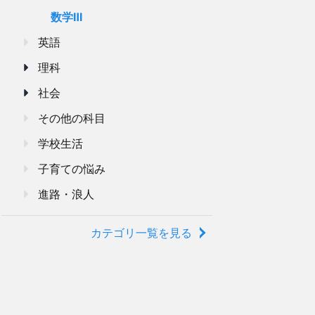
数学Ⅲ
英語
理科
社会
eta \\ f(n) g(n) &\to \alpha \beta\end{aligned}
その他の科目
学校生活
子育ての悩み
進路・浪人
カテゴリ一覧を見る