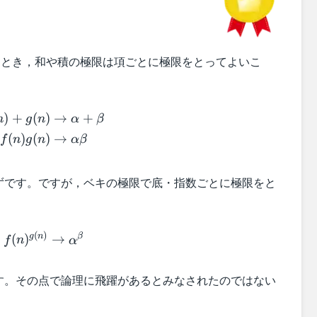
とき，和や積の極限は項ごとに極限をとってよいこ
\begin{aligned} f(n) + g(n) &\to \alpha + \b
)
+
(
)
→
+
n
g
n
α
β
(
)
(
)
→
f
n
g
n
α
β
ずです。ですが，ベキの極限で底・指数ごとに極限をと
f(n)^{g(n)} \to \alpha^\beta
(
)
g
n
β
(
)
→
f
n
α
す。その点で論理に飛躍があるとみなされたのではない