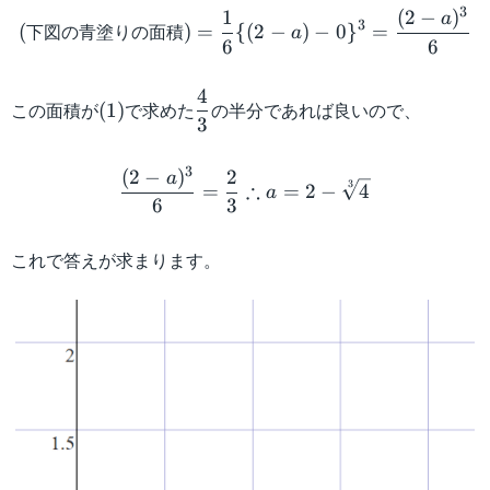
(下図の青塗りの面積)=\dfrac{1
x,
2
3
1
(
2
−
)
a
3
y
-
下図の青塗りの面積
(
)
=
{(
2
−
)
−
0
}
=
a
6
6
=
a
2
4
(
\
x
この面積が
で求めた
の半分であれば良いので、
(
1
)
3
1
d
-
)
f
x
\dfrac{(2-a)^3}{6}=\dfra
3
r
(
2
−
)
2
a
^
3
∴
=
=
2
−
4
a
a
6
3
2
c
{
これで答えが求まります。
4
}
{
3
}