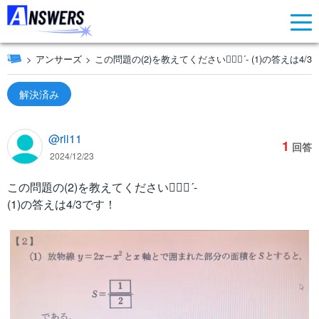
アンサーズ
この問題の(2)を教えてください🙇🏻‍♀️‪‪´- (1)の答えは4/
解決済み
@rii11
1
回答
2024/12/23
この問題の(2)を教えてください🙇🏻‍♀️‪‪´-
(1)の答えは4/3です！