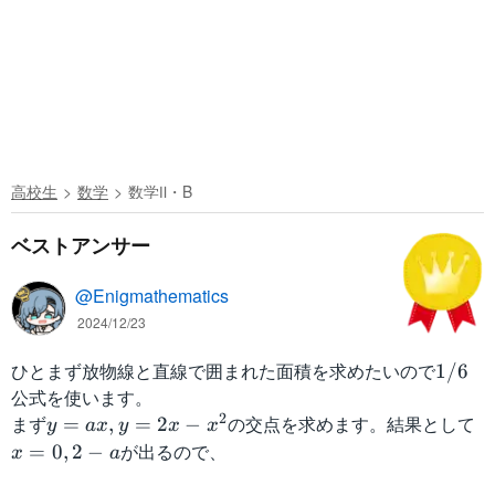
高校生
数学
数学Ⅱ・B
ベストアンサー
@Enigmathematics
2024/12/23
ひとまず放物線と直線で囲まれた面積を求めたいので
1
1/6
/
公式を使います。
6
2
まず
y
の交点を求めます。結果として
x
=
,
=
2
−
y
a
x
y
x
x
=
=
が出るので、
=
0
,
2
−
x
a
a
0,