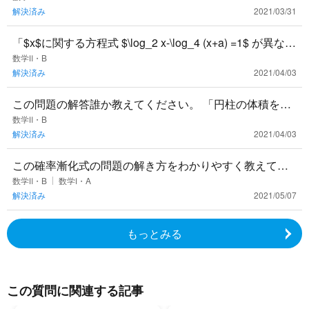
解決済み
2021/03/31
「$x$に関する方程式 $\log_2 x-\log_4 (x+a) =1$ が異なる
2つの実数気を持つための実数$a$
数学Ⅱ・B
解決済み
2021/04/03
この問題の解答誰か教えてください。 「円柱の体積を
V、表面積をS、高さをh、底面の半径をrとする。 （１）
数学Ⅱ・B
解決済み
2021/04/03
Vをh、rで表
この確率漸化式の問題の解き方をわかりやすく教えてく
ださい！（１）ができれば（２）もできるのですが、
数学Ⅱ・B
数学Ⅰ・A
解決済み
2021/05/07
（２）にいつもたどり着けません......
もっとみる
この質問に関連する記事