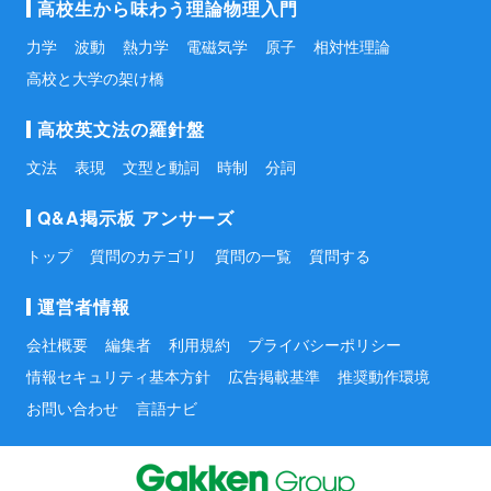
高校生から味わう理論物理入門
力学
波動
熱力学
電磁気学
原子
相対性理論
高校と大学の架け橋
高校英文法の羅針盤
文法
表現
文型と動詞
時制
分詞
Q&A掲示板 アンサーズ
トップ
質問のカテゴリ
質問の一覧
質問する
運営者情報
会社概要
編集者
利用規約
プライバシーポリシー
情報セキュリティ基本方針
広告掲載基準
推奨動作環境
お問い合わせ
言語ナビ