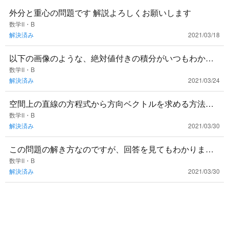
外分と重心の問題です 解説よろしくお願いします
数学Ⅱ・B
解決済み
2021/03/18
以下の画像のような、絶対値付きの積分がいつもわから
なくなってしまいます この問題の回答解説と、解くさい
数学Ⅱ・B
解決済み
2021/03/24
のコツなどあれば教
空間上の直線の方程式から方向ベクトルを求める方法を
教えてください。 平面の方程式の求め方は分かります
数学Ⅱ・B
解決済み
2021/03/30
が、空間上の直線の方
この問題の解き方なのですが、回答を見てもわかりませ
んでした。どなたか解法を詳しく教えてください。
数学Ⅱ・B
解決済み
2021/03/30