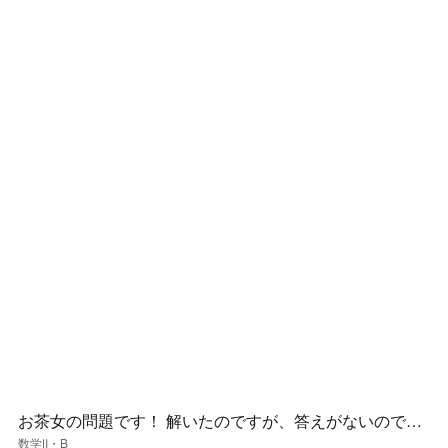
お茶女の問題です！ 解いたのですが、答えがないのであ
っているかわかりません 回答解説をお願いします！
数学Ⅱ・B