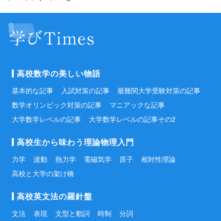
高校数学の美しい物語
基本的な記事
入試対策の記事
最難関大学受験対策の記事
数学オリンピック対策の記事
マニアックな記事
大学数学レベルの記事
大学数学レベルの記事その2
高校生から味わう理論物理入門
力学
波動
熱力学
電磁気学
原子
相対性理論
高校と大学の架け橋
高校英文法の羅針盤
文法
表現
文型と動詞
時制
分詞