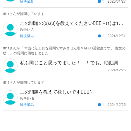
解決済み
1
2025/01/27
のはダメですか？ やってみると答えが合わないの
ですが…
rii11さんが質問しています
この問題の(2).(3)を教えてください🙇🏻‍♀️‪‪´- (1)は128/
625です！
数学Ⅰ・A
解決済み
1
2024/12/31
rii11さんが「
本当に初歩的な質問ですみません😢MARCH受験生です。 古文の
助...
」の質問に回答しました
私も同じこと思ってました！！！でも、助動詞勉
強してるみると1問も解けなかったのが共テ9割は
2024/12/25
確実に取れるようになりました！だから意味はあ
rii11さんが質問しています
ると思います！ 極論、古典はセンスとかもありま
すし、問題が解ければ良いと思うので、解けてる
この問題を教えて欲しいです🙇🏻‍♀️‪‪´-
なら無駄に時間使わなくて良いと思いますよ！
数学Ⅱ・B
解決済み
1
2024/12/25