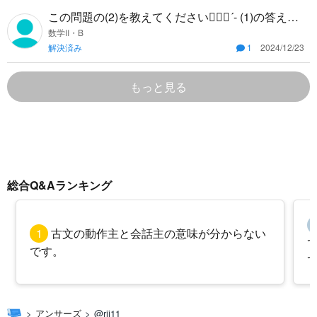
この問題の(2)を教えてください🙇🏻‍♀️‪‪´- (1)の答えは
4/3です！
数学Ⅱ・B
解決済み
1
2024/12/23
もっと見る
総合Q&Aランキング
1
古文の動作主と会話主の意味が分からない
です。
アンサーズ
@rii11