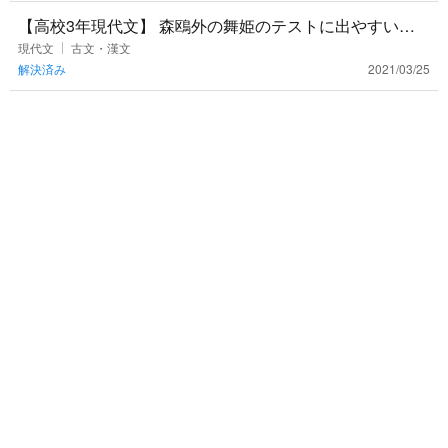
【高校3年現代文】 森鴎外の舞姫のテストに出やすい漢
字をどなたか教えてください！出題範囲は教科書に載っ
現代文
古文・漢文
解決済み
2021/03/25
ている舞姫全部です