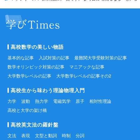
高校数学の美しい物語
基本的な記事
入試対策の記事
最難関大学受験対策の記事
数学オリンピック対策の記事
マニアックな記事
大学数学レベルの記事
大学数学レベルの記事その2
高校生から味わう理論物理入門
力学
波動
熱力学
電磁気学
原子
相対性理論
高校と大学の架け橋
高校英文法の羅針盤
文法
表現
文型と動詞
時制
分詞