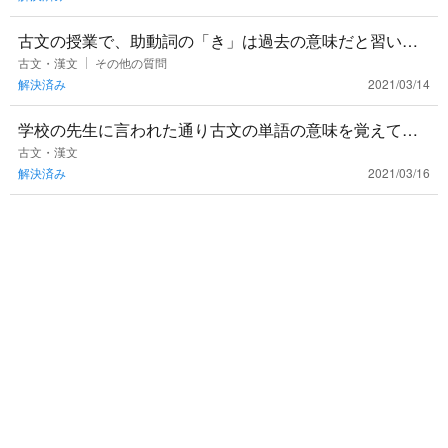
古文の授業で、助動詞の「き」は過去の意味だと習いま
した。ですが漫画とかアニメで「この右手に宿りし…」
古文・漢文
その他の質問
解決済み
2021/03/14
とか「世界を統べし…
学校の先生に言われた通り古文の単語の意味を覚えて
も、長文の内容が全く頭に入ってこないのですが、この
古文・漢文
解決済み
2021/03/16
原因は何なんですかね？