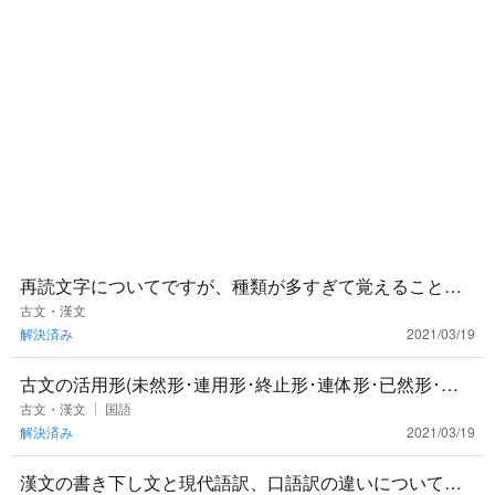
再読文字についてですが、種類が多すぎて覚えることが
できません。暗記の際のコツなどありましたら教えてほ
古文・漢文
解決済み
2021/03/19
しいです。
古文の活用形(未然形･連用形･終止形･連体形･已然形･命
令形)の見分け方ってありますかね？？古典でつまずいて
古文・漢文
国語
解決済み
2021/03/19
います泣 ど
漢文の書き下し文と現代語訳、口語訳の違いについて教