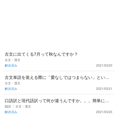
古文に出てくる7月って秋なんですか？
古文・漢文
解決済み
2021/03/20
古文単語を覚える際に「愛なしではつまらない」という
ように語呂で暗記しています。皆さんのおすすめがあれ
古文・漢文
解決済み
2021/03/21
ば教えてください！
口語訳と現代語訳って何が違うんですか。。。簡単にお
しえてください！
国語
古文・漢文
解決済み
2021/03/23