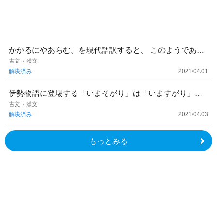
かかるにやあらむ。を現代語訳すると、 このようである
のだろうか。となりますが、 だろう と、か に別々に線が
古文・漢文
解決済み
2021/04/01
引かれていま
伊勢物語に登場する「いまそがり」は「いますがり」と
同じ意味でしょうか？
古文・漢文
解決済み
2021/04/03
もっとみる