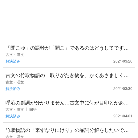
「聞こゆ」の語幹が「聞こ」であるのはどうしてです
か？「聞」だけではないのですか？動詞を一目でどこま
古文・漢文
解決済み
2021/03/26
でが語幹なのかが分かり
古文の竹取物語の「取りがたき物を、かくあさましく持
て来ることを、ねたく思ふ。」のあさましの意味は「意
古文・漢文
解決済み
2021/03/30
外なほどに」が正解だ
呼応の副詞が分かりません…古文中に何が目印とかあり
ますか？
古文・漢文
国語
解決済み
2021/04/01
竹取物語の「来ずなりにけり」の品詞分解をしたいで
す。どなたか教えてください！
古文・漢文