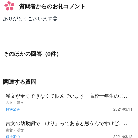
質問者からのお礼コメント
ありがとうございます😊
そのほかの回答（0件）
関連する質問
漢文が全くできなくて悩んでいます。高校一年生のころ
は何も勉強をしていなかったので基礎的なことすら曖昧
古文・漢文
解決済み
2021/03/11
です。まずは文法から
古文の助動詞で「けり」ってあると思うんですけど、そ
の意味で「過去」の他に「詠嘆」っていうのがあります
古文・漢文
解決済み
2021/03/12
よね？詠嘆のニュアン