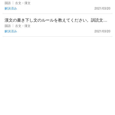
えてください！
国語
古文・漢文
解決済み
2021/03/20
漢文の書き下し文のルールを教えてください。訓読文を
書き直す問題でいつもつまづきます。例えば思ふ→思う
国語
古文・漢文
解決済み
2021/03/20
になるのはどうしてで