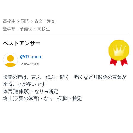
高校生
国語
古文・漢文
進学塾・予備校
高校生
ベストアンサー
@Thannm
2024/11/28
伝聞の時は、言ふ・伝ふ・聞く・鳴くなど耳関係の言葉が
来ることが多いです
体言(連体形)・なり→断定
終止(ラ変の体言)・なり→伝聞・推定