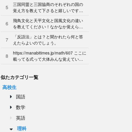
ん。やり方を教えてください。
三国同盟と三国協商のそれぞれの国の
5
覚え方を教えて下さると嬉しいです。
よろしくお願いします。
飛鳥文化と天平文化と国風文化の違い
6
を教えてください！なかなか覚えられ
ません…
「反語法」とは？と聞かれたら何と答
7
えたらよいのでしょう。
https://manabitimes.jp/math/607 ここに
8
載ってる式って大体みんな覚えている
ものなのですか？
似たカテゴリ一覧
高校生
国語
数学
英語
理科