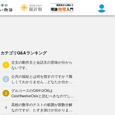
カテゴリQ&Aランキング
古文の動作主と会話主の意味が分から
1
ないです。
公共の福祉とは何を指すのですか？難
2
しくてわかりません…どなたか分かり
やすく解説していただけませんか泣
グルコースのC6H12O6は
3
CsixHtwelveOsixと読むべきなのでしょ
うか？何となく、CろくHじゅうにOろ
高校の数学のテストの範囲が因数分解
く と
4
なのですが、たすき掛けが分かりませ