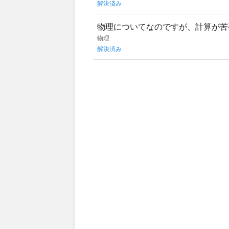
解決済み
物理についてなのですが、計算が苦
度苦い思いをしています。何か計算
物理
解決済み