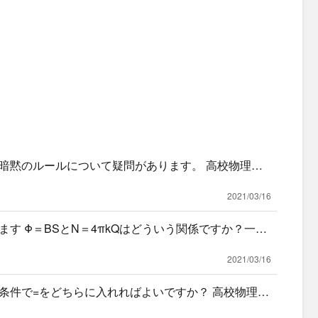
暗黙のルールについて疑問があります。 高校物理は
て答えな
2021/03/16
す Φ＝BSとN＝4πkQはどういう関係ですか？一緒
か
2021/03/16
条件で=をどちらに入れればよいですか？ 高校物理で
よく出