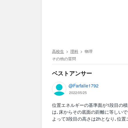
高校生
理科
物理
その他の質問
ベストアンサー
@Farfalle1792
2022/05/25
位置エネルギーの基準面が1段目の積
は､床からその底面の距離に等しいで
よって3段目の高さは2hとなり､位置エ