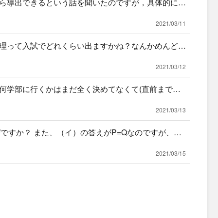
ら導出できるという話を聞いたのですが，具体的にど
2021/03/11
理って入試でどれくらい出ますかね？なんかめんどく
り勉強し
2021/03/12
何学部に行くかはまだ全く決めてなくて(直前まで悩
のどちら
2021/03/13
ぜですか？ また、（イ）の答えがP=Qなのですが、な
慮
2021/03/15