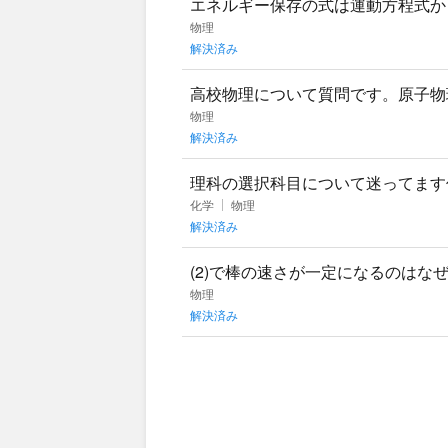
エネルギー保存の式は運動方程式か
うやるんでしょうか？
物理
解決済み
高校物理について質問です。原子物
さそうだしわかりにくいのであんま
物理
解決済み
理科の選択科目について迷ってます
むつもりです)物理化学、化学生物
化学
物理
解決済み
(2)で棒の速さが一定になるのはな
ぜでしょうか。運動エネルギーが考
物理
解決済み