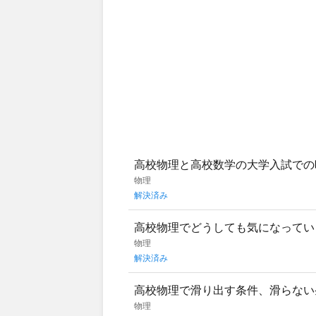
高校物理と高校数学の大学入試での
必ず問題に出てきた文字を全て使っ
物理
解決済み
高校物理でどうしても気になっていま
に使ったり繋がっていたりしません
物理
解決済み
高校物理で滑り出す条件、滑らない
滑り出す条件を求めよという問題が
物理